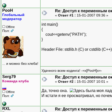
PooH
Re: Доступ к переменным о
Глобальный
«
Ответ #1 :
15-01-2007 09:36 »
модератор
int main()
Offline
{
Пол:
cout<<getenv("PATH");
}
Header File: stdlib.h (C) or cstdlib (C++)
... и можно без хлеба!
Удачного всем кодинга! -=x[PooH]x=-
Serg79
Re: Доступ к переменным о
Команда клуба
«
Ответ #2 :
15-01-2007 10:01 »
Да, точно она.
Offline
И кстати я ее просматривал, но поче
Пол:
RXL
Re: Доступ к переменным о