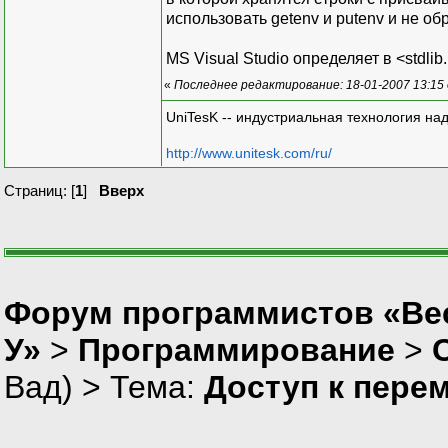
использовать getenv и putenv и не о
MS Visual Studio определяет в <stdlib
«
Последнее редактирование: 18-01-2007 13:15
UniTesK -- индустриальная технология на
http://www.unitesk.com/ru/
Страниц: [
1
]
Вверх
Форум программистов «Ве
У»
>
Программирование
>
Вад
) > Тема:
Доступ к пере