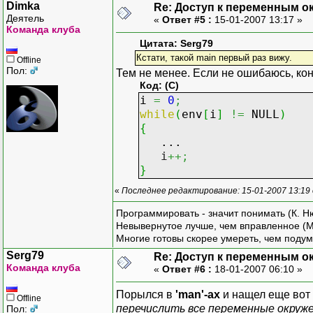
Dimka
Re: Доступ к переменным о
Деятель
«
Ответ #5 :
15-01-2007 13:17 »
Команда клуба
Цитата: Serg79
Кстати, такой main первый раз вижу.
Offline
Пол:
Тем не менее. Если не ошибаюсь, кон
Код: (C)
i
=
0
;
while
(
env
[
i
]
!=
NULL
)
{
...
i
++;
}
«
Последнее редактирование: 15-01-2007 13:19
Программировать - значит понимать (К. Н
Невывернутое лучше, чем вправленное (М
Многие готовы скорее умереть, чем подум
Serg79
Re: Доступ к переменным о
Команда клуба
«
Ответ #6 :
18-01-2007 06:10 »
Порылся в
'man'-ах
и нащел еще вот 
Offline
перечислить все переменные окруж
Пол: