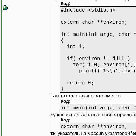
Код:
#include <stdio.h>
extern char **environ;
int main(int argc, char 
{
int i;
if( environ != NULL )
for( i=0; environ[i];
printf("%s\n",enviro
return 0;
}
Там так же сказано, что вместо:
Код:
int main(int argc, char 
лучше использовать в новых проекта
Код:
extern char **environ;
т.к. указатель на массив указателей
'e