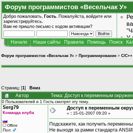
Форум программистов «Весельчак У»
Добро пожаловать,
Гость
. Пожалуйста,
войдите
или
Ре
зарегистрируйтесь
.
ва
Вам не пришло
письмо с кодом активации?
"Ч
У 
Начало
Наши сайты
Правила
Помощь
Поиск
Ка
от
зн
Форум программистов «Весельчак У»
>
Программирование
>
C/C++
Страниц: [
1
]
Вниз
Автор
Тема: Доступ к переменным окружен
0 Пользователей и 1 Гость смотрят эту тему.
Serg79
Доступ к переменным окру
Команда клуба
«
:
15-01-2007 09:20 »
Подскажите, как получить переменны
Offline
Не выходя за рамки стандарта ANSI/
Пол: