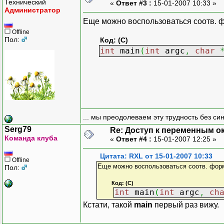
Технический
«
Ответ #3 :
15-01-2007 10:33 »
Администратор
Еще можно воспользоваться соотв. ф
Offline
Пол:
Код: (C)
int
main
(
int
argc
,
char
... мы преодолеваем эту трудность без си
Serg79
Re: Доступ к переменным о
Команда клуба
«
Ответ #4 :
15-01-2007 12:25 »
Цитата: RXL от 15-01-2007 10:33
Offline
Еще можно воспользоваться соотв. форм
Пол:
Код: (C)
int
main
(
int
argc
,
ch
Кстати, такой
main
первый раз вижу.