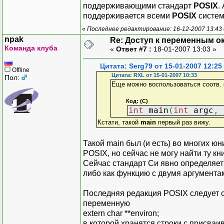
поддерживающими стандарт
POSIX
.
поддерживается всеми
POSIX
систем
«
Последнее редактирование: 16-12-2007 13:43
npak
Re: Доступ к переменным о
Команда клуба
«
Ответ #7 :
18-01-2007 13:03 »
Цитата: Serg79 от 15-01-2007 12:25
Offline
Цитата: RXL от 15-01-2007 10:33
Пол:
Еще можно воспользоваться соотв. 
Код: (C)
int
main
(
int
argc
,
Кстати, такой
main
первый раз вижу.
Такой main был (и есть) во многих ю
POSIX, но сейчас не могу найти ту кни
Сейчас стандарт Си явно определяет m
либо как функцию с двумя аргументами: 
Последняя редакция POSIX следует с
переменную
extern char **environ;
в которой хранятся строки с присва