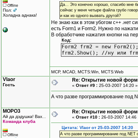
Да... Это конечно хорошо, спасибо мне 
Offline
Пол:
сейчас у меня четыре файла грубо говор
Холадна аднака!
и как из одного вызвать другой?
Не знаю как в этом убогом с++ .нет си
есть Form1 и Form2. Нужно по нажати
В обработчике нажатия кнопки на пе
Код:
Form2 frm2 = new Form2()
frm2.Show(); //ну или fr
MCP, MCAD, MCTS:Win, MCTS:Web
Vlaor
Re: Открытие новой фор
Гость
«
Ответ #9 :
25-03-2007 14:20 
А что разве программирование под 
MOPO3
Re: Открытие новой фор
Ай да дэдушка! Вах...
«
Ответ #10 :
26-03-2007 14:46
Команда клуба
Цитата: Vlaor от 25-03-2007 14:20
А что разве программирование под NET 
Offline