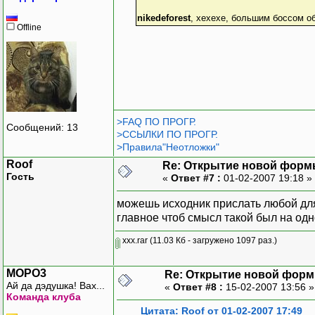
nikedeforest
, хехехе, большим боссом об
Offline
>FAQ ПО ПРОГР.
Сообщений: 13
>ССЫЛКИ ПО ПРОГР.
>Правила"Неотложки"
Roof
Re: Открытие новой фор
Гость
«
Ответ #7 :
01-02-2007 19:18 »
можешь исходник прислать любой для
главное чтоб смысл такой был на од
xxx.rar
(11.03 Кб - загружено 1097 раз.)
MOPO3
Re: Открытие новой фор
Ай да дэдушка! Вах...
«
Ответ #8 :
15-02-2007 13:56 
Команда клуба
Цитата: Roof от 01-02-2007 17:49