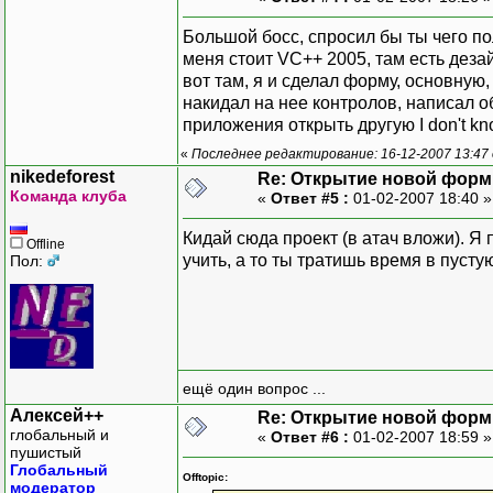
Большой босс, спросил бы ты чего п
меня стоит VC++ 2005, там есть деза
вот там, я и сделал форму, основную
накидал на нее контролов, написал 
приложения открыть другую I don't k
«
Последнее редактирование: 16-12-2007 13:47
nikedeforest
Re: Открытие новой фор
Команда клуба
«
Ответ #5 :
01-02-2007 18:40 
Кидай сюда проект (в атач вложи). Я 
Offline
учить, а то ты тратишь время в пуст
Пол:
ещё один вопрос ...
Алексей++
Re: Открытие новой фор
глобальный и
«
Ответ #6 :
01-02-2007 18:59 
пушистый
Глобальный
Offtopic:
модератор