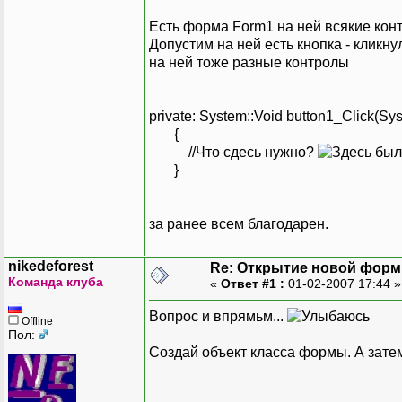
Есть форма Form1 на ней всякие конт
Допустим на ней есть кнопка - кликн
на ней тоже разные контролы
private: System::Void button1_Click(Sy
{
//Что сдесь нужно?
}
за ранее всем благодарен.
nikedeforest
Re: Открытие новой фор
Команда клуба
«
Ответ #1 :
01-02-2007 17:44 
Вопрос и впрямьм...
Offline
Пол:
Создай объект класса формы. А затем