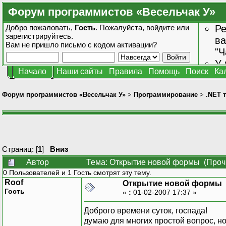
Форум программистов «Весельчак У»
Добро пожаловать,
Гость
. Пожалуйста,
войдите
или
Ре
зарегистрируйтесь
.
ва
Вам не пришло
письмо с кодом активации?
"Ч
У 
Начало
Наши сайты
Правила
Помощь
Поиск
Ка
от
зн
Форум программистов «Весельчак У»
>
Программирование
>
.NET 
Страниц: [
1
]
Вниз
Автор
Тема: Открытие новой формы (Прочи
0 Пользователей и 1 Гость смотрят эту тему.
Roof
Открытие новой формы
Гость
«
:
01-02-2007 17:37 »
Доброго времени суток, госпада!
думаю для многих простой вопрос, но