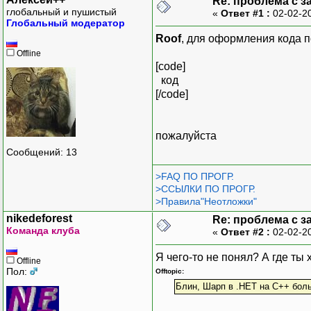
Re: проблема с з
глобальный и пушистый
«
Ответ #1 :
02-02-2
Глобальный модератор
Roof
, для оформления кода п
Offline
[code]
код
[/code]
пожалуйста
Сообщений: 13
>FAQ ПО ПРОГР.
>ССЫЛКИ ПО ПРОГР.
>Правила"Неотложки"
nikedeforest
Re: проблема с з
Команда клуба
«
Ответ #2 :
02-02-2
Я чего-то не понял? А где ты
Offline
Пол:
Offtopic:
Блин, Шарп в .НЕТ на С++ боль