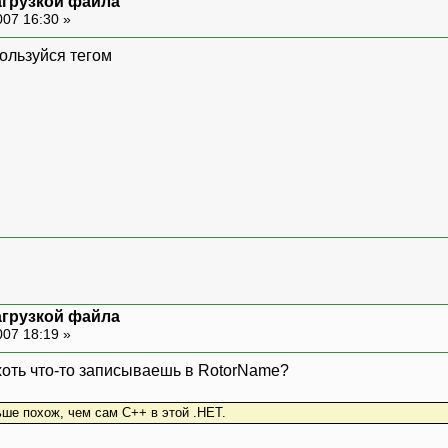
агрузкой файла
007 16:30 »
ользуйся тегом
агрузкой файла
007 18:19 »
 хоть что-то записываешь в RotorName?
ше похож, чем сам С++ в этой .НЕТ.