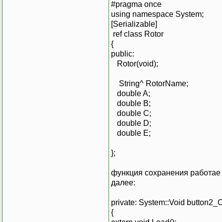
#pragma once
using namespace System;
[Serializable]
ref class Rotor
{
public:
Rotor(void);
String^ RotorName;
double A;
double B;
double C;
double D;
double E;
};
функция сохранения работае 
далее:
private: System::Void button2_
{