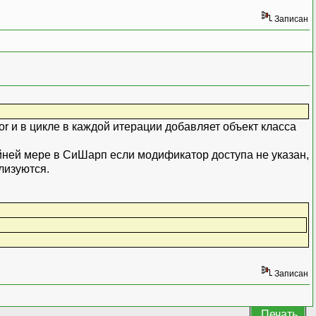
Записан
or и в цикле в каждой итерации добавляет объект класса
райней мере в СиШарп если модификатор доступа не указан,
лизуются.
Записан
Печать