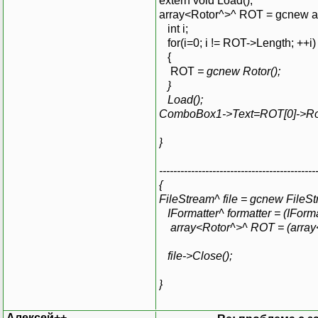
extern voi
array<Rotor^>^ ROT = gcnew a
int i;
for(i=0; i != ROT->Length; ++i)
{
ROT
= gcnew Rotor();
}
Load(); //вызов 
ComboBox1->Text=ROT[0]->Rot
}
------------------------------------------
{
FileStream^ file = gcnew FileS
IFormatter^ formatter = (IForm
array<Rotor^>^ ROT = (array<Ro
file->Close();
}
Алексей++