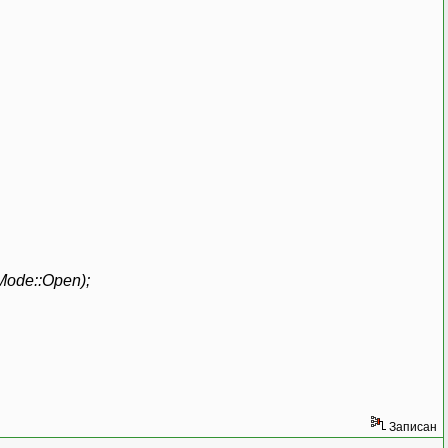
eMode::Open);
Записан