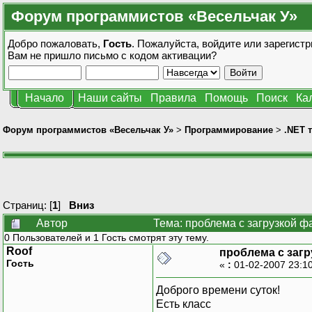
Форум программистов «Весельчак У»
Добро пожаловать,
Гость
. Пожалуйста,
войдите
или
зарегистр
Вам не пришло
письмо с кодом активации?
Начало
Наши сайты
Правила
Помощь
Поиск
Ка
Форум программистов «Весельчак У»
>
Программирование
>
.NET 
Страниц: [
1
]
Вниз
Автор
Тема: проблема с загрузкой ф
0 Пользователей и 1 Гость смотрят эту тему.
Roof
проблема с заг
Гость
«
:
01-02-2007 23:1
Доброго времени суток!
Есть класс