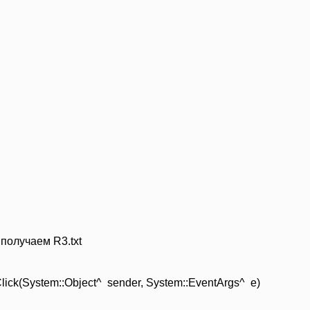
получаем R3.txt
Click(System::Object^ sender, System::EventArgs^ e)