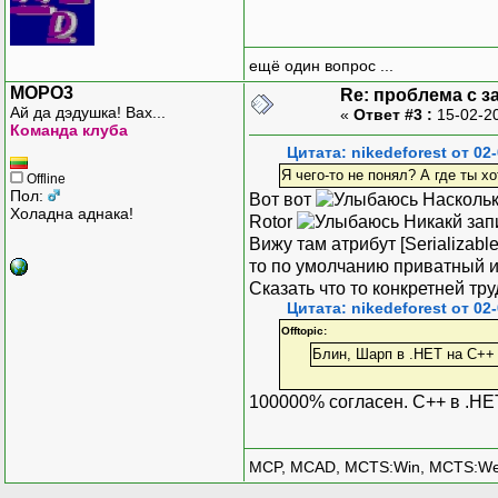
ещё один вопрос ...
MOPO3
Re: проблема с з
Ай да дэдушка! Вах...
«
Ответ #3 :
15-02-2
Команда клуба
Цитата: nikedeforest от 02
Я чего-то не понял? А где ты х
Offline
Пол:
Вот вот
Насколько
Холадна аднака!
Rotor
Никакй зап
Вижу там атрибут [Serializab
то по умолчанию приватный и
Сказать что то конкретней тр
Цитата: nikedeforest от 02
Offtopic:
Блин, Шарп в .НЕТ на С++
100000% согласен. С++ в .НЕ
MCP, MCAD, MCTS:Win, MCTS:W