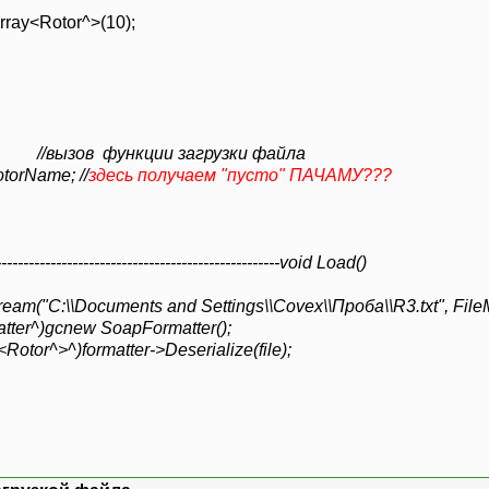
d Load();
rray<Rotor^>(10);
функции загрузки файла
orName; //
здесь получаем "пусто" ПАЧАМУ???
------------------------------------------------------void Load()
tream("C:\\Documents and Settings\\Covex\\Проба\\R3.txt", Fil
atter^)gcnew SoapFormatter();
tor^>^)formatter->Deserialize(file);