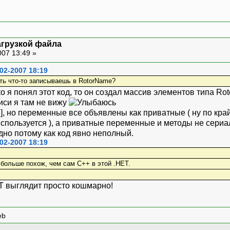
агрузкой файла
007 13:49 »
-02-2007 18:19
оть что-то записываешь в RotorName?
 я понял этот код, то он создал массив элементов типа Rot
иси я там не вижу
le], но переменные все объявлены как приватные ( ну по к
спользуется ), а приватные переменные и методы не сериа
удно потому как код явно неполный.
-02-2007 18:19
 больше похож, чем сам С++ в этой .НЕТ.
Т выглядит просто кошмарно!
eb