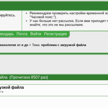
Рекомендуем проверить настройки временной зо
ируйтесь
.
"Часовой пояс:").
У нас больше нет рассылок. Если вам приходят п
знайте, что это не мы рассылаем.
лендарь
Почта
Войти
Регистрация
технология от и до
> Тема:
проблема с загрузкой файла
айла (Прочитано 8507 раз)
рузкой файла
0 »