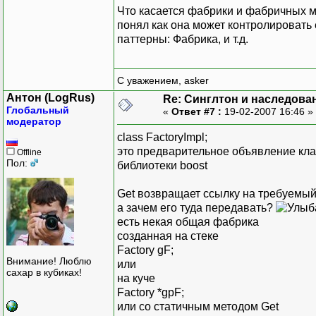
Что касается фабрики и фабричных м
понял как она может контролировать е
паттерны: Фабрика, и т.д.
С уважением, asker
Антон (LogRus)
Re: Синглтон и наследова
Глобальный
«
Ответ #7 :
19-02-2007 16:46 »
модератор
class FactoryImpl;
это предварительное объявление клас
Offline
Пол:
библиотеки boost
Get возвращает ссылку на требуемый
а зачем его туда передавать?
есть некая общая фабрика
созданная на стеке
Factory gF;
Внимание! Люблю
или
сахар в кубиках!
на куче
Factory *gpF;
или со статичным методом Get