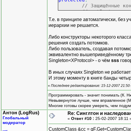
// Защищённые ко
// getInstance.
Singleton
<
T
>
(
)
Т.е. в принципе автоматически, без 
{
иерархии не решается.
}
Singleton
<
T
>
(
con
Либо конструкторы некоторого класса
{
решения создать потомков.
}
Либо пользователь, создавая потомко
public
:
эквивалентно вышеприведённому тре
// Метод получен
Singleton<XProtocol> - о чём
sss
гово
static
T
*
getIns
{
В иных случаях Singleton не работает
if
(
Singl
И этому моменту в книге банды четы
{
«
Последнее редактирование: 15-12-2007 21:50
Программировать - значит понимать (К. Н
Невывернутое лучше, чем вправленное (М
Single
Многие готовы скорее умереть, чем подум
}
Антон (LogRus)
Re: Синглтон и наследова
return
d
Глобальный
«
Ответ #10 :
25-02-2007 18:11 
}
модератор
}
;
CustomClass &cc = gF.Get<CustomClas