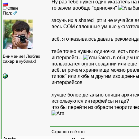
Ну раз тебе нужен один указатель н
то зачем вообще "одиночки"
Offline
Пол:
засунь их в shared_ptr и не мучайся в
весь COM сплошные умные указател
всё, я отказываюсь давать рекоменд
тебе точно нужны одиночки, есть пол
Внимание! Люблю
интерфейсы.
в общем не
сахар в кубиках!
пользователю(при создании или еще к
всё, впрочем хранилище можно реализ
типов" или любым другим изощренн
интерфейсов
лучше более детально опиши архитекту
используются интерфейсы и где?
что бы перейти из обрасти теоритиче
Странно всё это....