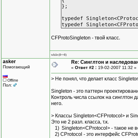
};
typedef Singleton<C
typedef Singleton<CFP
CFProtoSingleton - твой класс.
while (8==8)
asker
Re: Синглтон и наследова
Помогающий
«
Ответ #2 :
19-02-2007 11:32 »
> Не понял, что делает класс Singlet
Offline
Пол:
Singleton - это паттерн проектирова
Контроль числа ссылок на синглтон да
него.
> Классы Singleton<CFProtocol> и Sin
Это не 2 разл. класса, т.к.
1) Singleton<CProtocol> - такое не во
2) CProtocol - это интерфейс CFProto