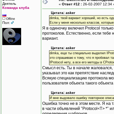
Деятель
«
Ответ #12 :
26-02-2007 12:34
Команда клуба
Цитата: asker
dimka, твой вариант хороший, но есть од
Offline
Пол:
Если у меня несколько классов, которые
Я в одиночку включил Protocol тольк
протоколов. Естественно, если тебе
вариант.
Цитата: asker
dimka, еще ты специально выделил IProtoc
это спрашиваю к тому, что я пробовал та
IProtocol нету, а все его методы в CProtoc
Смысл есть. Ты в начале жаловался,
указывал это как препятствие наслед
Всякую специализацию протокола можн
пользователя объекта такого объекта 
Цитата: asker
И мне выдовало ошибку повторное описан
Ошибка точно не в этом месте. Я на 
в части объявлений "Protocol<T> *" 
определения шаблонов.