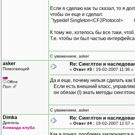
Если я сделаю как ты сказал, то я до
чтобы он еще и сделал:
"typedef Singleton<CF2Protocol> C
К тому же, хотелось бы все таки, чтоб
Т.е. чтобы он был частью интерфейса
С уважением, asker
asker
Re: Синглтон и наследова
Помогающий
«
Ответ #3 :
19-02-2007 11:36 »
Да и еще, почему нельзя сделать как 
Offline
Если есть внешний класс, управляю
Пол:
он обязан (!) знать методы синглтона
С уважением, asker
Dimka
Re: Синглтон и наследова
Деятель
«
Ответ #4 :
19-02-2007 12:57 »
Команда клуба
Как я понял, проблема заключается в