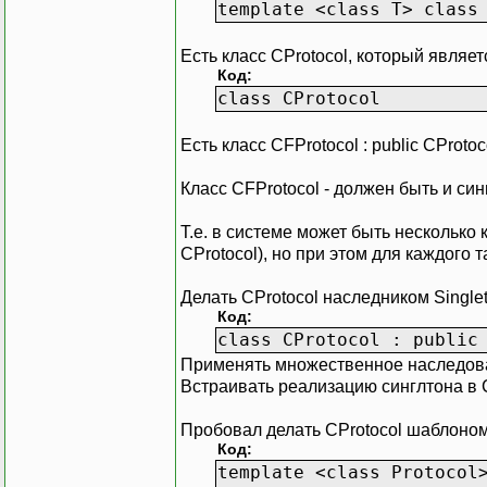
template <class T> class
Есть класс CProtocol, который являе
Код:
class CProtocol
Есть класс CFProtocol : public CProtoc
Класс CFProtocol - должен быть и син
Т.е. в системе может быть несколько
CProtocol), но при этом для каждого 
Делать CProtocol наследником Singleton
Код:
class CProtocol : public
Применять множественное наследовани
Встраивать реализацию синглтона в 
Пробовал делать CProtocol шаблоном, 
Код:
template <class Protocol