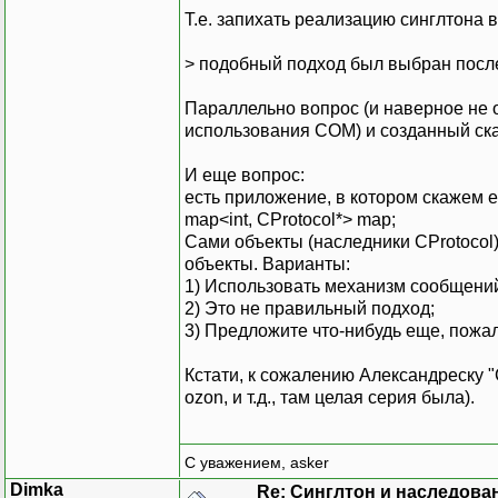
Т.е. запихать реализацию синглтона
> подобный подход был выбран посл
Параллельно вопрос (и наверное не о
использования COM) и созданный ска
И еще вопрос:
есть приложение, в котором скажем ес
map<int, CProtocol*> map;
Сами объекты (наследники CProtocol)
объекты. Варианты:
1) Использовать механизм сообще
2) Это не правильный подход;
3) Предложите что-нибудь еще, пожал
Кстати, к сожалению Александреску "
ozon, и т.д., там целая серия была).
С уважением, asker
Dimka
Re: Синглтон и наследова