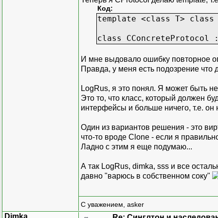
// Тест
Код:
IProtocol
*
p1
=
P
template <class T> class
IProtocol
*
p2
=
P
IProtocol
*
p3
=
P
class CConcreteProtocol 
p1
-
>
f
(
)
;
p2
-
>
f
(
)
;
И мне выдовало ошибку повторное оп
p3
-
>
f
(
)
;
Правда, у меня есть подозрение что 
cout
<<
string
(
p
cout
<<
string
(
p
LogRus, я это понял. Я может быть н
cout
<<
string
(
p
Это то, что класс, который должен буд
// Логическая ош
интерфейсы и больше ничего, т.е. он 
IProtocol
*
p4
=
p4
-
>
f
(
)
;
Один из вариантов решения - это вир
delete
p4
;
что-то вроде Clone - если я правильн
//
Ладно с этим я еще подумаю...
getchar
(
)
;
return
0
;
А так LogRus, dimka, sss и все остал
}
давно "варюсь в собственном соку"
С уважением, asker
Dimka
Re: Синглтон и наследова