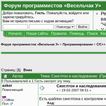
Форум программистов «Весельчак У»
Добро пожаловать,
Гость
. Пожалуйста,
войдите
или
Ре
зарегистрируйтесь
.
ва
Вам не пришло
письмо с кодом активации?
"Ч
У 
Начало
Наши сайты
Правила
Помощь
Поиск
Ка
от
зн
Форум программистов «Весельчак У»
>
Программирование
>
C/C++
Страниц: [
1
]
Вниз
Автор
Тема: Синглтон и наследование (Пр
0 Пользователей и 1 Гость смотрят эту тему.
asker
Синглтон и наследовани
Помогающий
«
:
19-02-2007 08:51 »
Есть шаблон синглтона с контролем ч
Offline
Код:
Пол: