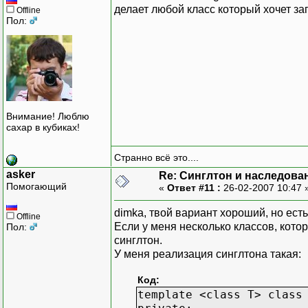
// Инициализация статиче
делает любой класс который хочет з
Offline
Пол:
template
<
class
T
>
Protocol
<
T
>
*
Singleton
<
T
// Интерфейс протокола.
class
IProtocol
{
Внимание! Люблю
public
:
сахар в кубиках!
virtual
void
f
(
)
}
;
Странно всё это....
// Базовый абстрактный к
asker
Re: Синглтон и наследова
Помогающий
«
Ответ #11 :
26-02-2007 10:47 
template
<
class
T
>
dimka, твой вариант хороший, но есть
class
Protocol
:
Offline
Если у меня несколько классов, кото
Пол:
public
Singleton
синглтон.
public
IProtocol
У меня реализация синглтона такая:
{
}
;
Код:
template <class T> class
// Различные реализации 