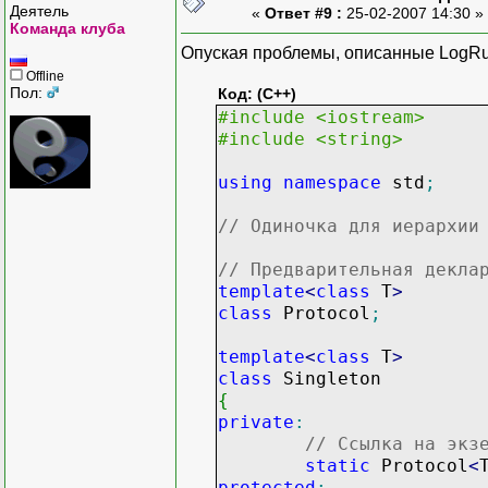
Деятель
«
Ответ #9 :
25-02-2007 14:30 »
Команда клуба
Опуская проблемы, описанные LogRus
Offline
Пол:
Код: (C++)
#include <iostream>
#include <string>
using
namespace
std
;
// Одиночка для иерархии
// Предварительная декла
template
<
class
T
>
class
Protocol
;
template
<
class
T
>
class
Singleton
{
private
:
// Ссылка на экз
static
Protocol
<
protected
: