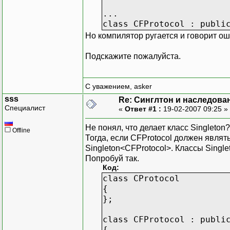
...
class CFProtocol : publi
Но компилятор ругается и говорит оши
Подскажите пожалуйста.
С уважением, asker
sss
Re: Синглтон и наследова
Специалист
«
Ответ #1 :
19-02-2007 09:25 »
Не понял, что делает класс Singleton
Offline
Тогда, если CFProtocol должен являт
Singleton<CFProtocol>. Классы Single
Попробуй так.
Код:
class CProtocol
{
};
class CFProtocol : publi
{