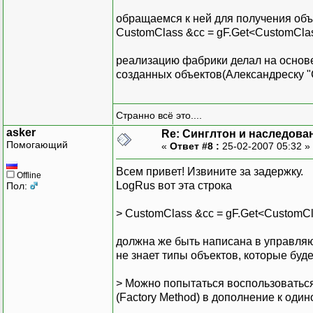
обращаемся к ней для получения объ
CustomClass &cc = gF.Get<CustomClas
реализацию фабрики делал на основе
созданных объектов(Александреску 
Странно всё это....
asker
Re: Синглтон и наследова
Помогающий
«
Ответ #8 :
25-02-2007 05:32 »
Всем привет! Извините за задержку.
Offline
LogRus вот эта строка
Пол:
> CustomClass &cc = gF.Get<CustomCl
должна же быть написана в управляющ
не знает типы объектов, которые буде
> Можно попытаться воспользоваться
(Factory Method) в дополнение к один