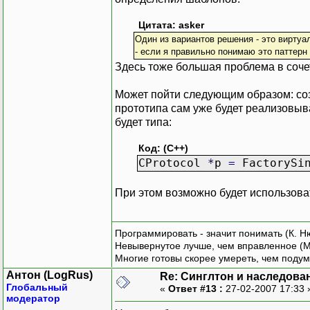
Цитата: asker
Один из вариантов решения - это виртуа
- если я правильно понимаю это паттерн 
Здесь тоже большая проблема в соче
Может пойти следующим образом: соз
прототипа сам уже будет реализовыва
будет типа:
Код: (C++)
CProtocol
*
p
=
FactorySin
При этом возможно будет использов
Программировать - значит понимать (К. Н
Невывернутое лучше, чем вправленное (М
Многие готовы скорее умереть, чем подум
Антон (LogRus)
Re: Синглтон и наследова
Глобальный
«
Ответ #13 :
27-02-2007 17:33
модератор