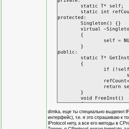
private:
static T* self;
class
ProtocolA
:
public
P
static int refCo
{
protected:
public
:
Singleton() {}
virtual
void
f
(
)
virtual ~Singlet
{
{
cout
<<
self = N
}
}
}
;
public:
static T* GetIns
class
ProtocolB
:
public
P
{
{
if (!sel
public
:
virtual
void
f
(
)
refCount
{
return s
cout
<<
}
}
void FreeInst()
}
;
{
if(--ref
// Основная функция.
dimka, еще ты специально выделил IPro
интерфейс), т.е. я это спрашиваю к то
}
int
main
(
)
IProtocol нету, а все его методы в CPro
};
{
Теперь я CProtocol делаю template, т.е