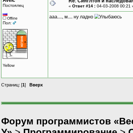
Aveic
Re: Синглтон и наследова
Постоялец
«
Ответ #14 :
04-03-2008 00:21
ааа...., м.... ну ладно
Offline
Пол:
Yellow
Страниц: [
1
]
Вверх
Форум программистов «Ве
У»
>
Программирование
>