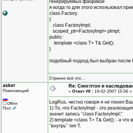
генерируемых фабрикой
я когда то для этого использовал п
class Factory
{
class FactoryImpl;
scoped_ptr<FactoryImpl> pImpl;
public:
template <class T> T& Get();
}
подобный подход был выбран после
Странно всё это....
asker
Re: Синглтон и наследова
Помогающий
«
Ответ #6 :
19-02-2007 15:56 »
LogRus, честно говоря я не понял Ваш
Offline
1) То, что FactoryImpl - это реализаци
Пол:
значит запись "class FactoryImpl;"
2) template <class T> T& Get(); - а чт
"внутрь" тип T.