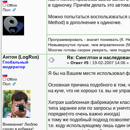
в одиночку. Причём делать это автом
Offline
Пол:
Можно попытаться воспользоваться ш
Method) в дополнение к одиночке.
Программировать - значит понимать (К. Н
Невывернутое лучше, чем вправленное (М
Многие готовы скорее умереть, чем подум
Антон (LogRus)
Re: Синглтон и наследова
Глобальный
«
Ответ #5 :
19-02-2007 14:06 »
модератор
Я бы на Вашем месте использовал ф
Offline
Пол:
Основная причина подобного в том, 
на куче, что не хорошо т.к. вы не уп
Хитрая шаблонная фабрика(или класс
типа заранее или по запросы и унич
порядке(что очень важно иногда)
к тому же подобный подход позволяе
Внимание! Люблю
т.е. коду использующему лишь один 
сахар в кубиках!