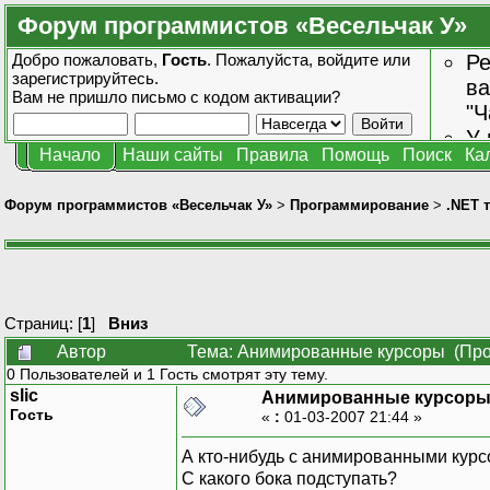
Форум программистов «Весельчак У»
Добро пожаловать,
Гость
. Пожалуйста,
войдите
или
Ре
зарегистрируйтесь
.
ва
Вам не пришло
письмо с кодом активации?
"Ч
У 
Начало
Наши сайты
Правила
Помощь
Поиск
Ка
от
зн
Форум программистов «Весельчак У»
>
Программирование
>
.NET 
Страниц: [
1
]
Вниз
Автор
Тема: Анимированные курсоры (Про
0 Пользователей и 1 Гость смотрят эту тему.
slic
Анимированные курсор
Гость
«
:
01-03-2007 21:44 »
А кто-нибудь с анимированными кур
С какого бока подступать?