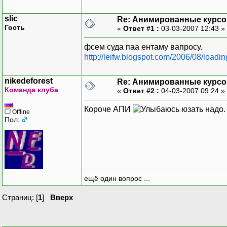
slic
Re: Анимированные курс
Гость
«
Ответ #1 :
03-03-2007 12:43 »
фсем суда паа ентаму вапросу.
http://leifw.blogspot.com/2006/08/loadin
nikedeforest
Re: Анимированные курс
Команда клуба
«
Ответ #2 :
04-03-2007 09:24 »
Короче АПИ
юзать надо.
Offline
Пол:
ещё один вопрос ...
Страниц: [
1
]
Вверх