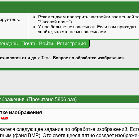
Рекомендуем проверить настройки временной зо
ируйтесь
.
"Часовой пояс:").
У нас больше нет рассылок. Если вам приходят п
знайте, что это не мы рассылаем.
лендарь
Почта
Войти
Регистрация
технология от и до
> Тема:
Вопрос по обработке изображения
зображения (Прочитано 5806 раз)
тке изображения
»
вателя следующее задание по обработке изображений. Ест
тным (файл BMP). Это светящееся пятно создает изображен