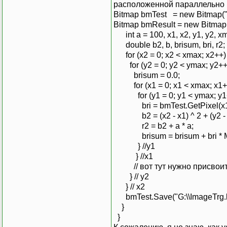
расположенной параллельно н
Bitmap bmTest = new Bitmap("
Bitmap bmResult = new Bitmap(
int a = 100, x1, x2, y1, y2, x
double b2, b, brisum, bri, r2;
for (x2 = 0; x2 < xmax; x2++) 
for (y2 = 0; y2 < ymax; y2++)
brisum = 0.0;
for (x1 = 0; x1 < xmax; x1++
for (y1 = 0; y1 < ymax; y1+
bri = bmTest.GetPixel(x1, y
b2 = (x2 - x1) ^ 2 + (y2 - y
r2 = b2 + a * a;
brisum = brisum + bri * Math
} //y1
} //x1
// вот тут нужно присвоить 
} // y2
} // x2
bmTest.Save("G:\\ImageTrg.
}
}