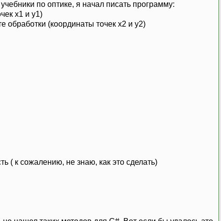
учебники по оптике, я начал писать программу:
чек x1 и y1)
те обработки (координаты точек x2 и y2)
( к сожалению, не знаю, как это сделать)