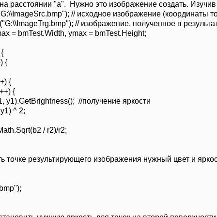
а расстоянии "a". Нужно это изображение создать. Изучив 
G:\\ImageSrc.bmp"); // исходное изображение (координаты то
"G:\\ImageTrg.bmp"); // изображение, полученное в результа
max = bmTest.Width, ymax = bmTest.Height;
{
 {
) {
+) {
1).GetBrightness(); //получение яркости
1) ^ 2;
.Sqrt(b2 / r2)/r2;
точке результирующего изображения нужный цвет и яркость 
bmp");