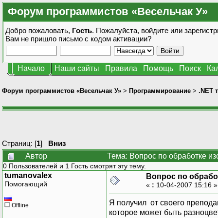
Форум программистов «Весельчак У»
Добро пожаловать,
Гость
. Пожалуйста,
войдите
или
зарегистр
Вам не пришло
письмо с кодом активации?
Начало
Наши сайты
Правила
Помощь
Поиск
Ка
Форум программистов «Весельчак У»
>
Программирование
>
.NET 
Страниц: [
1
]
Вниз
Автор
Тема: Вопрос по обработке и
0 Пользователей и 1 Гость смотрят эту тему.
tumanovalex
Вопрос по обрабо
Помогающий
«
:
10-04-2007 15:16 
Я получил от своего препода
Offline
которое может быть разноцве