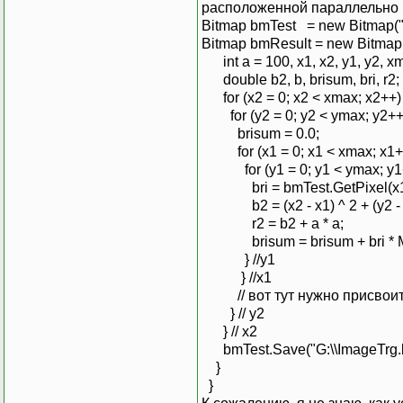
расположенной параллельно н
Bitmap bmTest = new Bitmap("
Bitmap bmResult = new Bitmap(
int a = 100, x1, x2, y1, y2, x
double b2, b, brisum, bri, r2;
for (x2 = 0; x2 < xmax; x2++) 
for (y2 = 0; y2 < ymax; y2++)
brisum = 0.0;
for (x1 = 0; x1 < xmax; x1++
for (y1 = 0; y1 < ymax; y1+
bri = bmTest.GetPixel(x1, y
b2 = (x2 - x1) ^ 2 + (y2 - y
r2 = b2 + a * a;
brisum = brisum + bri * Math
} //y1
} //x1
// вот тут нужно присвоить 
} // y2
} // x2
bmTest.Save("G:\\ImageTrg.
}
}