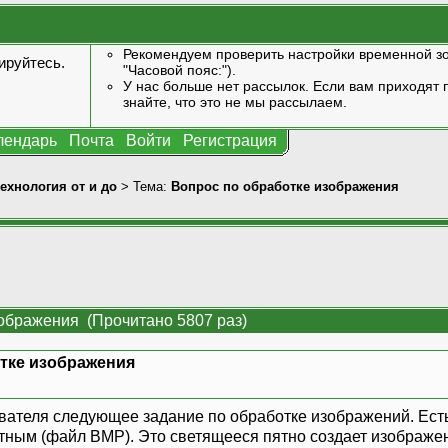
Рекомендуем проверить настройки временной зо
ируйтесь
.
"Часовой пояс:").
У нас больше нет рассылок. Если вам приходят п
знайте, что это не мы рассылаем.
лендарь
Почта
Войти
Регистрация
технология от и до
> Тема:
Вопрос по обработке изображения
зображения (Прочитано 5807 раз)
тке изображения
»
вателя следующее задание по обработке изображений. Ест
тным (файл BMP). Это светящееся пятно создает изображен