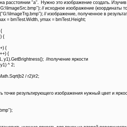
а расстоянии "a". Нужно это изображение создать. Изучив 
G:\\ImageSrc.bmp"); // исходное изображение (координаты то
"G:\\ImageTrg.bmp"); // изображение, полученное в результа
max = bmTest.Width, ymax = bmTest.Height;
{
 {
) {
+) {
1).GetBrightness(); //получение яркости
1) ^ 2;
.Sqrt(b2 / r2)/r2;
точке результирующего изображения нужный цвет и яркость 
bmp");