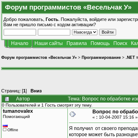
Форум программистов «Весельчак У»
Добро пожаловать,
Гость
. Пожалуйста,
войдите
или
зарегистр
Вам не пришло
письмо с кодом активации?
Начало
Наши сайты
Правила
Помощь
Поиск
Ка
Форум программистов «Весельчак У»
>
Программирование
>
.NET 
Страниц: [
1
]
Вниз
Автор
Тема: Вопрос по обработке и
0 Пользователей и 1 Гость смотрят эту тему.
tumanovalex
Вопрос по обрабо
Помогающий
«
:
10-04-2007 15:16 
Я получил от своего препода
Offline
которое может быть разноцве