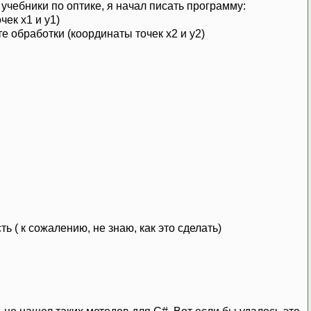
учебники по оптике, я начал писать программу:
чек x1 и y1)
те обработки (координаты точек x2 и y2)
( к сожалению, не знаю, как это сделать)