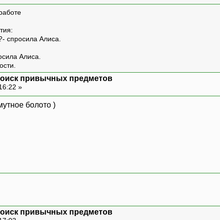
работе
тия:
?- спросила Алиса.
росила Алиса.
ости.
: поиск привычных предметов
16:22 »
 мутное болото )
: поиск привычных предметов