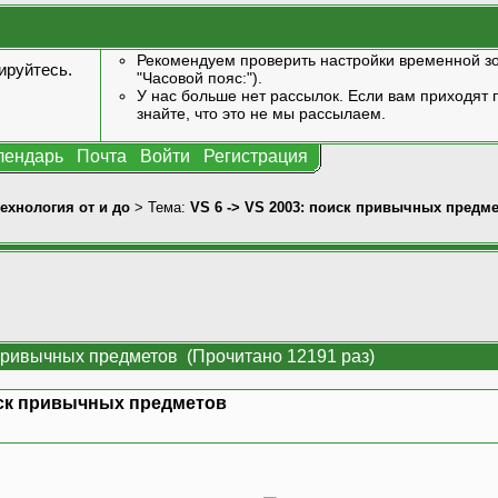
Рекомендуем проверить настройки временной зо
ируйтесь
.
"Часовой пояс:").
У нас больше нет рассылок. Если вам приходят п
знайте, что это не мы рассылаем.
лендарь
Почта
Войти
Регистрация
технология от и до
> Тема:
VS 6 -> VS 2003: поиск привычных предм
 привычных предметов (Прочитано 12191 раз)
оиск привычных предметов