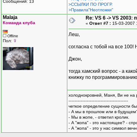
Сообщений: 13
>ССЫЛКИ ПО ПРОГР.
>Правила"Неотложки"
Malaja
Re: VS 6 -> VS 2003
Команда клуба
«
Ответ #7 :
15-03-2007 
Леш,
Offline
Пол:
согласна с тобой на все 100!
Джон,
тогда хамский вопрос - а как
книжку по программированию 
холоднокровней, Маня, Ви не на 
---------------------------------------
четкое определение сущности бы
- А мы в прошлом или в будущем
- Мы в жопе, - ответил кролик.
- А "жопа" - это настоящее? - сп
- А "жопа" - это у нас символ вечн