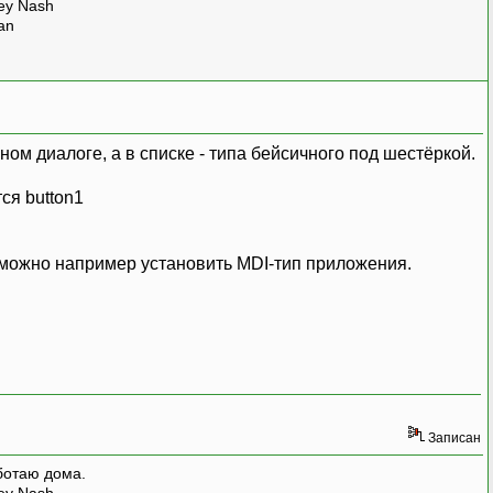
rey Nash
man
ном диалоге, а в списке - типа бейсичного под шестёркой.
ся button1
х можно например установить MDI-тип приложения.
Записан
ботаю дома.