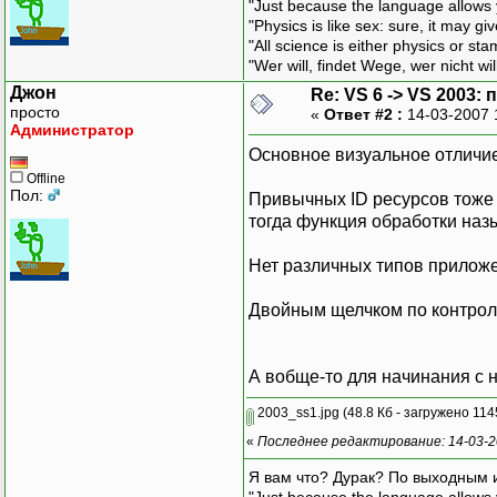
"Just because the language allows y
"Physics is like sex: sure, it may g
"All science is either physics or st
"Wer will, findet Wege, wer nicht wil
Джон
Re: VS 6 -> VS 2003
просто
«
Ответ #2 :
14-03-2007 
Администратор
Основное визуальное отличие 
Offline
Пол:
Привычных ID ресурсов тоже н
тогда функция обработки назы
Нет различных типов приложе
Двойным щелчком по контрол
А вобще-то для начинания с 
2003_ss1.jpg
(48.8 Кб - загружено 114
«
Последнее редактирование: 14-03-2
Я вам что? Дурак? По выходным 