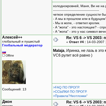
холоднокровней, Маня, Ви не на 
---------------------------------------
четкое определение сущности бы
- А мы в прошлом или в будущем
- Мы в жопе, - ответил кролик.
- А "жопа" - это настоящее? - сп
- А "жопа" - это у нас символ вечн
Алексей++
Re: VS 6 -> VS 2003
глобальный и пушистый
«
Ответ #4 :
14-03-2007 
Глобальный модератор
Malaja
, Иринка, не лазь в это
VC6 рулит всё равно )
Offline
>FAQ ПО ПРОГР.
Сообщений: 13
>ССЫЛКИ ПО ПРОГР.
>Правила"Неотложки"
Джон
Re: VS 6 -> VS 2003
просто