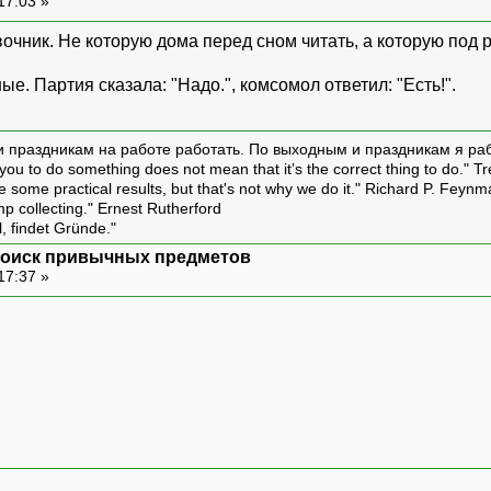
17:03 »
авочник. Не которую дома перед сном читать, а которую под
е. Партия сказала: "Надо.", комсомол ответил: "Есть!".
и праздникам на работе работать. По выходным и праздникам я ра
ou to do something does not mean that it’s the correct thing to do." T
ive some practical results, but that's not why we do it." Richard P. Feyn
amp collecting." Ernest Rutherford
l, findet Gründe."
: поиск привычных предметов
17:37 »