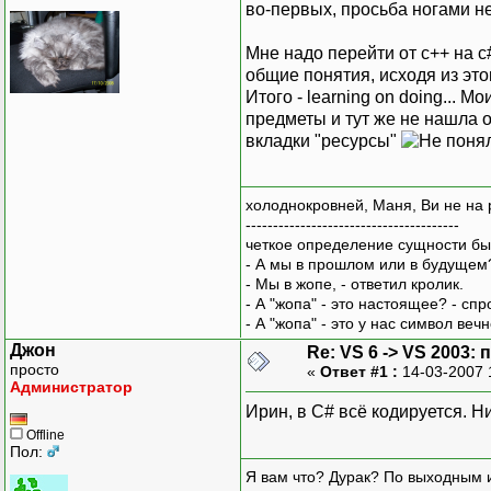
во-первых, просьба ногами не
Мне надо перейти от c++ на c#
общие понятия, исходя из это
Итого - learning on doing... 
предметы и тут же не нашла ос
вкладки "ресурсы"
холоднокровней, Маня, Ви не на 
---------------------------------------
четкое определение сущности бы
- А мы в прошлом или в будущем
- Мы в жопе, - ответил кролик.
- А "жопа" - это настоящее? - сп
- А "жопа" - это у нас символ вечн
Джон
Re: VS 6 -> VS 2003
просто
«
Ответ #1 :
14-03-2007 
Администратор
Ирин, в С# всё кодируется. Н
Offline
Пол:
Я вам что? Дурак? По выходным 