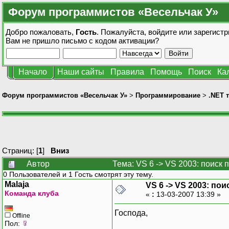
Форум программистов «Весельчак У»
Добро пожаловать,
Гость
. Пожалуйста,
войдите
или
зарегистр
Вам не пришло
письмо с кодом активации?
Начало
Наши сайты
Правила
Помощь
Поиск
Ка
Форум программистов «Весельчак У»
>
Программирование
>
.NET 
Страниц: [
1
]
Вниз
Автор
Тема: VS 6 -> VS 2003: поиск
0 Пользователей и 1 Гость смотрят эту тему.
Malaja
VS 6 -> VS 2003: п
Команда клуба
«
:
13-03-2007 13:39 »
Господа,
Offline
Пол: