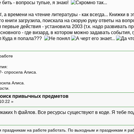
 бить - вопросы тупые, я знаю!
, а времени на чтение литературы - как всегда... Книжки в 
го книги загрузила, поискала на скорую руку ответы на вопр
Мои первые действия - установила 2003 (т.к. надо развивать 
новного - где визард, в котором можно задавать события, гд
Куда я попала???
работе
тия:
?- спросила Алиса.
росила Алиса.
ости.
: поиск привычных предметов
10:22 »
икаких h файлов. Все ресурсы существуют в коде. Я тебе п
и праздникам на работе работать. По выходным и праздникам я ра