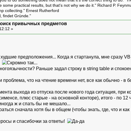
ou to do something does not mean that it’s the correct thing to do." T
ive some practical results, but that's not why we do it." Richard P. Feyn
amp collecting." Ernest Rutherford
l, findet Gründe."
: поиск привычных предметов
12:12 »
удшие предположения... Когда я стартанула, мне сразу VB з
.
ногоязычности? Раньше задал строку в string table и спокое
и проблема, что на чтение времени нет, все как обычно - в 
мента выхода из отпуска после нового года ситуация, при к
сименсе, плюс старые - на основной конторе), итого - по 12 
 иногда ж и спать бы не мешало...
аться сначала хотя бы в общем (чтобы знать, где, что и как
просы и спасибочки за ответы!