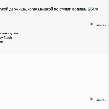
 рукой держишь, когда мышкой по студии водишь.
Записан
ботаю дома.
rey Nash
man
Записан