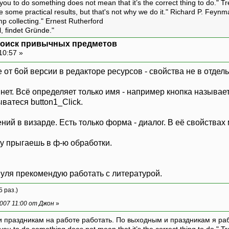
ou to do something does not mean that it’s the correct thing to do." T
ive some practical results, but that's not why we do it." Richard P. Feyn
amp collecting." Ernest Rutherford
l, findet Gründe."
: поиск привычных предметов
10:57 »
от 6ой версии в редакторе ресурсов - свойства не в отдель
ет. Всё определяет только имя - например кнопка называет
ватеся button1_Click.
ний в визарде. Есть только форма - диалог. В её свойства
у прыгаешь в ф-ю обработки.
нуля прекомендую работать с литературой.
5 раз.)
007 11:00 от Джон
»
и праздникам на работе работать. По выходным и праздникам я ра