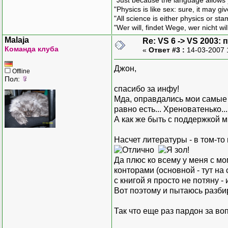
"Just because the language allows y
"Physics is like sex: sure, it may g
"All science is either physics or st
"Wer will, findet Wege, wer nicht wil
Malaja
Re: VS 6 -> VS 2003
Команда клуба
«
Ответ #3 :
14-03-2007 
Джон,
Offline
Пол:
спасибо за инфу!
Мда, оправдались мои самые х
равно есть... Хреноватенько..
А как же быть с поддержкой м
Насчет литературы - в том-то 
Да плюс ко всему у меня с мо
конторами (основной - тут на 
с книгой я просто не потяну -
Вот поэтому и пытаюсь разбир
Так что еще раз пардон за во