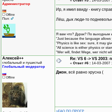
«
Ответ #5 :
14-03-2007 
Администратор
Ир, я имел ввиду - книгу спр
Offline
Пол:
Лёш, дык люди-то подневольны
Я вам что? Дурак? По выходным 
"Just because the language allows y
"Physics is like sex: sure, it may g
"All science is either physics or st
"Wer will, findet Wege, wer nicht wil
Алексей++
Re: VS 6 -> VS 2003
глобальный и пушистый
«
Ответ #6 :
14-03-2007 
Глобальный модератор
Джон
, всё равно хрусна (
Offline
>FAQ ПО ПРОГР.