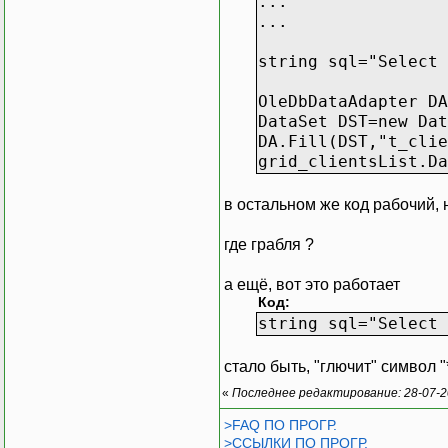
...
...
string sql="Select 
OleDbDataAdapter DA
DataSet DST=new Dat
DA.Fill(DST,"t_clie
grid_clientsList.Da
в остальном же код рабочий, н
где грабля ?
а ещё, вот это работает
Код:
string sql="Select 
стало быть, "глючит" символ "
«
Последнее редактирование: 28-07-2
>FAQ ПО ПРОГР.
>ССЫЛКИ ПО ПРОГР.