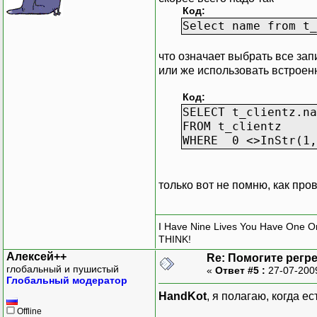
Код:
Select name from t_
что означает выбрать все зап
или же использовать встрое
Код:
SELECT t_clientz.na
FROM t_clientz
WHERE 0 <>InStr(1,
только вот не помню, как пр
I Have Nine Lives You Have One O
THINK!
Алексей++
Re: Помогите регр
глобальный и пушистый
«
Ответ #5 :
27-07-200
Глобальный модератор
HandKot
, я полагаю, когда е
Offline