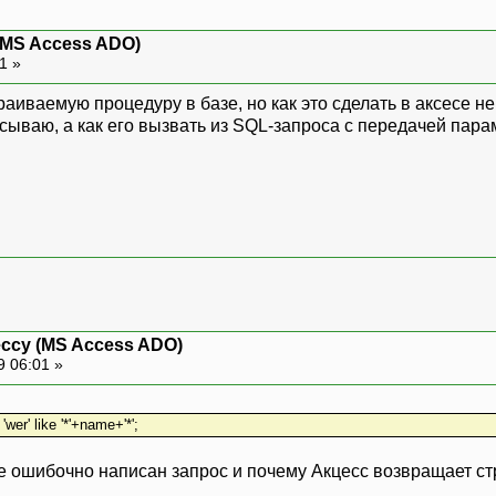
(MS Access ADO)
31 »
траиваемую процедуру в базе, но как это сделать в аксесе не
сываю, а как его вызвать из SQL-запроса с передачей пара
ессу (MS Access ADO)
9 06:01 »
wer' like '*'+name+'*';
е ошибочно написан запрос и почему Акцесс возвращает стр