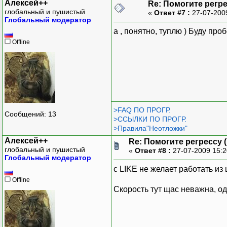
Алексей++
Re: Помогите регр
глобальный и пушистый
«
Ответ #7 :
27-07-200
Глобальный модератор
а , понятно, туплю ) Буду про
Offline
>FAQ ПО ПРОГР.
Сообщений: 13
>ССЫЛКИ ПО ПРОГР.
>Правила"Неотложки"
Алексей++
Re: Помогите регрессу 
глобальный и пушистый
«
Ответ #8 :
27-07-2009 15:
Глобальный модератор
с LIKE не желает работать из 
Offline
Скорость тут щас неважна, од