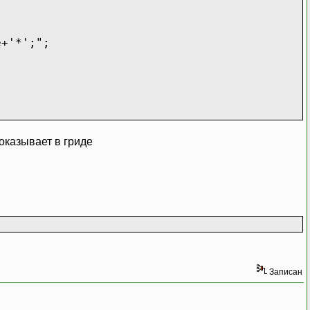
e+'*';";
;
показывает в гриде
Записан