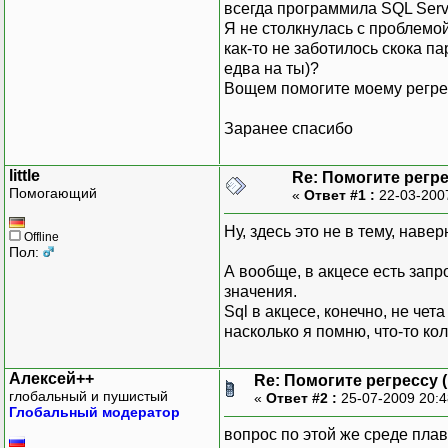
всегда программила SQL Serve
Я не столкнулась с проблемой 
как-то не заботилось скока па
едва на ты)?
Вощем помогите моему регрес
Заранее спасибо
little
Re: Помогите регр
Помогающий
«
Ответ #1 :
22-03-200
Ну, здесь это не в тему, навер
Offline
Пол:
А вообще, в акцесе есть зап
значения.
Sql в акцесе, конечно, не че
насколько я помню, что-то ко
Алексей++
Re: Помогите регрессу 
глобальный и пушистый
«
Ответ #2 :
25-07-2009 20:
Глобальный модератор
вопрос по этой же среде плав