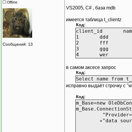
Offline
VS2005, C# , база mdb
имеется таблица t_clientz
Код:
client_id
nam
1
ddd
2
fff
Сообщений: 13
3
ggg
4
wer
в самом аксесе запрос
Код:
Select name from t_
исправно выдаёт строчку с "we
Код:
m_Base=new OleDbCon
m_Base.ConnectionSt
"Provider=
+"data sour