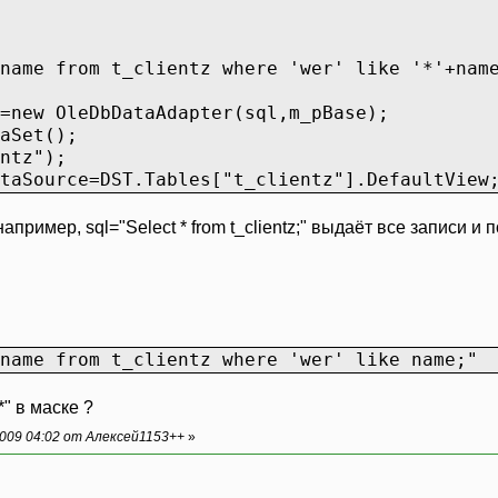
name from t_clientz where 'wer' like '*'+nam
=new OleDbDataAdapter(sql,m_pBase);
aSet();
ntz");
taSource=DST.Tables["t_clientz"].DefaultView
апример, sql="Select * from t_clientz;" выдаёт все записи и 
name from t_clientz where 'wer' like name;"
*" в маске ?
009 04:02 от Алексей1153++
»