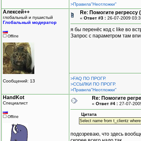
>Правила"Неотложки"
Алексей++
Re: Помогите регрессу 
глобальный и пушистый
«
Ответ #3 :
26-07-2009 03:
Глобальный модератор
я бы перенёс код с like во вс
Запрос с параметром там впи
Offline
>FAQ ПО ПРОГР.
Сообщений: 13
>ССЫЛКИ ПО ПРОГР.
>Правила"Неотложки"
HandKot
Re: Помогите регр
Специалист
«
Ответ #4 :
27-07-200
Цитата
Offline
Select name from t_clientz where '
подозреваю, что здесь вообщ
скорее всего надо так