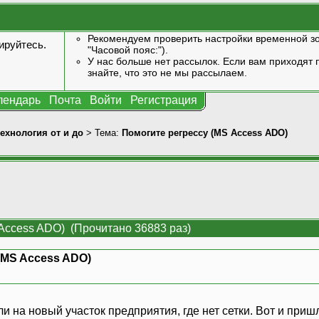
Рекомендуем проверить настройки временной зо
ируйтесь
.
"Часовой пояс:").
У нас больше нет рассылок. Если вам приходят п
знайте, что это не мы рассылаем.
лендарь
Почта
Войти
Регистрация
технология от и до
> Тема:
Помогите регрессу (MS Access ADO)
Access ADO) (Прочитано 36883 раз)
(MS Access ADO)
и на новый участок предприятия, где нет сетки. Вот и пришл