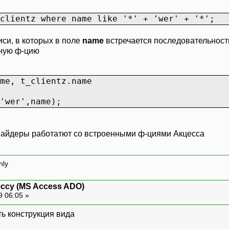
clientz where name like '*' + 'wer' + '*';
иси, в которых в поле
name
встречается последовательнос
нную ф-цию
me, t_clientz.name
'wer',name);
овайдеры работатют со встроенными ф-циями Акцесса
nly
ессу (MS Access ADO)
9 06:05 »
сть конструкция вида