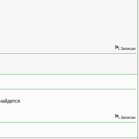
Записан
 найдется
Записан