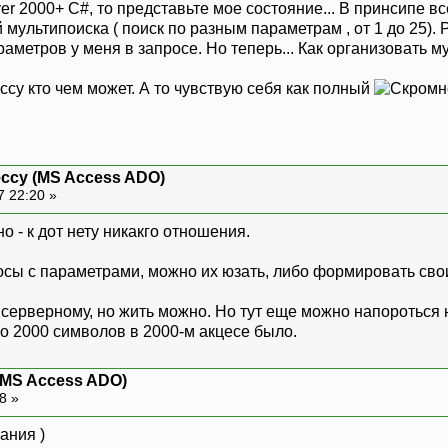
r 2000+ C#, то представьте мое состояние... В принсипе все
мультипоиска ( поиск по разным параметрам , от 1 до 25). Р
раметров у меня в запросе. Но теперь... Как организовать м
су кто чем может. А то чувствую себя как полный
ессу (MS Access ADO)
7 22:20 »
но - к дот нету никакго отношения.
росы с параметрами, можно их юзать, либо формировать сво
та серверному, но жить можно. Но тут еще можно напоротьс
ло 2000 символов в 2000-м акцесе было.
(MS Access ADO)
48 »
ания )