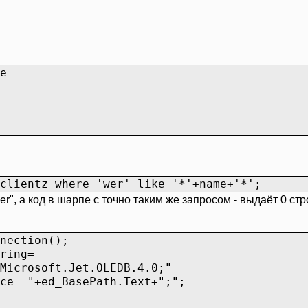
e
clientz where 'wer' like '*'+name+'*';
r", а код в шарпе с точно таким же запросом - выдаёт 0 стр
nection();
ring=
Microsoft.Jet.OLEDB.4.0;"
ce ="+ed_BasePath.Text+";";