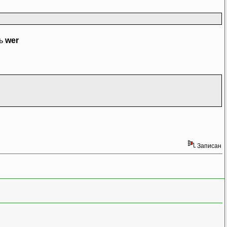
ть
wer
Записан