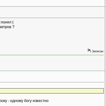
 понял (
метров ?
Записан
оку - одному богу известно