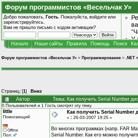
Форум программистов «Весельчак У»
Добро пожаловать,
Гость
. Пожалуйста,
войдите
или
Ре
зарегистрируйтесь
.
ва
Вам не пришло
письмо с кодом активации?
"Ч
У 
Начало
Наши сайты
Правила
Помощь
Поиск
Ка
от
зн
Форум программистов «Весельчак У»
>
Программирование
>
.NET 
Страниц: [
1
]
Вниз
Автор
Тема: Как получить Serial Number ди
0 Пользователей и 1 Гость смотрят эту тему.
little
Как получить Serial Number 
Помогающий
«
:
26-03-2007 19:25 »
Во многих программах (напр. FAR Man
Offline
Serial Number. Как его можно получит
Пол: