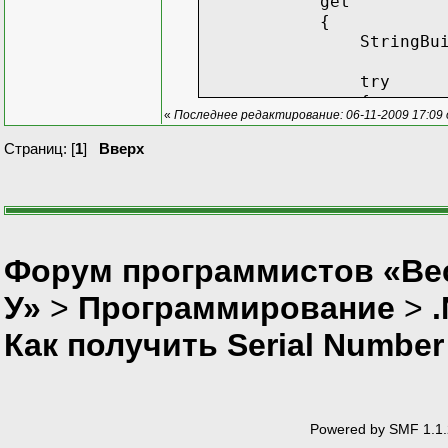
get
{
StringBuilder sb 
try
{
«
Последнее редактирование: 06-11-2009 17:09 
foreach (ManagementO
{
Страниц: [
1
]
Вверх
if (Regex.IsMatch((st
sb.Append(((Prop
sb.Append(((Prop
tr
Форум программистов «Ве
У»
>
Программирование
>
sb.Append(((Prop
Как получить Serial Number
cat
foreach (Management
if ((string)((Prop
Powered by SMF 1.1.