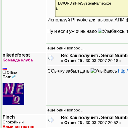
DWORD nFileSystemNameSize
);
Используй PInvoke для вызова АПИ ф
Ну и если уж очнь надо
,
ещё один вопрос ...
nikedeforest
Re: Как получить Serial Numb
Команда клуба
«
Ответ #5 :
30-03-2007 20:18 »
ССылку забыл дать
http
Offline
Пол:
ещё один вопрос ...
Finch
Re: Как получить Serial Numb
Спокойный
«
Ответ #6 :
30-03-2007 20:52 »
Администратор