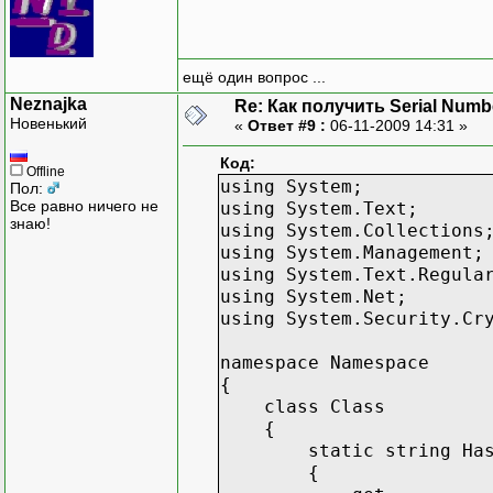
ещё один вопрос ...
Neznajka
Re: Как получить Serial Numb
Новенький
«
Ответ #9 :
06-11-2009 14:31 »
Код:
Offline
using System;
Пол:
Все равно ничего не
using System.Text;
знаю!
using System.Collections
using System.Management;
using System.Text.Regula
using System.Net;
using System.Security.Cr
namespace Namespace
{
class Class
{
static string HashI
{