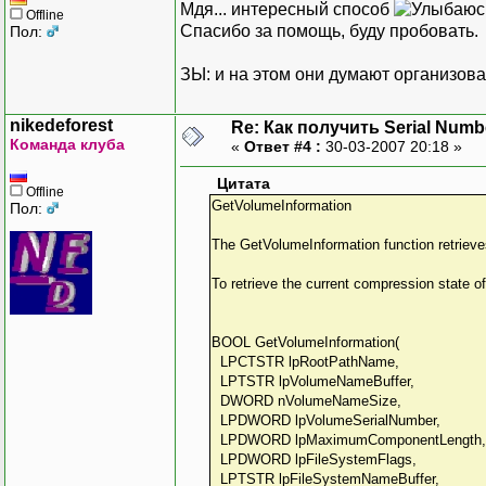
Мдя... интересный способ
Offline
Спасибо за помощь, буду пробовать.
Пол:
ЗЫ: и на этом они думают организов
nikedeforest
Re: Как получить Serial Numb
Команда клуба
«
Ответ #4 :
30-03-2007 20:18 »
Цитата
Offline
GetVolumeInformation
Пол:
The GetVolumeInformation function retrieves
To retrieve the current compression stat
BOOL GetVolumeInformation(
LPCTSTR lpRootPathName,
LPTSTR lpVolumeNameBuffer,
DWORD nVolumeNameSize,
LPDWORD lpVolumeSerialNumber,
LPDWORD lpMaximumComponentLength,
LPDWORD lpFileSystemFlags,
LPTSTR lpFileSystemNameBuffer,