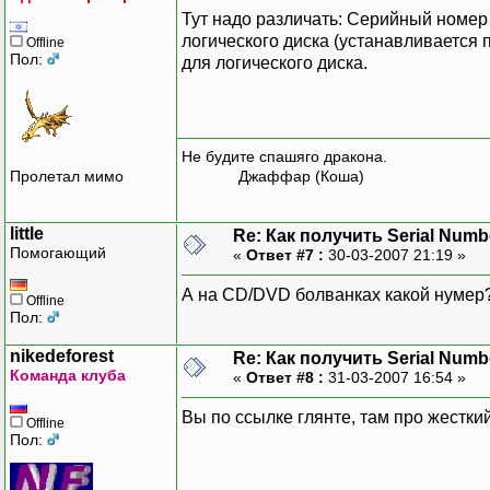
Тут надо различать: Серийный номер
логического диска (устанавливается
Offline
Пол:
для логического диска.
Не будите спашяго дракона.
Пролетал мимо
Джаффар (Коша)
little
Re: Как получить Serial Numb
Помогающий
«
Ответ #7 :
30-03-2007 21:19 »
А на CD/DVD болванках какой нумер?
Offline
Пол:
nikedeforest
Re: Как получить Serial Numb
Команда клуба
«
Ответ #8 :
31-03-2007 16:54 »
Вы по ссылке глянте, там про жесткий
Offline
Пол: