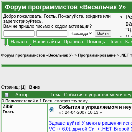
Форум программистов «Весельчак У»
Добро пожаловать,
Гость
. Пожалуйста,
войдите
или
Ре
зарегистрируйтесь
.
ва
Вам не пришло
письмо с кодом активации?
"Ч
У 
Начало
Наши сайты
Правила
Помощь
Поиск
Ка
от
зн
Форум программистов «Весельчак У»
>
Программирование
>
.NET 
Страниц: [
1
]
Вниз
Автор
Тема: События в управляемом и неу
0 Пользователей и 1 Гость смотрят эту тему.
Zibir
События в управляемом и неу
Гость
«
:
24-04-2007 10:13 »
Здравствуйте! У меня в решении испо
VC++ 6.0), другой Си++ .НЕТ. Второй