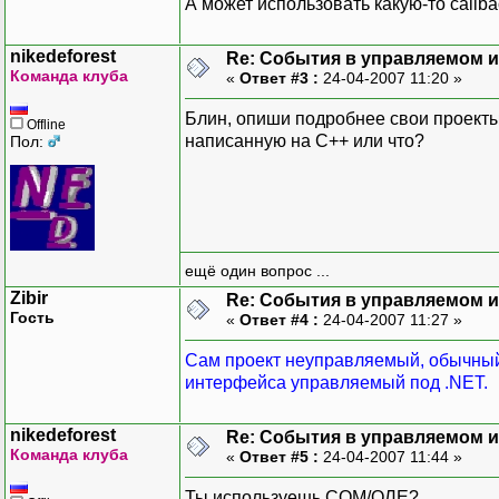
А может использовать какую-то callb
nikedeforest
Re: События в управляемом и
Команда клуба
«
Ответ #3 :
24-04-2007 11:20 »
Блин, опиши подробнее свои проекты.
Offline
написанную на С++ или что?
Пол:
ещё один вопрос ...
Zibir
Re: События в управляемом и
Гость
«
Ответ #4 :
24-04-2007 11:27 »
Сам проект неуправляемый, обычный 
интерфейса управляемый под .NET.
nikedeforest
Re: События в управляемом и
Команда клуба
«
Ответ #5 :
24-04-2007 11:44 »
Ты используешь СОМ/ОЛЕ?