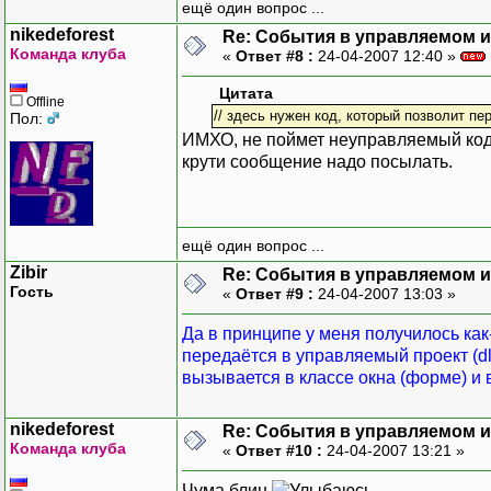
ещё один вопрос ...
nikedeforest
Re: События в управляемом и
Команда клуба
«
Ответ #8 :
24-04-2007 12:40 »
Цитата
Offline
// здесь нужен код, который позволит пе
Пол:
ИМХО, не поймет неуправляемый код с
крути сообщение надо посылать.
ещё один вопрос ...
Zibir
Re: События в управляемом и
Гость
«
Ответ #9 :
24-04-2007 13:03 »
Да в принципе у меня получилось как-
передаётся в управляемый проект (dl
вызывается в классе окна (форме) и 
nikedeforest
Re: События в управляемом и
Команда клуба
«
Ответ #10 :
24-04-2007 13:21 »
Чума блин