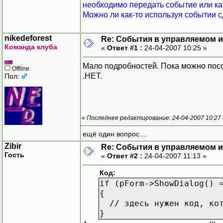
необходимо передать событие или как
Можно ли как-то используя событии 
nikedeforest
Re: События в управляемом и
Команда клуба
«
Ответ #1 :
24-04-2007 10:25 »
Мало подробностей. Пока можно посо
Offline
.НЕТ.
Пол:
«
Последнее редактирование: 24-04-2007 10:27 о
ещё один вопрос ...
Zibir
Re: События в управляемом и
Гость
«
Ответ #2 :
24-04-2007 11:13 »
Код:
if (pForm->ShowDialog() 
{
// здесь нужен код, кото
}