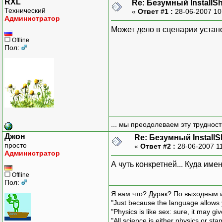
RXL
Re: Безумный InstallS
Технический
«
Ответ #1 :
28-06-2007 10
Администратор
Может дело в сценарии устано
Offline
Пол:
... мы преодолеваем эту труднос
Джон
Re: Безумный Install
просто
«
Ответ #2 :
28-06-2007 1
Администратор
А чуть конкретней... Куда им
Offline
Пол:
Я вам что? Дурак? По выходным 
"Just because the language allows y
"Physics is like sex: sure, it may g
"All science is either physics or st