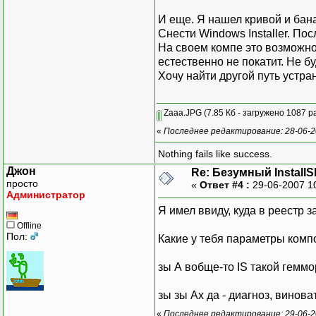
И еще. Я нашел кривой и бан
Снести Windows Installer. По
На своем компе это возможно
естественно не покатит. Не б
Хочу найти другой путь устран
Zaaa.JPG
(7.85 Кб - загружено 1087 ра
«
Последнее редактирование: 28-06-20
Nothing fails like success.
Джон
Re: Безумный Install
просто
«
Ответ #4 :
29-06-2007 1
Администратор
Я имел ввиду, куда в реестр 
Offline
Пол:
Какие у тебя параметры компон
зы А вобще-то IS такой геммо
зы зы Ах да - диагноз, винова
«
Последнее редактирование: 29-06-2