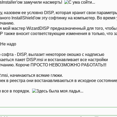
sInstaller'ом замучили насмерть!
 назовем ее условно DISP, которая хранит свои параметры
ного InstallShield'ом эту софтинку на компьютер. Во врем
лчанию.
я мой мастер WizardDISP предназначенный для того, чтобы
P также вносит соответствующие изменения в только, что 
 софта - DISP, вылазит некоторое окошко с надписью
скаеться пакет DISP.msi и востанавливает все настройки
молчанию. Короче ПРОСТО НЕВОЗМОЖНО РАБОТАТЬ!!!
.msi, начинаються всякие глюки.
к в реестра они востанавливаються в исходное состояние
и все в порядок.