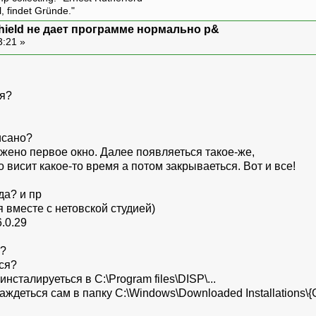
l, findet Gründe."
Shield не дает программе нормально р&
3:21 »
ля?
исано?
жено первое окно. Далее появляеться такое-же,
 висит какое-то время а потом закрываеться. Вот и все!
да? и пр
я вместе с нетовской студией)
.0.29
я?
ся?
сталируеться в С:\Program files\DISP\...
ждеться сам в папку C:\Windows\Downloaded Installations\{G