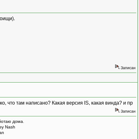
поищи).
Записан
о, что там написано? Какая версия IS, какая винда? и пр
Записан
ботаю дома.
rey Nash
man