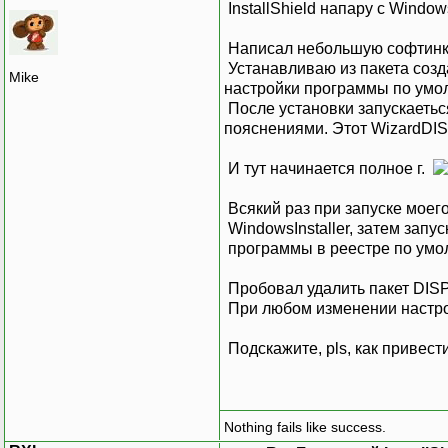
InstallShield напару с Window
Написал небольшую софтинку,
Устанавливаю из пакета созда
Mike
настройки программы по умо
После установки запускаетьс
пояснениями. Этот WizardDIS
И тут начинается полное г.
Всякий раз при запуске моего
WindowsInstaller, затем запу
программы в реестре по у
Пробовал удалить пакет DISP
При любом изменении настрое
Подскажите, pls, как привест
Nothing fails like success.