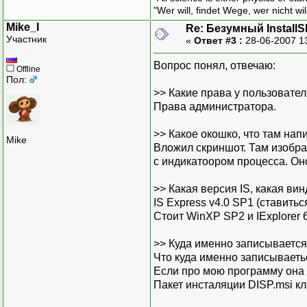
"Wer will, findet Wege, wer nicht wil
Mike_I
Re: Безумный Install
Участник
«
Ответ #3 :
28-06-2007 1
Вопрос понял, отвечаю:
Offline
Пол:
>> Какие права у пользовате
Права администратора.
>> Какое окошко, что там нап
Mike
Вложил скриншот. Там изобра
с индикатоором процесса. Оно
>> Какая версия IS, какая вин
IS Express v4.0 SP1 (ставитьс
Стоит WinXP SP2 и IExplorer 6
>> Куда именно записываетс
Что куда именно записываеть
Если про мою программу она ин
Пакет инсталяции DISP.msi кла