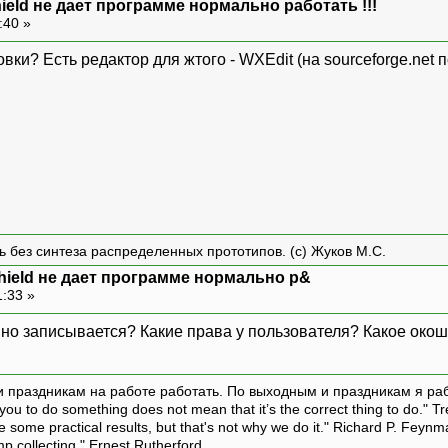
hield не дает программе нормально работать !!!
:40 »
вки? Есть редактор для жтого - WXEdit (на sourceforge.net 
ть без синтеза распределенных прототипов. (с) Жуков М.С.
Shield не дает программе нормально р&
1:33 »
енно записывается? Какие права у пользователя? Какое окошк
и праздникам на работе работать. По выходным и праздникам я ра
ou to do something does not mean that it’s the correct thing to do." T
ive some practical results, but that's not why we do it." Richard P. Feyn
amp collecting." Ernest Rutherford