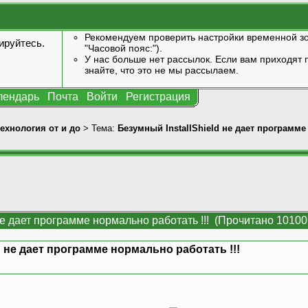
Рекомендуем проверить настройки временной зо
ируйтесь
.
"Часовой пояс:").
У нас больше нет рассылок. Если вам приходят п
знайте, что это не мы рассылаем.
лендарь
Почта
Войти
Регистрация
технология от и до
> Тема:
Безумный InstallShield не дает программе
не дает программе нормально работать !!! (Прочитано 10100
d не дает программе нормально работать !!!