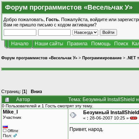
Форум программистов «Весельчак У»
Добро пожаловать,
Гость
. Пожалуйста,
войдите
или
зарегистр
Вам не пришло
письмо с кодом активации?
Начало
Наши сайты
Правила
Помощь
Поиск
Ка
Форум программистов «Весельчак У»
>
Программирование
>
.NET 
Страниц: [
1
]
Вниз
Автор
Тема: Безумный InstallShield 
0 Пользователей и 1 Гость смотрят эту тему.
Mike_I
Безумный InstallShiel
Участник
«
:
28-06-2007 10:25 »
Привет, народ.
Offline
Пол: