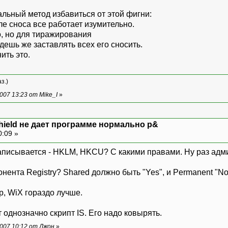
альный метод избавиться от этой фигни:
сле сноса все работает изумительно.
, но для тиражирования
удешь же заставлять всех его сносить.
ить это.
з.)
07 13:23 от Mike_I
»
Shield не дает программе нормально р&
0:09 »
записывается - HKLM, HKCU? С какими правами. Ну раз админ,
ента Registry? Shared должно быть "Yes", и Permanent "No",
р, WiX гораздо лучше.
т однозначно скрипт IS. Его надо ковырять.
007 10:12 от Джон
»