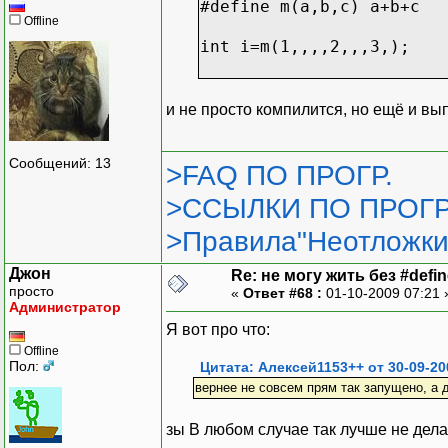
#define m(a,b,c) a+b+c
Offline
int i=m(1,,,,2,,,3,);
и не просто компилится, но ещё и в
Сообщений: 13
>FAQ ПО ПРОГР.
>ССЫЛКИ ПО ПРОГР
>Правила"Неотложки
Джон
Re: не могу жить без #define
просто
«
Ответ #68 :
01-10-2009 07:21
Администратор
Я вот про что:
Offline
Пол:
Цитата: Алексей1153++ от 30-09-20
вернее не совсем прям так запущено, а 
зы В любом случае так лучше не делат