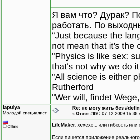
Я вам что? Дурак? П
работать. По выходн
"Just because the lan
not mean that it’s the 
"Physics is like sex: s
that's not why we do i
"All science is either 
Rutherford
"Wer will, findet Wege,
lapulya
Re: не могу жить без #define
Молодой специалист
«
Ответ #69 :
07-12-2009 15:38
LifeMaker
, хехехе... или гибкость или
Offline
Если пишется приложение реального 