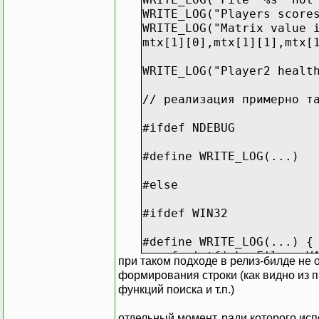
WRITE_LOG("Players score
WRITE_LOG("Matrix value 
mtx[1][0],mtx[1][1],mtx[
WRITE_LOG("Player2 healt
// реализация примерно т
#ifdef NDEBUG
#define WRITE_LOG(...)
#else
#ifdef WIN32
#define WRITE_LOG(...) {
fprintf(gLogFile,__VA_A
при таком подходе в релиз-билде не 
char buf[512]; sprintf(
формирования строки (как видно из 
}
функций поиска и т.п.)
#endif
отдельный момент, ради которого ис