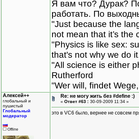
Я вам что? Дурак? П
работать. По выходн
"Just because the lan
not mean that it’s the 
"Physics is like sex: s
that's not why we do i
"All science is either 
Rutherford
"Wer will, findet Wege,
Алексей++
Re: не могу жить без #define :)
глобальный и
«
Ответ #63 :
30-09-2009 11:34 »
пушистый
Глобальный
это в VC6 было, вернее не совсем пр
модератор
Offline