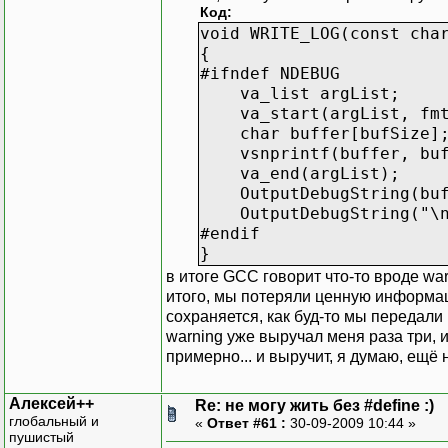
Код:
void WRITE_LOG(const cha
{
#ifndef NDEBUG
va_list argList;
va_start(argList, fmt
char buffer[bufSize]
vsnprintf(buffer, bufS
va_end(argList);
OutputDebugString(buf
OutputDebugString("\n
#endif
}
в итоге GCC говорит что-то вроде warnin
итого, мы потеряли ценную информац
сохраняется, как буд-то мы передали 
warning уже выручал меня раза три, 
примерно... и выручит, я думаю, ещё 
Алексей++
Re: не могу жить без #define :)
глобальный и
«
Ответ #61 :
30-09-2009 10:44 »
пушистый