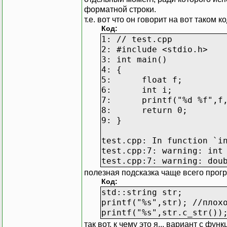
форматной строки.
#ifdef PS3
т.е. вот что он говорит на вот таком ко
Код:
#define WRITE_LOG(...) {
1: // test.cpp
fprintf(gLogFile,__VA_A
2: #include <stdio.h>
PSSG_PRINTF(__VA_ARGS_
3: int main()
}
4: {
5:
float f;
#endif
6:
int i;
7:
printf("%d %f",f
#endif
8:
return 0;
9: }
test.cpp: In function `i
test.cpp:7: warning: int
test.cpp:7: warning: dou
полезная подсказка чаще всего прог
Код:
std::string str;
printf("%s",str); //плох
printf("%s",str.c_str())
так вот, к чему это я... вариант с фун