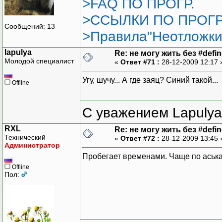
>FAQ ПО ПРОГР.
>ССЫЛКИ ПО ПРОГР
Сообщений: 13
>Правила"Неотложки
lapulya
Re: не могу жить без #define
Молодой специалист
«
Ответ #71 :
28-12-2009 12:17
Угу, шучу... А где заяц? Синий такой...
Offline
С уважением Lapulya
RXL
Re: не могу жить без #define
Технический
«
Ответ #72 :
28-12-2009 13:45
Администратор
Пробегает временами. Чаще по аськ
Offline
Пол: