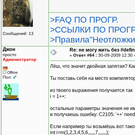
>FAQ ПО ПРОГР.
>ССЫЛКИ ПО ПРОГР
Сообщений: 13
>Правила"Неотложки
Джон
Re: не могу жить без #define
просто
«
Ответ #64 :
30-09-2009 12:30
Администратор
Лёш, что значит двойная запятая? Ка
Offline
Пол:
Ты поставь себя на место компилятор
из твоего выражения получается так
i = 1++;
остальные параметры значения не им
и получаешь ошибку: C2105: '++' needs
Если например ты возьмёшь вот тако
int i=m(1,2,3,4,5,6,,,,,,7,,,,,,,);