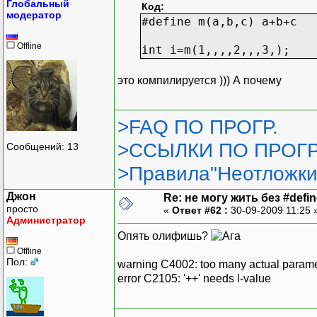
Глобальный
Код:
модератор
#define m(a,b,c) a+b+c
Offline
int i=m(1,,,,2,,,3,);
это компилируется ))) А почему
>FAQ ПО ПРОГР.
>ССЫЛКИ ПО ПРОГР
Сообщений: 13
>Правила"Неотложки
Джон
Re: не могу жить без #define
просто
«
Ответ #62 :
30-09-2009 11:25 
Администратор
Опять олифишь?
Offline
Пол:
warning C4002: too many actual paramet
error C2105: '++' needs l-value