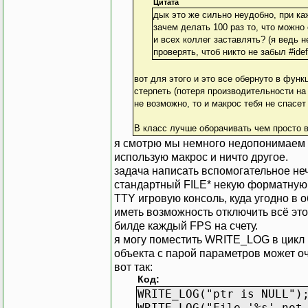
Цитата
дык это же сильно неудобно, при ка
зачем делать 100 раз то, что можно
и всех коллег заставлять? (я ведь 
проверять, чтоб никто не забыл #idef
вот для этого и это все обернуто в функ
стерпеть (потеря производительности на 
не возможно, то и макрос тебя не спасет
В класс лучше оборачивать чем просто 
я смотрю мы немного недопонимаем др
использую макрос и ничто другое.
задача написать вспомогательное не
стандартный FILE* некую форматную ст
TTY игровую консоль, куда угодно в о
иметь возможность отключить всё это
билде каждый FPS на счету.
я могу поместить WRITE_LOG в цикл 
объекта с парой параметров может оч
вот так:
Код:
WRITE_LOG("ptr is NULL")
WRITE_LOG("File '%s' not