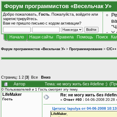
Форум программистов «Весельчак У»
Добро пожаловать,
Гость
. Пожалуйста,
войдите
или
Ре
зарегистрируйтесь
.
ва
Вам не пришло
письмо с кодом активации?
"Ч
У 
Начало
Наши сайты
Правила
Помощь
Поиск
Ка
от
зн
Форум программистов «Весельчак У»
>
Программирование
>
C/C++
Страниц:
1
2
[
3
]
Все
Вниз
Автор
Тема: не могу жить без #define :) (П
0 Пользователей и 1 Гость смотрят эту тему.
LifeMaker
Re: не могу жить без #define
Гость
«
Ответ #60 :
04-06-2008 20:28
Цитата: lapulya от 04-06-2008 10:13
LifeMaker
,