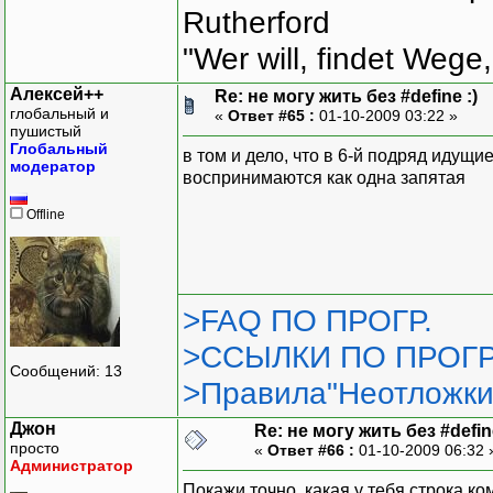
Rutherford
"Wer will, findet Wege,
Алексей++
Re: не могу жить без #define :)
глобальный и
«
Ответ #65 :
01-10-2009 03:22 »
пушистый
Глобальный
в том и дело, что в 6-й подряд идущ
модератор
воспринимаются как одна запятая
Offline
>FAQ ПО ПРОГР.
>ССЫЛКИ ПО ПРОГР
Сообщений: 13
>Правила"Неотложки
Джон
Re: не могу жить без #define
просто
«
Ответ #66 :
01-10-2009 06:32
Администратор
Покажи точно, какая у тебя строка ко