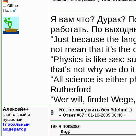
Offline
Пол:
Я вам что? Дурак? П
работать. По выходн
"Just because the lan
not mean that it’s the 
"Physics is like sex: s
that's not why we do i
"All science is either 
Rutherford
"Wer will, findet Wege,
Алексей++
Re: не могу жить без #define :)
глобальный и
«
Ответ #67 :
01-10-2009 06:40 »
пушистый
Глобальный
так я показал
модератор
Код: