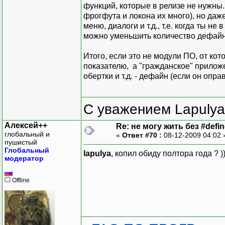
функций, которые в релизе не нужны.
фрогфута и локона их много), но даж
меню, диалоги и т.д., т.е. когда ты не
можно уменьшить количество дефайн
Итого, если это не модули ПО, от ко
показателю, а "гражданское" приложен
обертки и т.д. - дефайн (если он опра
С уважением Lapulya
Алексей++
Re: не могу жить без #define
глобальный и
«
Ответ #70 :
08-12-2009 04:02
пушистый
Глобальный
lapulya
, копил обиду полтора года ?
модератор
Offline