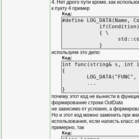
4. Нет дрого пути кроме, как использ
к пукту 4 пример
Код:
#define LOG_DATA(Name, C
if(Condition)
{ \
std::cout << Name 
}
используем это дело:
Код:
int func(string& s, int 
{
LOG_DATA("FUNC", dump
...
}
почему этот код не вынести в функци
формирование строки OutData
не зависимо от условия, а формиров
Но и этот код можно заменить при же
использования, если написть класс 
примерно, так
Код: