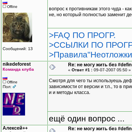
Offline
вопрос к противникам этого чуда - к
не, но который полностью заменит д
>FAQ ПО ПРОГР.
>ССЫЛКИ ПО ПРОГР
Сообщений: 13
>Правила"Неотложки
nikedeforest
Re: не могу жить без #define
Команда клуба
«
Ответ #1 :
09-07-2007 05:50 »
Смотря для чего ты используешь деф
Offline
зависимости от версии и т.п., то в п
Пол:
и и методы класса.
ещё один вопрос ...
Алексей++
Re: не могу жить без #define