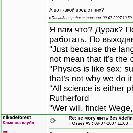
А вот какой вред от них?
«
Последнее редактирование: 09-07-2007 10:59
Я вам что? Дурак? П
работать. По выходн
"Just because the lan
not mean that it’s the 
"Physics is like sex: s
that's not why we do i
"All science is either 
Rutherford
"Wer will, findet Wege,
nikedeforest
Re: не могу жить без #define
Команда клуба
«
Ответ #9 :
09-07-2007 11:03 »