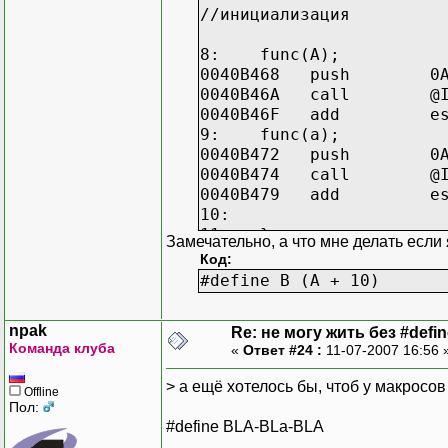
//инициализация
8: func(A);
0040B468 push 0A
0040B46A call @ILT+
0040B46F add es
9: func(a);
0040B472 push 0A
0040B474 call @ILT+
0040B479 add es
10:
11: }
Замечательно, а что мне делать если 
Код:
#define B (A + 10)
npak
Re: не могу жить без #define
Команда клуба
«
Ответ #24 :
11-07-2007 16:56 
> а ещё хотелось бы, чтоб у макросо
Offline
Пол:
#define BLA-BLa-BLA