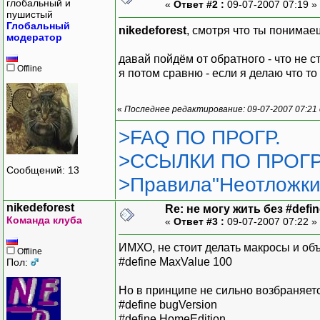
глобальный и
«
Ответ #2 :
09-07-2007 07:19 »
пушистый
Глобальный
nikedeforest
, смотря что ты понимае
модератор
давай пойдём от обратного - что не 
Offline
я потом сравню - если я делаю что то
«
Последнее редактирование: 09-07-2007 07:21
>FAQ ПО ПРОГР.
>ССЫЛКИ ПО ПРОГР
Сообщений: 13
>Правила"Неотложки
nikedeforest
Re: не могу жить без #define
Команда клуба
«
Ответ #3 :
09-07-2007 07:22 »
ИМХО, не стоит делать макросы и объя
Offline
#define MaxValue 100
Пол:
Но в принципе не сильно возбраняетс
#define bugVersion
#define HomeEdition