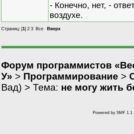
- Конечно, нет, - отв
воздухе.
Страниц: [
1
]
2
3
Все
Вверх
Форум программистов «Ве
У»
>
Программирование
>
Вад
) > Тема:
не могу жить бе
Powered by SMF 1.1.