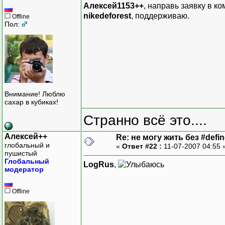
Алексей1153++
, направь заявку в к
nikedeforest
, поддерживаю.
Offline
Пол:
Внимание! Люблю
сахар в кубиках!
Странно всё это....
Алексей++
Re: не могу жить без #define
глобальный и
«
Ответ #22 :
11-07-2007 04:55 
пушистый
Глобальный
LogRus
,
модератор
Offline