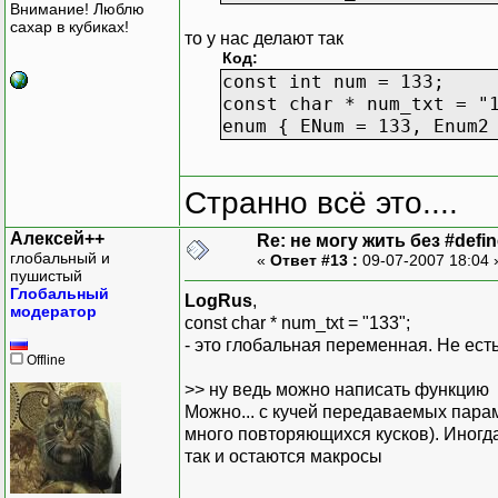
Внимание! Люблю
сахар в кубиках!
то у нас делают так
Код:
const int num = 133;
const char * num_txt = "
enum { ENum = 133, Enum2
Странно всё это....
Алексей++
Re: не могу жить без #define
глобальный и
«
Ответ #13 :
09-07-2007 18:04
пушистый
Глобальный
LogRus
,
модератор
const char * num_txt = "133";
- это глобальная переменная. Не есть
Offline
>> ну ведь можно написать функцию
Можно... с кучей передаваемых пара
много повторяющихся кусков). Иногда
так и остаются макросы