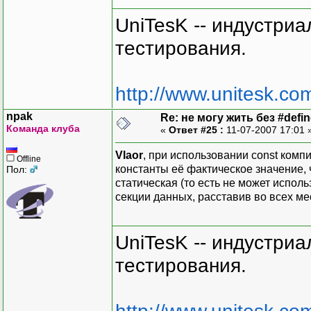
UniTesK -- индустри
тестирования.
http://www.unitesk.com
npak
Re: не могу жить без #define
Команда клуба
«
Ответ #25 :
11-07-2007 17:01 
Vlaor
, при использовании const комп
Offline
константы её фактическое значение, 
Пол:
статическая (то есть не может испол
секции данных, расставив во всех м
UniTesK -- индустри
тестирования.