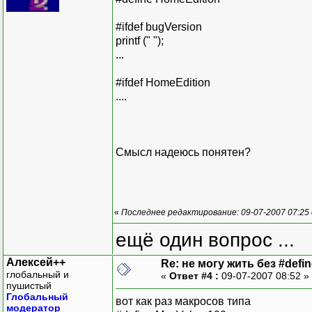
#ifdef bugVersion
printf (" ");
...
#ifdef HomeEdition
....
Смысл надеюсь понятен?
«
Последнее редактирование: 09-07-2007 07:25 о
ещё один вопрос ...
Алексей++
Re: не могу жить без #define
глобальный и
«
Ответ #4 :
09-07-2007 08:52 »
пушистый
Глобальный
вот как раз макросов типа
модератор