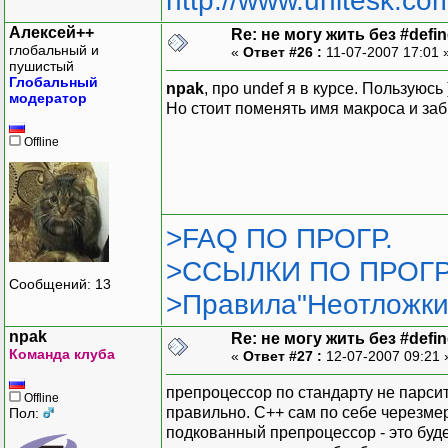
http://www.unitesk.com
Алексей++
Re: не могу жить без #define
глобальный и
«
Ответ #26 :
11-07-2007 17:01 
пушистый
Глобальный
npak
, про undef я в курсе. Пользуюсь 
модератор
Но стоит поменять имя макроса и заб
Offline
>FAQ ПО ПРОГР.
>ССЫЛКИ ПО ПРОГР
Сообщений: 13
>Правила"Неотложки
npak
Re: не могу жить без #define
Команда клуба
«
Ответ #27 :
12-07-2007 09:21
препроцессор по стандарту не парсит
Offline
правильно. С++ сам по себе черезме
Пол:
подкованный препроцессор - это буде