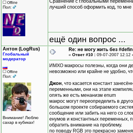
Сравнение с глобальными переменным
Offline
лучший способ оформить код, то мне 
Пол:
ещё один вопрос ...
Антон (LogRus)
Re: не могу жить без #define
Глобальный
«
Ответ #10 :
09-07-2007 12:12
модератор
ИМХО макросы полезны, когда они дей
невозможно или крайне не удобно, ч
Offline
Пол:
Джон
, что касается констант занес
переменными, они на этапе компиляц
опять же есть менанизм enum
макрос могут переопределить в друг
большом проекте собираемого систем
сообщение или забить на него со слов
Внимание! Люблю
енумов и константных переменных, п
сахар в кубиках!
обратить внимание на проблему.
по поводу RGB это прекрасно заменя