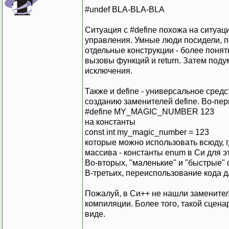
#undef BLA-BLA-BLA
Ситуация с #define похожа на ситуац
управления. Умные люди посидели, п
отдельные конструкции - более понят
вызовы функций и return. Затем поду
исключения.
Также и define - универсальное сред
созданию заменителей define. Во-пе
#define MY_MAGIC_NUMBER 123
на константы
const int my_magic_number = 123
которые можно использовать всюду, 
массива - константы enum в Си для э
Во-вторых, "маленькие" и "быстрые"
В-третьих, переиспользование кода 
Пожалуй, в Си++ не нашли заменител
компиляции. Более того, такой сцен
виде.