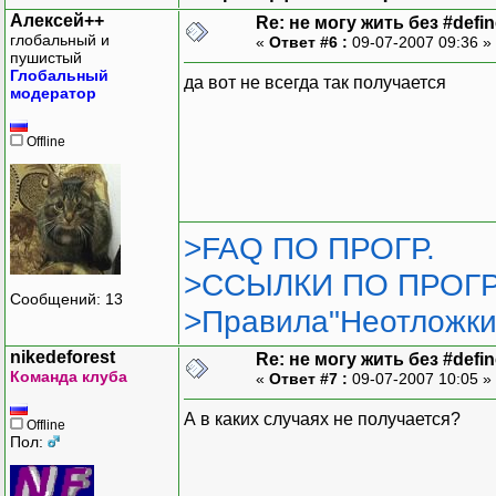
Алексей++
Re: не могу жить без #define
глобальный и
«
Ответ #6 :
09-07-2007 09:36 »
пушистый
Глобальный
да вот не всегда так получается
модератор
Offline
>FAQ ПО ПРОГР.
>ССЫЛКИ ПО ПРОГР
Сообщений: 13
>Правила"Неотложки
nikedeforest
Re: не могу жить без #define
Команда клуба
«
Ответ #7 :
09-07-2007 10:05 »
А в каких случаях не получается?
Offline
Пол: