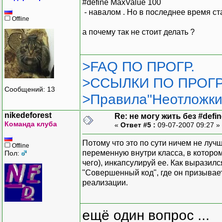
#define MaxValue 100
- навалом . Но в последнее время с
Offline
а почему так не стоит делать ?
>FAQ ПО ПРОГР.
>ССЫЛКИ ПО ПРОГР
Сообщений: 13
>Правила"Неотложки
nikedeforest
Re: не могу жить без #define
Команда клуба
«
Ответ #5 :
09-07-2007 09:27 »
Потому что это по сути ничем не лу
Offline
переменную внутри класса, в которо
Пол:
чего), инкапсулируй ее. Как выразилс
"Совершенный код", где он призывае
реализации.
ещё один вопрос ...