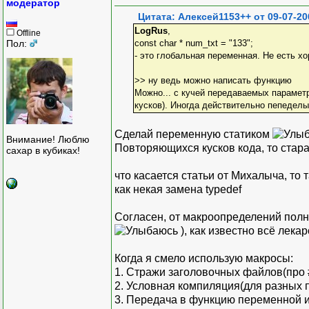
модератор
Цитата: Алексей1153++ от 09-07-20
LogRus
,
Offline
Пол:
const char * num_txt = "133";
- это глобальная переменная. Не есть хо
>> ну ведь можно написать функцию
Можно... с кучей передаваемых парамет
кусков). Иногда действительно пепеделы
Сделай переменную статиком
Внимание! Люблю
Повторяющихся кусков кода, то стар
сахар в кубиках!
что касается статьи от Михалыча, т
как некая замена typedef
Согласен, от макроопределений полн
), как известно всё лекар
Когда я смело использую макросы:
1. Стражи заголовочных файлов(про
2. Условная компиляция(для разных 
3. Передача в функцию переменной 