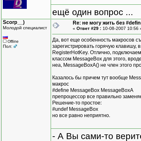
ещё один вопрос ...
Scorp__)
Re: не могу жить без #define
Молодой специалист
«
Ответ #29 :
10-08-2007 10:56
Да, вот еще особенность макросов с
Offline
зарегистрировать горячую клавишу, 
Пол:
RegisterHotKey. Отлично, подключаем
классом MessageBox для этого, вроде
неа, MessageBoxA() не член этого про
Казалось бы причем тут вообще Messa
макрос
#define MessageBox MessageBoxA
препроцессор все правильно заменяет
Решение-то простое:
#undef MessageBox
но все равно неприятно.
- А Вы сами-то вери