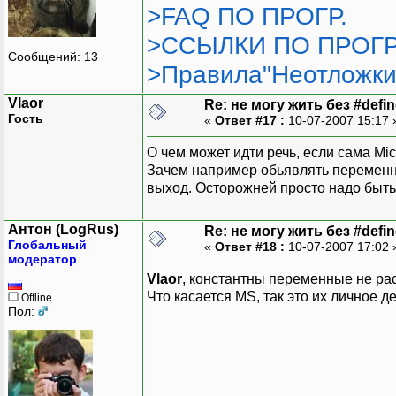
>FAQ ПО ПРОГР.
>ССЫЛКИ ПО ПРОГР
Сообщений: 13
>Правила"Неотложки
Vlaor
Re: не могу жить без #define
Гость
«
Ответ #17 :
10-07-2007 15:17
О чем может идти речь, если сама Mic
Зачем например обьявлять переменную
выход. Осторожней просто надо быть.
Антон (LogRus)
Re: не могу жить без #define
Глобальный
«
Ответ #18 :
10-07-2007 17:02
модератор
Vlaor
, константны переменные не рас
Что касается MS, так это их личное де
Offline
Пол: