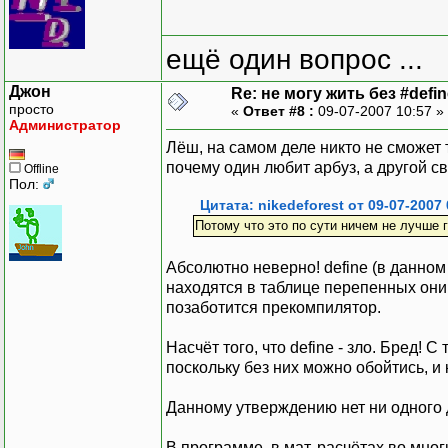
ещё один вопрос ...
Джон
Re: не могу жить без #define
просто
«
Ответ #8 :
09-07-2007 10:57 »
Администратор
Лёш, на самом деле никто не сможет 
почему один любит арбуз, а другой с
Offline
Пол:
Цитата: nikedeforest от 09-07-2007 
Потому что это по сути ничем не лучше
Абсолютно неверно! define (в данном
находятся в таблице перепенных они
позаботится прекомпилятор.
Насчёт того, что define - зло. Бред!
поскольку без них можно обойтись, и
Данному утверждению нет ни одного д
В программе, в мат. расчётах во мног