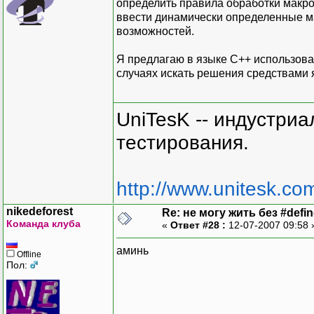
определить правила обработки макро
ввести динамически определенные ма
возможностей.
Я предлагаю в языке С++ использова
случаях искать решения средствами 
UniTesK -- индустри
тестирования.
http://www.unitesk.com
nikedeforest
Re: не могу жить без #define
Команда клуба
«
Ответ #28 :
12-07-2007 09:58
аминь
Offline
Пол: