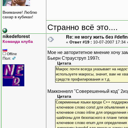
Внимание! Люблю
сахар в кубиках!
Странно всё это....
nikedeforest
Re: не могу жить без #define
Команда клуба
«
Ответ #19 :
10-07-2007 17:34
Мое не авторитетное мнение хочу з
Offline
Бьерн Страуструп 1997г.
Пол:
Цитата
Макрос почти всегда указывает на недос
используете макросы, значит, вам не хв
средств профилирования и т.д.
Макконнелл "Соверешенный код" 2изд
Цитата
Современные языки вроде С++ поддержи
-ключевое слово const для объявления к
-ключевое слово inline для определения
-шаблоны для безопасного в плане типов 
-ключевое слово enum для определения 
-директиву typedef для простых замен од