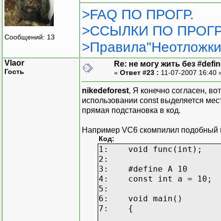
>FAQ ПО ПРОГР.
>ССЫЛКИ ПО ПРОГР
Сообщений: 13
>Правила"Неотложки
Vlaor
Re: не могу жить без #define
Гость
«
Ответ #23 :
11-07-2007 16:40 
nikedeforest
, Я конечно согласен, в
использовании const выделяется место
прямая подстановка в код.
Например VC6 скомпилил подобный 
Код:
1: void func(int);
2:
3: #define A 10
4: const int a = 10;
5:
6: void main()
7: {