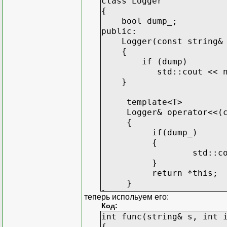
class Logger
{
bool dump_;
public:
Logger(const string& n
{
if (dump)
std::cout << name
}
template<T>
Logger& operator<<(c
{
if(dump_)
{
std::cout <
}
return *this;
}
}
теперь испольуем его:
Код:
int func(string& s, int 
{