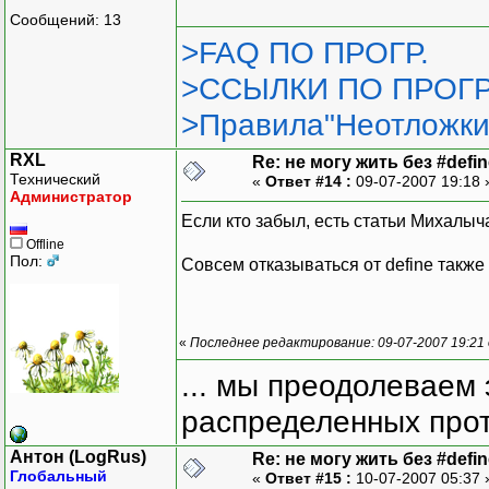
Сообщений: 13
>FAQ ПО ПРОГР.
>ССЫЛКИ ПО ПРОГР
>Правила"Неотложки
RXL
Re: не могу жить без #define
Технический
«
Ответ #14 :
09-07-2007 19:18
Администратор
Если кто забыл, есть статьи Михалыча
Offline
Пол:
Совсем отказываться от define также 
«
Последнее редактирование: 09-07-2007 19:21
... мы преодолеваем 
распределенных прот
Антон (LogRus)
Re: не могу жить без #define
Глобальный
«
Ответ #15 :
10-07-2007 05:37