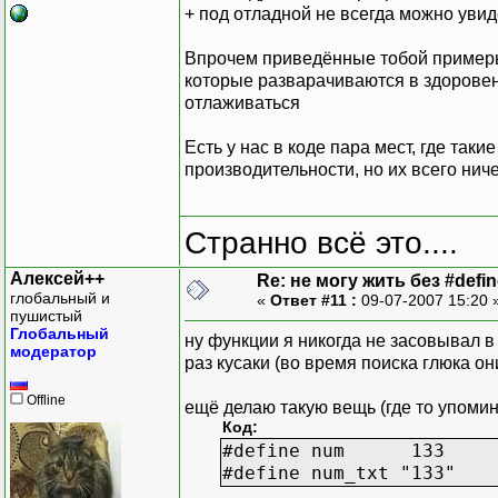
+ под отладной не всегда можно увид
Впрочем приведённые тобой примеры
которые разварачиваются в здоровенн
отлаживаться
Есть у нас в коде пара мест, где т
производительности, но их всего ниче
Странно всё это....
Алексей++
Re: не могу жить без #define
глобальный и
«
Ответ #11 :
09-07-2007 15:20 
пушистый
Глобальный
ну функции я никогда не засовывал 
модератор
раз кусаки (во время поиска глюка о
Offline
ещё делаю такую вещь (где то упомин
Код:
#define num 133
#define num_txt "133"