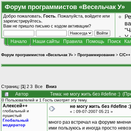
Форум программистов «Весельчак У»
Добро пожаловать,
Гость
. Пожалуйста,
войдите
или
Ре
зарегистрируйтесь
.
ва
Вам не пришло
письмо с кодом активации?
"Ч
У 
Начало
Наши сайты
Правила
Помощь
Поиск
Ка
от
зн
Форум программистов «Весельчак У»
>
Программирование
>
C/C++
Страниц: [
1
]
2
3
Все
Вниз
Автор
Тема: не могу жить без #define :) (П
0 Пользователей и 1 Гость смотрят эту тему.
Алексей++
не могу жить без #define :)
глобальный и
«
:
09-07-2007 05:21 »
пушистый
Глобальный
много раз встречал на форуме мнение
модератор
ими пользуюсь и иногда просто невоз