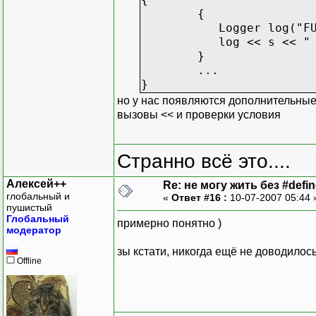
{
Logger log("FUNC"
log << s << " " << 
}
...
}
но у нас появляются дополнительные
вызовы << и проверки условия
Странно всё это....
Алексей++
Re: не могу жить без #define
глобальный и
«
Ответ #16 :
10-07-2007 05:44
пушистый
Глобальный
примерно понятно )
модератор
зы кстати, никогда ещё не доводилось
Offline