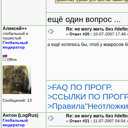
ещё один вопрос ...
Алексей++
Re: не могу жить без #define
глобальный и
«
Ответ #20 :
10-07-2007 17:48
пушистый
Глобальный
а ещё хотелось бы, чтоб у макросов 
модератор
Offline
>FAQ ПО ПРОГР.
>ССЫЛКИ ПО ПРОГР
Сообщений: 13
>Правила"Неотложки
Антон (LogRus)
Re: не могу жить без #define
Глобальный
«
Ответ #21 :
11-07-2007 04:54 
модератор