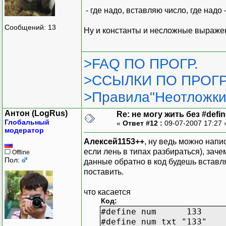
- где надо, вставляю число, где надо
Сообщений: 13
Ну и константы и несложные выраж
>FAQ ПО ПРОГР.
>ССЫЛКИ ПО ПРОГР
>Правила"Неотложки
Антон (LogRus)
Re: не могу жить без #define
Глобальный
«
Ответ #12 :
09-07-2007 17:27
модератор
Алексей1153++
, ну ведь можно нап
если лень в типах разбираться), зач
Offline
Пол:
данные обратно в код будешь вставля
поставить.
что касается
Код:
#define num 133
#define num_txt "133"