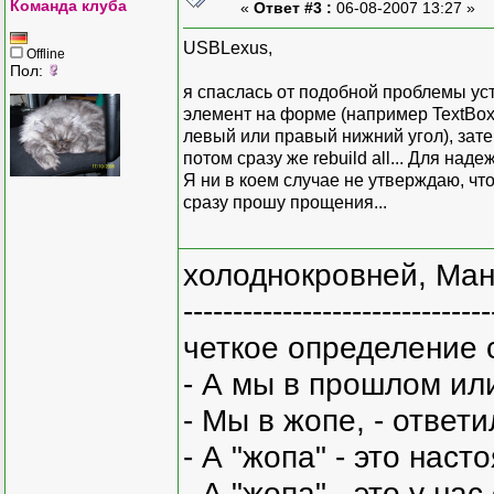
Команда клуба
«
Ответ #3 :
06-08-2007 13:27 »
USBLexus,
Offline
Пол:
я спаслась от подобной проблемы уст
элемент на форме (например TextBox
левый или правый нижний угол), зате
потом сразу же rebuild all... Для над
Я ни в коем случае не утверждаю, что 
сразу прошу прощения...
холоднокровней, Ман
-------------------------------
четкое определение 
- А мы в прошлом ил
- Мы в жопе, - ответи
- А "жопа" - это нас
- А "жопа" - это у на