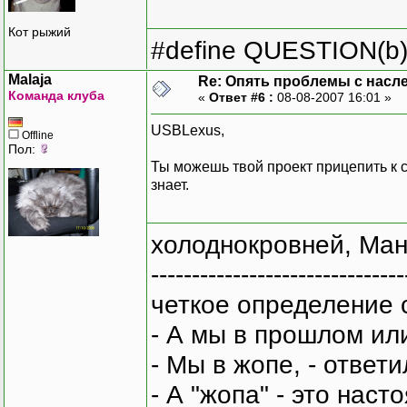
Кот рыжий
#define QUESTION(b) (
Malaja
Re: Опять проблемы с насл
Команда клуба
«
Ответ #6 :
08-08-2007 16:01 »
USBLexus,
Offline
Пол:
Ты можешь твой проект прицепить к 
знает.
холоднокровней, Ман
-------------------------------
четкое определение 
- А мы в прошлом ил
- Мы в жопе, - ответи
- А "жопа" - это нас