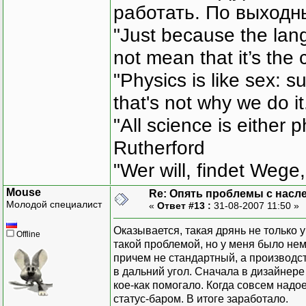
работать. По выходн
"Just because the lan
not mean that it’s the 
"Physics is like sex: s
that's not why we do i
"All science is either 
Rutherford
"Wer will, findet Wege,
Mouse
Re: Опять проблемы с насл
Молодой специалист
«
Ответ #13 :
31-08-2007 11:50 »
Оказывается, такая дрянь не только 
Offline
такой проблемой, но у меня было немн
причем не стандартный, а производства
в дальний угол. Сначала в дизайнер
кое-как помогало. Когда совсем надо
статус-баром. В итоге заработало.