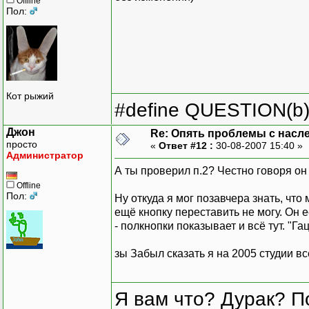
Offline
Пол:
Кот рыжий
#define QUESTION(b) (
Джон
Re: Опять проблемы с насл
просто
«
Ответ #12 :
30-08-2007 15:40 »
Администратор
А ты проверил п.2? Честно говоря он 
Offline
Пол:
Ну откуда я мог позавчера знать, что
ещё кнопку переставить не могу. Он е
- полкнопки показывает и всё тут. "Га
зы Забыл сказать я на 2005 студии вс
Я вам что? Дурак? П