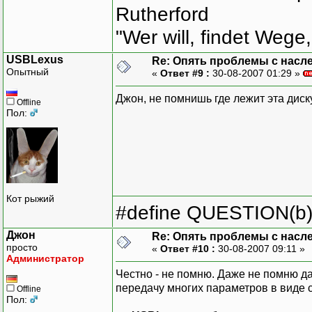
Rutherford
"Wer will, findet Wege,
USBLexus
Re: Опять проблемы с насл
Опытный
«
Ответ #9 :
30-08-2007 01:29 »
Джон, не помнишь где лежит эта диск
Offline
Пол:
Кот рыжий
#define QUESTION(b) (
Джон
Re: Опять проблемы с насл
просто
«
Ответ #10 :
30-08-2007 09:11 »
Администратор
Честно - не помню. Даже не помню да
передачу многих параметров в виде 
Offline
Пол: