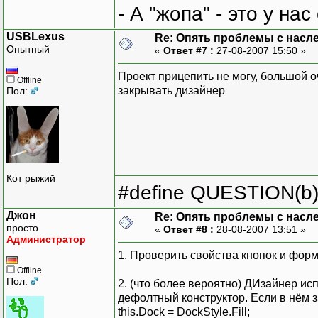
- А "жопа" - это у на
USBLexus
Re: Опять проблемы с насл
Опытный
«
Ответ #7 :
27-08-2007 15:50 »
Проект прицепить не могу, большой о
Offline
закрывать дизайнер
Пол:
Кот рыжий
#define QUESTION(b) (
Джон
Re: Опять проблемы с насл
просто
«
Ответ #8 :
28-08-2007 13:51 »
Администратор
1. Проверить свойства кнопок и фор
Offline
Пол:
2. (что более вероятно) ДИзайнер ис
дефолтный конструктор. Если в нём 
this.Dock = DockStyle.Fill;