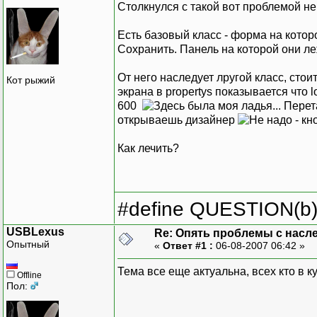
Столкнулся с такой вот проблемой не
Есть базовый класс - форма на которо
Сохранить. Панель на которой они леж
От него наследует лругой класс, стои
Кот рыжий
экрана в propertys показывается что 
600
Перета
открываешь дизайнер
- кн
Как лечить?
#define QUESTION(b) (
USBLexus
Re: Опять проблемы с насл
Опытный
«
Ответ #1 :
06-08-2007 06:42 »
Тема все еще актуальна, всех кто в 
Offline
Пол: