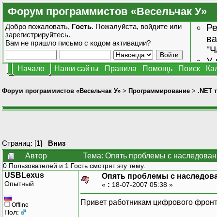
Форум программистов «Весельчак У»
Добро пожаловать,
Гость
. Пожалуйста,
войдите
или
Ре
зарегистрируйтесь
.
ва
Вам не пришло
письмо с кодом активации?
"Ч
У 
Начало
Наши сайты
Правила
Помощь
Поиск
Ка
от
зн
Форум программистов «Весельчак У»
>
Программирование
>
.NET 
Страниц: [
1
]
Вниз
Автор
Тема: Опять проблемы с наследован
0 Пользователей и 1 Гость смотрят эту тему.
USBLexus
Опять проблемы с наследов
Опытный
«
:
18-07-2007 05:38 »
Привет работникам цифрового фронт
Offline
Пол: