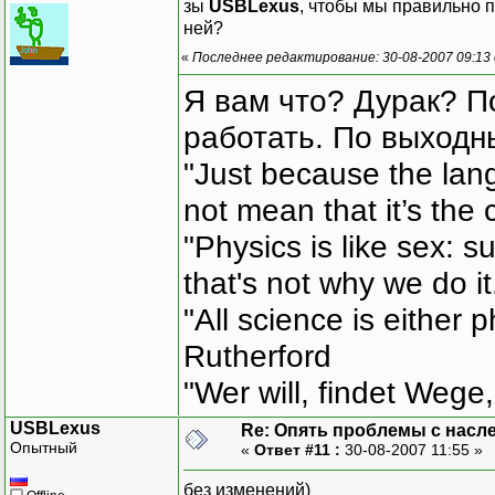
зы
USBLexus
, чтобы мы правильно п
ней?
«
Последнее редактирование: 30-08-2007 09:13
Я вам что? Дурак? П
работать. По выходн
"Just because the lan
not mean that it’s the 
"Physics is like sex: s
that's not why we do i
"All science is either 
Rutherford
"Wer will, findet Wege,
USBLexus
Re: Опять проблемы с насл
Опытный
«
Ответ #11 :
30-08-2007 11:55 »
без изменений)