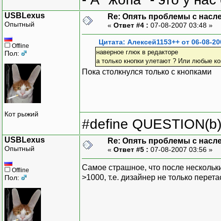
USBLexus
Re: Опять проблемы с насл
Опытный
«
Ответ #4 :
07-08-2007 03:48 »
Цитата: Алексей1153++ от 06-08-20
Offline
наверное глюк в редакторе
Пол:
а только кнопки улетают ? Или любые к
Пока столкнулся только с кнопками
Кот рыжий
#define QUESTION(b) (
USBLexus
Re: Опять проблемы с насл
Опытный
«
Ответ #5 :
07-08-2007 03:56 »
Самое страшное, что после нескольких
Offline
>1000, т.е. дизайнер не только перет
Пол: