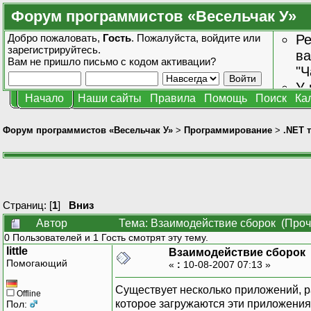
Форум программистов «Весельчак У»
Добро пожаловать,
Гость
. Пожалуйста,
войдите
или
Ре
зарегистрируйтесь
.
ва
Вам не пришло
письмо с кодом активации?
"Ч
У 
Начало
Наши сайты
Правила
Помощь
Поиск
Ка
от
зн
Форум программистов «Весельчак У»
>
Программирование
>
.NET 
Страниц: [
1
]
Вниз
Автор
Тема: Взаимодействие сборок (Проч
0 Пользователей и 1 Гость смотрят эту тему.
little
Взаимодействие сборок
Помогающий
«
:
10-08-2007 07:13 »
Существует несколько приложений, р
Offline
которое загружаются эти приложения
Пол: