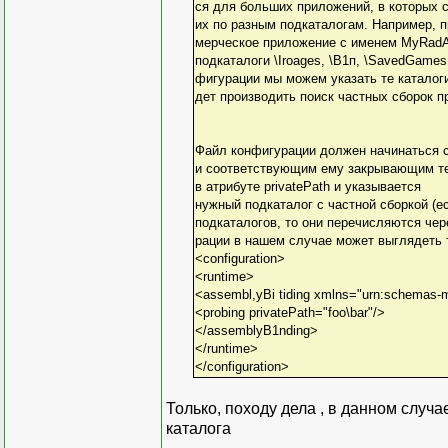
ся для больших приложений, в которых 
их по разным подкаталогам. Например, 
мерческое приложение с именем MyRadApp
подкаталоги \Iroages, \В1п, \SavedGames
фигурации мы можем указать те каталоги
дет производить поиск частных сборок п
Файл конфигурации должен начинаться с 
и соответствующим ему закрывающим тего
в атрибуте privatePath и указывается
нужный подкаталог с частной сборкой (е
подкаталогов, то они перечисляются чере
рации в нашем случае может выглядеть 
<configuration>
<runtime>
<assembl,yBi tiding xmlns="urn:schemas-m
<probing privatePath="foo\bar"/>
</assemblyB1nding>
</runtime>
</configuration>
Только, походу дела , в данном случ
каталога