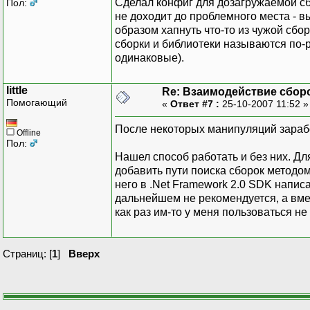
Сделал конфиг для дозагружаемой сбо
Пол:
не доходит до проблемного места - в
образом хапнуть что-то из чужой сбо
сборки и библиотеки называются по-р
одинаковые).
little
Re: Взаимодействие сбор
Помогающий
«
Ответ #7 :
25-10-2007 11:52 
После некоторых манипуляций зараб
Offline
Пол:
Нашел способ работать и без них. Дл
добавить пути поиска сборок методом
него в .Net Framework 2.0 SDK напис
дальнейшем не рекомендуется, а вме
как раз им-то у меня пользоваться н
Страниц: [
1
]
Вверх