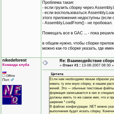
Проблема такая:
- если грузить сборку через Assembly
- если воспользоваться Assembly.Load
этого приложения недоступны (если о
- Assembly.LoadFrom() - не пробовал.
Помещать все в GAC ... - пока решили
в общем нужно, чтобы сборки прилож
можно как-то сборке указать, где им
nikedeforest
Re: Взаимодействие сбор
Команда клуба
«
Ответ #1 :
13-08-2007 08:30 
Цитата
Offline
Если нам необходимо явным образом ука
Пол:
кивать ту или иную сборку, в нашем ра
жений. Это — обычные текстовые файлы
формация записывается в них в специал
должны иметь то же самое имя, что и при
ширение *.config.
В файлах конфигурации .NET можно указ
выполнения будет искать сборку. Конечн