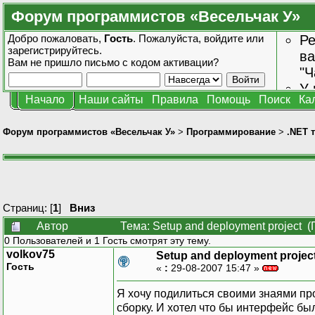
Форум программистов «Весельчак У»
Добро пожаловать,
Гость
. Пожалуйста,
войдите
или
Ре
зарегистрируйтесь
.
ва
Вам не пришло
письмо с кодом активации?
"Ч
У 
Начало
Наши сайты
Правила
Помощь
Поиск
Ка
от
зн
Форум программистов «Весельчак У»
>
Программирование
>
.NET 
Страниц: [
1
]
Вниз
Автор
Тема: Setup and deployment project 
0 Пользователей и 1 Гость смотрят эту тему.
volkov75
Setup and deployment projec
Гость
«
:
29-08-2007 15:47 »
Я хочу подилиться своими знаями про 
сборку. И хотел что бы интерфейс бы