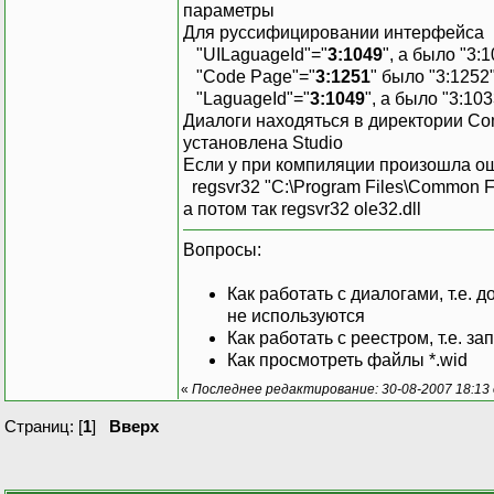
параметры
Для руссифицировании интерфейса
"UILaguageId"="
3:1049
", а было "3:
"Code Page"="
3:1251
" было "3:1252
"LaguageId"="
3:1049
", а было "3:1
Диалоги находяться в директории Co
установлена Studio
Если у при компиляции произошла 
regsvr32 "C:\Program Files\Common Fi
а потом так regsvr32 ole32.dll
Вопросы:
Как работать с диалогами, т.е.
не используются
Как работать с реестром, т.е. з
Как просмотреть файлы *.wid
«
Последнее редактирование: 30-08-2007 18:13 
Страниц: [
1
]
Вверх