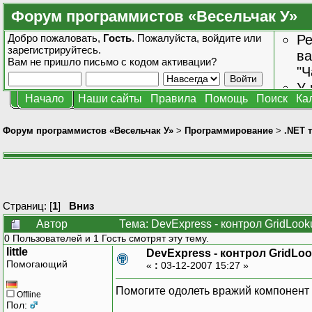
Форум программистов «Весельчак У»
Добро пожаловать,
Гость
. Пожалуйста,
войдите
или
Ре
зарегистрируйтесь
.
ва
Вам не пришло
письмо с кодом активации?
"Ч
У 
Начало
Наши сайты
Правила
Помощь
Поиск
Ка
от
зн
Форум программистов «Весельчак У»
>
Программирование
>
.NET 
Страниц: [
1
]
Вниз
Автор
Тема: DevExpress - контрол GridLook
0 Пользователей и 1 Гость смотрят эту тему.
little
DevExpress - контрол GridLoo
Помогающий
«
:
03-12-2007 15:27 »
Помогите одолеть вражий компонент G
Offline
Пол: