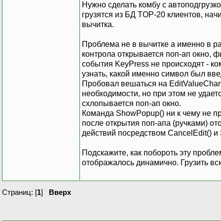
Нужно сделать комбу с автоподгрузкой
грузятся из БД TOP-20 клиентов, нач
вычитка.
Проблема не в вычитке а именно в ра
контрола открывается поп-ап окно, 
события KeyPress не происходят - ко
узнать, какой именно символ был вве
Пробовал вешаться на EditValueChan
необходимости, но при этом не удает
схлопывается поп-ап окно.
Команда ShowPopup() ни к чему не пр
после открытия поп-апа (ручками) о
действий посредством CancelEdit() и
Подскажите, как побороть эту проблем
отображалось динамично. Грузить всю
Страниц: [
1
]
Вверх