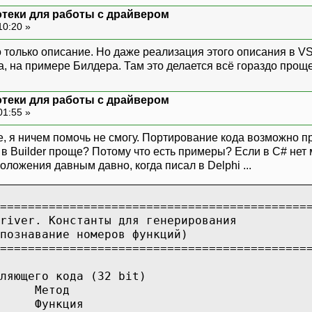
отеки для работы с драйвером
10:20 »
о только описание. Но даже реализация этого описания в V
а, на примере Билдера. Там это делается всё гораздо проще.
отеки для работы с драйвером
01:55 »
ine, я ничем помочь не смогу. Портирование кода возможно п
 в Builder проще? Потому что есть примеры? Если в С# нет 
положения давным давно, когда писал в Delphi ...
============================================
river. Константы для генерирования
познавание номеров функций)
============================================
ляющего кода (32 bit)
Метод
Функция