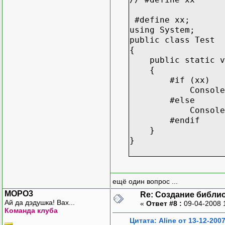
fWrite: boo
end;
#define xx;
const
using System;
//номер функции пол
public class Test
SKMD_IO_VERSION_IN
{
public static vo
//номер функции пол
{
SKMD_IO_SEGMENT: S
#if (xx)
Console.Write
//номер функции пол
#else
SKMD_IO_INTERRUPT:
Console.WriteL
#endif
//номер функции пре
}
// адреса в физичес
}
SKMD_IO_PHYSICAL: 
//номер функции пол
SKMD_IO_CPU_INFO: 
ещё один вопрос ...
//номер функции по
MOPO3
Re: Создание библи
SKMD_IO_PDE_ARRAY:
Ай да дэдушка! Вах...
«
Ответ #8 :
09-04-2008 
Команда клуба
//номер функции по
Цитата: Aline от 13-12-2007