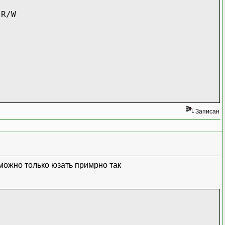
 R/W
Записан
=====
=====
 можно только юзать примрно так