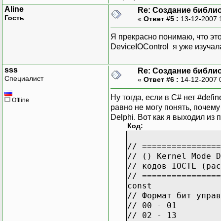
Aline
Re: Создание библи
Гость
«
Ответ #5 :
13-12-2007 
Я прекрасно понимаю, что эт
DeviceIOControl я уже изучал
sss
Re: Создание библи
Специалист
«
Ответ #6 :
14-12-2007 
Ну тогда, если в С# нет #def
Offline
равно не могу понять, почему
Delphi. Вот как я выходил из 
Код:
// ================
// () Kernel Mode D
// кодов IOCTL (рас
// ================
const
// Формат бит управ
// 00 - 01
// 02 - 13