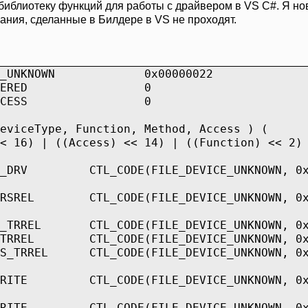
библиотеку функций для работы с драйвером в VS C#. Я нов
ания, сделанные в Билдере в VS не проходят.
EVICE_UNKNOWN 0x00000022
HOD_BUFFERED 0
E_ANY_ACCESS 0
E( DeviceType, Function, Method, Ac
6) | ((Access) << 14) | ((Function) << 2) 
CK_DRV CTL_CODE(FILE_DEVICE_UNKNOWN, 0x80
D_RSREL CTL_CODE(FILE_DEVICE_UNKNOWN, 0x80
TE_TRREL CTL_CODE(FILE_DEVICE_UNKNOWN, 0x80
D_TRREL CTL_CODE(FILE_DEVICE_UNKNOWN, 0x80
ES_TRREL CTL_CODE(FILE_DEVICE_UNKNOWN, 0x8
_WRITE CTL_CODE(FILE_DEVICE_UNKNOWN, 0x80
_WRITE CTL_CODE(FILE_DEVICE_UNKNOWN, 0x80