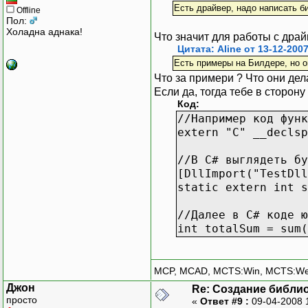
SKMD_IO_PAGE_ENTRY
Есть драйвер, надо написать б
Offline
Пол:
Холадна аднака!
//номер функции чт
Что значит для работы с драй
SKMD_IO_MEMORY_DAT
Цитата: Aline от 13-12-2007
Есть примеры на Билдере, но о
//номер функции чт
Что за примери ? Что они дел
//возвращает false
Если да, тогда тебе в сторону 
SKMD_IO_MEMORY_BLO
Код:
//Например код функ
//номер функции чт
extern "C" __declsp
SKMD_IO_HANDLE_INF
//В C# выглядеть бу
//номер функции по
[DllImport("TestDll
SKMD_IO_PTE_ENTRY:
static extern int s
// Установить запис
//Далее в C# коде ю
SKMD_IO_PTE_ENTRY_
int totalSum = sum(
MCP, MCAD, MCTS:Win, MCTS:W
Джон
Re: Создание библи
просто
«
Ответ #9 :
09-04-2008 