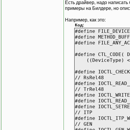
Есть драйвер, надо написать 
примеры на Билдере, но опис
Например, как это:
Код:
#define FILE_D
#define MET
#define FIL
#define CTL_COD
((DeviceType) << 1
#define IOCTL_CHE
// RsRel48
#define IOCTL_REA
// TrRel48
#define IOCTL_WRI
#define IOCTL_REA
#define IOCTL_SETR
// ITP
#define IOCTL_ITP
// GEN
#define IOCTL_GEN