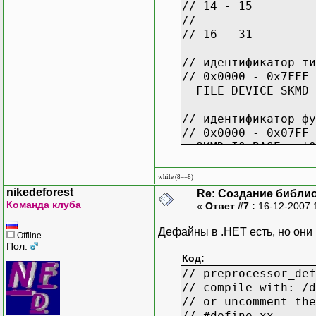
// 14 - 15
//
// 16 - 31
// идентификатор ти
// 0x0000 - 0x7FFF 
FILE_DEVICE_SKMD 
// идентификатор фу
// 0x0000 - 0x07FF 
SKMD_IO_BASE = $0
while (8==8)
// ================
nikedeforest
Re: Создание библи
// () Kernel Mode D
Команда клуба
«
Ответ #7 :
16-12-2007 
// ================
type
Дефайны в .НЕТ есть, но они
Offline
SKMD_IO_FUNCTION
Пол:
case byte of
Код:
// preprocessor_def
0:( A: array [0
// compile with: /d
1:( Numb: byt
// or uncomment the
fRead: bool
// #define xx