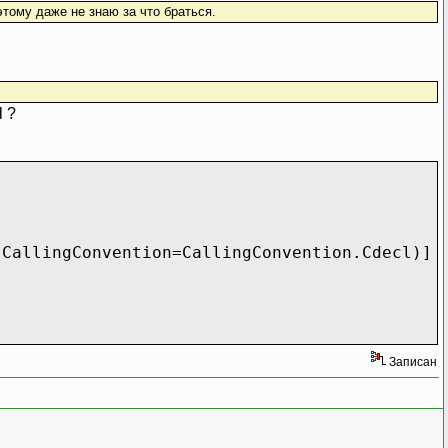
тому даже не знаю за что браться.
l ?
оступен
,CallingConvention=CallingConvention.Cdecl)]
Записан