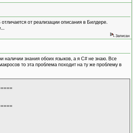
S отличается от реализации описания в Билдере.
..
Записан
ри наличии знания обоих языков, а я C# не знаю. Все
макросов то эта проблема походит на ту же проблему в
=====
=====