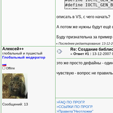
#define IOCTL_GEN
// IP
#define IOCTL_IP_
описать в VS, с чего начать?
А потом же нужны будут ещё ф
Буду признательна за пример
«
Последнее редактирование: 13-12-2
Алексей++
Re: Создание библи
глобальный и пушистый
«
Ответ #1 :
13-12-2007 
Глобальный модератор
это же просто дефайны - один
Offline
чувствую - вопрос не правиль
>FAQ ПО ПРОГР.
Сообщений: 13
>ССЫЛКИ ПО ПРОГР.
>Правила"Неотложки"