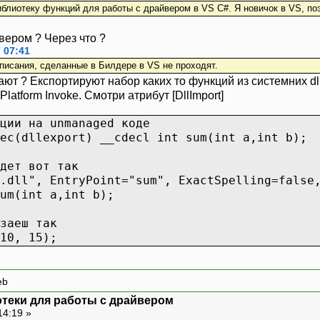
: SKMD_IO_FUNCTION = (A:(7, 1, 0));
иблиотеку функций для работы с драйвером в VS C#. Я новичок в VS, поэ
ения блока памяти
вером ? Через что ?
A: SKMD_IO_FUNCTION = (A:(8, 1, 0));
 07:41
писания, сделанные в Билдере в VS не проходят.
ения блока памяти
ают ? Експортируют набор каких то функций из системних dl
 в случае если хотя бы один байт в блоке нед
Platform Invoke. Смотри атрибут [DllImport]
CK: SKMD_IO_FUNCTION = (A:(9, 1, 0));
ции на unmanaged коде
ения информации объекта по его хэндлу
ec(dllexport) __cdecl int sum(int a,int b);
O: SKMD_IO_FUNCTION = (A:(10, 1, 0));
дет вот так
лучения PTE
.dll", EntryPoint="sum", ExactSpelling=false
 SKMD_IO_FUNCTION = (A:(98, 1, 0));
um(int a,int b);
ь в PTE
заеш так
SET: SKMD_IO_FUNCTION = (A:(97, 1, 0));
10, 15);
eb
отеки для работы с драйвером
14:19 »