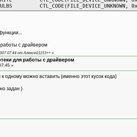
_BULBS CTL_CODE(FILE_DEVICE_UNKNOWN, 0x80
WRITE CTL_CODE(FILE_DEVICE_UNKNOWN, 0x801
ункции...
 работы с драйвером
007 07:44 от Алексей1153++
»
отеки для работы с драйвером
07:45 »
 к одному можно вставить (именно этот кусок кода)
но задан )