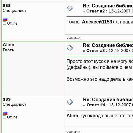
sss
Re: Создание библи
Специалист
«
Ответ #2 :
13-12-2007 
Точно
Алексей1153++
, прав
Offline
while (8==8)
Aline
Re: Создание библи
Гость
«
Ответ #3 :
13-12-2007 
Просто этот кусок я не могу в
(дефайны), вы поймете о чем
Возможно это надо делать как-
sss
Re: Создание библи
Специалист
«
Ответ #4 :
13-12-2007 
Aline
, кусок кода выше это т
Offline
while (8==8)