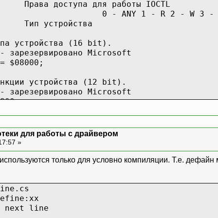
Права доступа для работы IOCTL
0 - ANY 1 - R 2 - W 3 -
Тип устройства
па устройства (16 bit).
- зарезервировано Microsoft
= $08000;
нкции устройства (12 bit).
- зарезервировано Microsoft
800;
============================================
отеки для работы с драйвером
river. Номера функций
17:57 »
============================================
 используются только для условно компиляции. Т.е. дефайн
 = record
ine.cs
..2] of byte);
efine:xx
e;
 next line
ean;