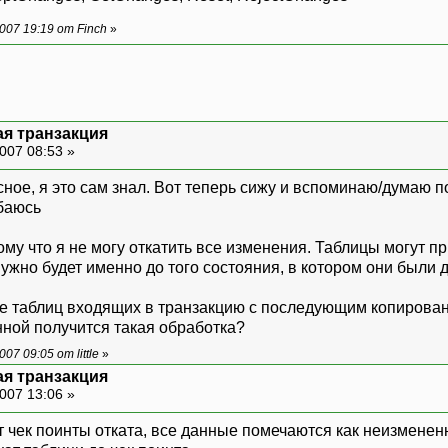
07 19:19 от Finch
»
ая транзакция
007 08:53 »
ресное, я это сам знал. Вот теперь сижу и вспоминаю/думаю 
му что я не могу откатить все изменения. Таблицы могут п
нужно будет именно до того состояния, в котором они были 
е таблиц входящих в транзакцию с последующим копирование
ной получится такая обработка?
7 09:05 от little
»
ая транзакция
007 13:06 »
т чек поинты отката, все данные помечаются как неизменен