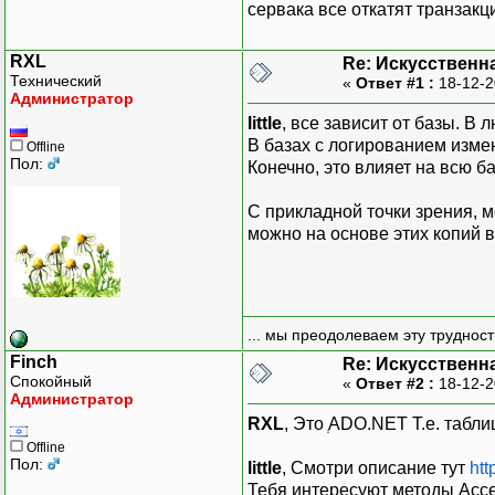
сервака все откатят транзакц
RXL
Re: Искусственн
Технический
«
Ответ #1 :
18-12-2
Администратор
little
, все зависит от базы. В
В базах с логированием изме
Offline
Пол:
Конечно, это влияет на всю б
С прикладной точки зрения, 
можно на основе этих копий 
... мы преодолеваем эту труднос
Finch
Re: Искусственн
Спокойный
«
Ответ #2 :
18-12-2
Администратор
RXL
, Это ְADO.NET Т.е. табл
Offline
Пол:
little
, Смотри описание тут
htt
Тебя интересуют методы Acce