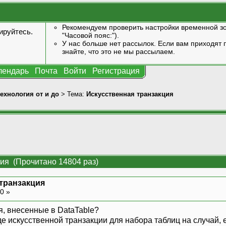
Рекомендуем проверить настройки временной зо
ируйтесь
.
"Часовой пояс:").
У нас больше нет рассылок. Если вам приходят п
знайте, что это не мы рассылаем.
лендарь
Почта
Войти
Регистрация
технология от и до
> Тема:
Искусственная транзакция
ия (Прочитано 14804 раз)
транзакция
50 »
я, внесенные в DataTable?
де искусственной транзакции для набора таблиц на случай,