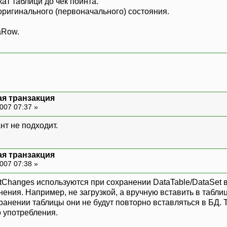
кат таблици до чек поинта.
оригинального (первоначального) состояния.
aRow.
ая транзакция
007 07:37 »
ант не подходит.
ая транзакция
007 07:38 »
ctChanges используются при сохранении DataTable/DataSet 
ния. Например, не загрузкой, а вручную вставить в таблиц
ранении таблицы они не будут повторно вставляться в БД. Т
о употребления.