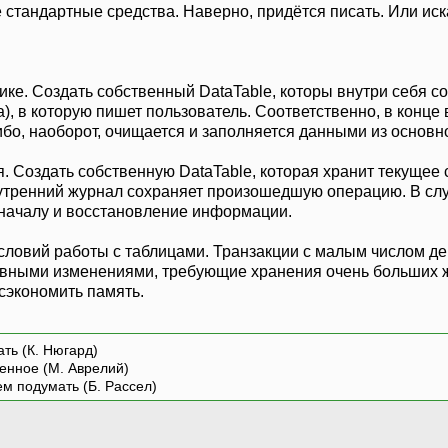
 стандартные средства. Наверно, придётся писать. Или иск
фике. Создать собственный DataTable, которы внутри себя с
), в которую пишет пользователь. Соответственно, в конце
ибо, наоборот, очищается и заполняется данными из основно
 Создать собственную DataTable, которая хранит текущее 
утренний журнал сохраняет произошедшую операцию. В случа
 началу и восстановление информации.
словий работы с таблицами. Транзакции с малым числом дей
ивными изменениями, требующие хранения очень больших ж
 сэкономить память.
ть (К. Нюгард)
енное (М. Аврелий)
ем подумать (Б. Рассел)