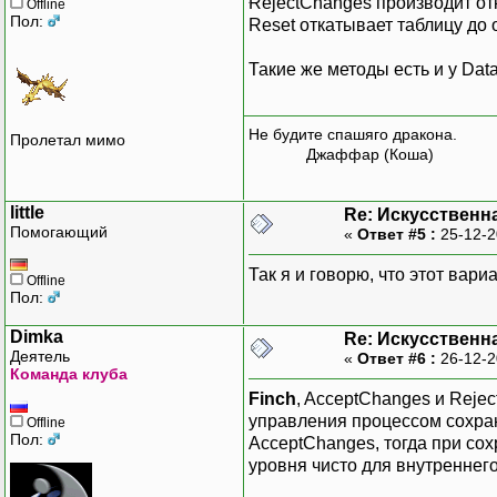
ּRejectChanges производит от
Offline
Пол:
Reset откатывает таблицу до 
Такие же методы есть и у Dat
Не будите спашяго дракона.
Пролетал мимо
Джаффар (Коша)
little
Re: Искусственн
Помогающий
«
Ответ #5 :
25-12-2
Так я и говорю, что этот вари
Offline
Пол:
Dimka
Re: Искусственн
Деятель
«
Ответ #6 :
26-12-2
Команда клуба
Finch
, AcceptChanges и Reje
управления процессом сохране
Offline
Пол:
AcceptChanges, тогда при сох
уровня чисто для внутреннег