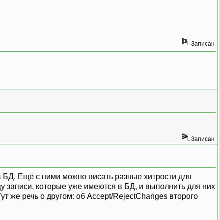
Записан
Записан
в БД. Ещё с ними можно писать разные хитрости для
у записи, которые уже имеются в БД, и выполнить для них
ут же речь о другом: об Accept/RejectChanges второго