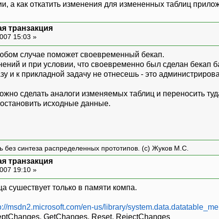
ии, а как откатить изменения для измененных таблиц прило
ая транзакция
007 15:03 »
 любом случае поможет своевременный бекап.
нений и при условии, что своевременно был сделан бекап 
азу и к прикладной задачу не отнесешь - это администриров
можно сделать аналоги изменяемых таблиц и переносить туд
востановить исходные данные.
ть без синтеза распределенных прототипов. (с) Жуков М.С.
ая транзакция
007 19:10 »
ица сушествует только в памяти компа.
p://msdn2.microsoft.com/en-us/library/system.data.datatable_
ptChanges, GetChanges, Reset, RejectChanges