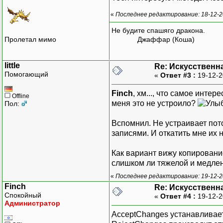
«
Последнее редактирование: 18-12-20
Не будите спашяго дракона.
Пролетал мимо
Джаффар (Коша)
little
Re: Искусственн
Помогающий
«
Ответ #3 :
19-12-2
Finch
, хм..., что самое инте
Offline
меня это не устроило?
Пол:
Вспомнил. Не устраивает пото
записями. И откатить мне их 
Как вариант вижу копировани
слишком ли тяжелой и медлен
«
Последнее редактирование: 19-12-200
Finch
Re: Искусственн
Спокойный
«
Ответ #4 :
19-12-2
Администратор
ְAcceptChanges устанавливае