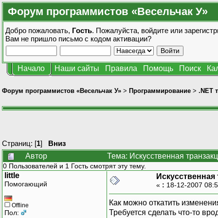
Форум программистов «Весельчак У»
Добро пожаловать,
Гость
. Пожалуйста,
войдите
или
зарегистр
Вам не пришло
письмо с кодом активации?
Начало
Наши сайты
Правила
Помощь
Поиск
Ка
Форум программистов «Весельчак У»
>
Программирование
>
.NET 
Страниц: [
1
]
Вниз
Автор
Тема: Искусственная транзакц
0 Пользователей и 1 Гость смотрят эту тему.
little
Искусственная 
Помогающий
«
:
18-12-2007 08:
Как можно откатить изменени
Offline
Требуется сделать что-то вро
Пол: