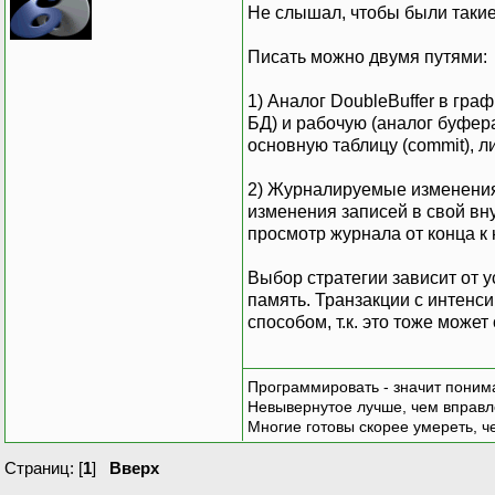
Не слышал, чтобы были такие
Писать можно двумя путями:
1) Аналог DoubleBuffer в гра
БД) и рабочую (аналог буфера
основную таблицу (commit), л
2) Журналируемые изменения.
изменения записей в свой вн
просмотр журнала от конца к
Выбор стратегии зависит от у
память. Транзакции с интенс
способом, т.к. это тоже может
Программировать - значит понима
Невывернутое лучше, чем вправл
Многие готовы скорее умереть, ч
Страниц: [
1
]
Вверх