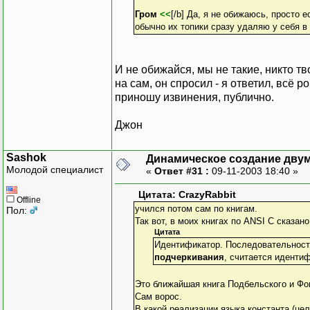
Гром
<<
[/b] Да, я не обижаюсь, просто 
обычно их топики сразу удаляю у себя в
И не обижайся, мы не такие, никто т
на сам, он спросил - я ответил, всё р
приношу извинения, публично.
Джон
Sashok
Динамическое создание дву
Молодой специалист
«
Ответ #31 :
09-11-2003 18:40 »
Цитата: CrazyRabbit
Offline
учился потом сам по книгам.
Пол:
Так вот, в моих книгах по ANSI C сказано
Цитата
Идентификатор. Последовательност
подчеркивания
, считается иденти
Это ближайшая книга Подбельского и Ф
Сам ворос.
В какой реализации языка константа (це