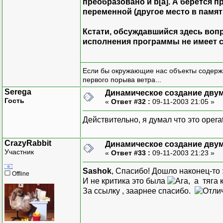
преобразовано и
b[a]
. А берется 
переменной (другое место в памяти
Кстати, обсуждавшийся здесь вопр
исполнения программы не имеет 
Если бы окружающие нас объекты содержа
первого порыва ветра...
Serega
Динамическое создание дву
Гость
«
Ответ #32 :
09-11-2003 21:05 »
Действительно, я думал что это oper
CrazyRabbit
Динамическое создание дву
Участник
«
Ответ #33 :
09-11-2003 21:23 »
Sashok
, Спасибо! Дошло наконец-то :
Offline
И не критика это была
, а тяга 
За ссылку , заарнее спасибо.