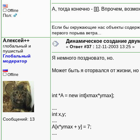
А, тогда конечно - [][]. Впрочем, возм
Offline
Пол:
Если бы окружающие нас объекты содержа
первого порыва ветра...
Алексей++
Динамическое создание дву
глобальный и
«
Ответ #37 :
12-11-2003 13:25 »
пушистый
Глобальный
Я немного поздновато, но.
модератор
Может быть я оторвался от жизни, но
Offline
int *A = new int[xmax*ymax];
....
int x,y;
Сообщений: 13
....
A[x*ymax + y] = 7;
....