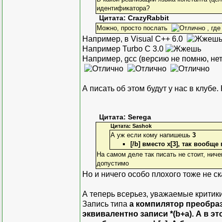
идентификатора?
Цитата: CrazyRabbit
Можно, просто послать
, где
Например, в Visual C++ 6.0
Например Turbo C 3.0
Например, gcc (версию не помню, нет
А писать об этом будут у нас в клубе
Цитата: Serega
Цитата: Sashok
А уж если кому напишешь
3
[/b] вместо
x[3]
, так вообще 
На самом деле так писать не стоит, ниче
допустимо
Но и ничего особо плохого тоже не с
А теперь всерьез, уважаемые критики
Запись типа
a
компилятор преобраз
эквивалентно записи
*(b+а)
. А в э