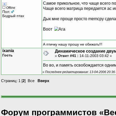
Самое прикольное, что чаще всего по 
Offline
Чаще всего матрица передается ас ис, 
Пол:
Бодрый птах
Дык мне проще просто memcpy сделат
Воот
А птичку нашу прошу не обижать!!!
ixania
Динамическое создание дву
Гость
«
Ответ #41 :
14-11-2003 03:42 »
Во во, и память освобождается одним
«
Последнее редактирование: 13-04-2006 20:36
Страниц:
1
[
2
]
Все
Вверх
Форум программистов «Ве