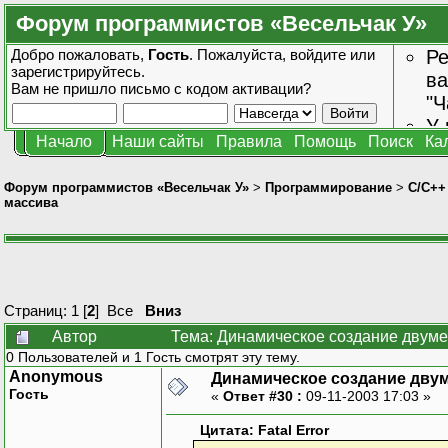
Форум программистов «Весельчак У»
Добро пожаловать,
Гость
. Пожалуйста,
войдите
или
Ре
зарегистрируйтесь
.
ва
Вам не пришло
письмо с кодом активации?
"Ч
У 
Начало
Наши сайты
Правила
Помощь
Поиск
Ка
от
зн
Форум программистов «Весельчак У»
>
Программирование
>
C/C++
массива
Страниц:
1
[
2
]
Все
Вниз
Автор
Тема: Динамическое создание двуме
0 Пользователей и 1 Гость смотрят эту тему.
Anonymous
Динамическое создание дву
Гость
«
Ответ #30 :
09-11-2003 17:03 »
Цитата: Fatal Error