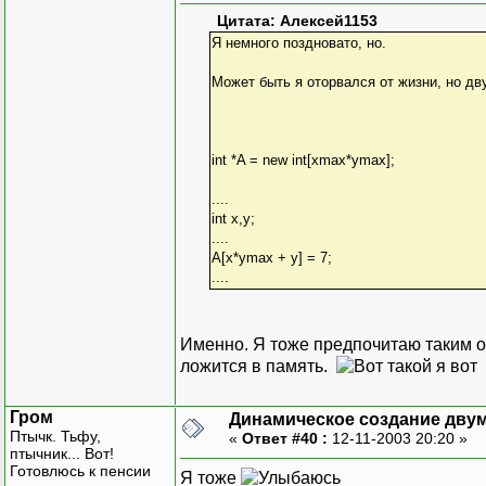
Цитата: Алексей1153
Я немного поздновато, но.
Может быть я оторвался от жизни, но дв
int *A = new int[xmax*ymax];
....
int x,y;
....
A[x*ymax + y] = 7;
....
Именно. Я тоже предпочитаю таким об
ложится в память.
Гром
Динамическое создание дву
Птычк. Тьфу,
«
Ответ #40 :
12-11-2003 20:20 »
птычник... Вот!
Готовлюсь к пенсии
Я тоже