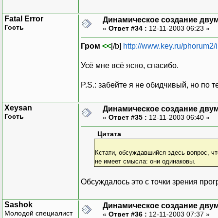
Fatal Error
Динамическое создание дву
Гость
«
Ответ #34 :
12-11-2003 06:23 »
Гром
<<
[/b]
http://www.key.ru/phorum2/
Усё мне всё ясно, спасибо.
P.S.: забейте я не обидчивый, но по 
Xeysan
Динамическое создание дву
Гость
«
Ответ #35 :
12-11-2003 06:40 »
Цитата
Кстати, обсуждавшийся здесь вопрос, что
не имеет смысла: они одинаковы.
Обсуждалось это с точки зрения пр
Sashok
Динамическое создание дву
Молодой специалист
«
Ответ #36 :
12-11-2003 07:37 »