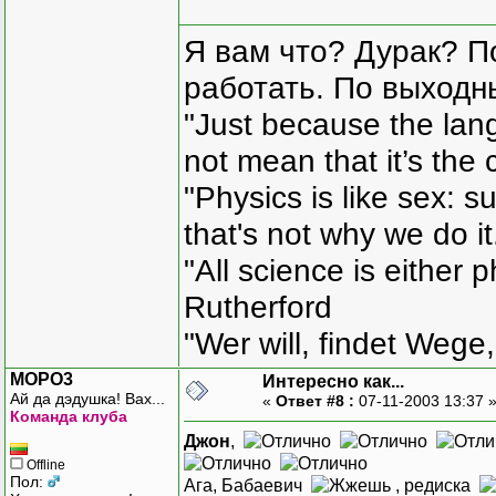
Я вам что? Дурак? П
работать. По выходн
"Just because the lan
not mean that it’s the 
"Physics is like sex: s
that's not why we do i
"All science is either 
Rutherford
"Wer will, findet Wege,
MOPO3
Интересно как...
Ай да дэдушка! Вах...
«
Ответ #8 :
07-11-2003 13:37 
Команда клуба
Джон
,
Offline
Пол:
Ага, Бабаевич
, редиска