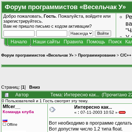
Форум программистов «Весельчак У»
Добро пожаловать,
Гость
. Пожалуйста,
войдите
или
Ре
зарегистрируйтесь
.
ва
Вам не пришло
письмо с кодом активации?
"Ч
У 
Начало
Наши сайты
Правила
Помощь
Поиск
Ка
от
зн
Форум программистов «Весельчак У»
>
Программирование
>
C/C++
Страниц: [
1
]
Вниз
Автор
Тема: Интересно как... (Прочитано 2
0 Пользователей и 1 Гость смотрят эту тему.
Mfcer__
Интересно как...
Команда клуба
«
:
07-11-2003 10:52 »
Вот необходимо в программе сделат
Offline
Вот допустим число 1.2 типа float.