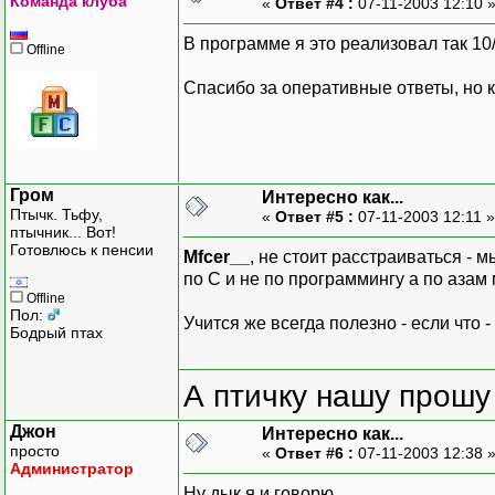
Команда клуба
«
Ответ #4 :
07-11-2003 12:10 
В программе я это реализовал так 10
Offline
Спасибо за оперативные ответы, но 
Гром
Интересно как...
Птычк. Тьфу,
«
Ответ #5 :
07-11-2003 12:11 
птычник... Вот!
Готовлюсь к пенсии
Mfcer__
, не стоит расстраиваться - 
по С и не по программингу а по азам
Offline
Пол:
Учится же всегда полезно - если что 
Бодрый птах
А птичку нашу прошу 
Джон
Интересно как...
просто
«
Ответ #6 :
07-11-2003 12:38 
Администратор
Ну дык я и говорю.