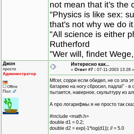
not mean that it’s the 
"Physics is like sex: s
that's not why we do i
"All science is either 
Rutherford
"Wer will, findet Wege,
Джон
Интересно как...
просто
«
Ответ #7 :
07-11-2003 13:28 
Администратор
Mfcer, сорри если обидел, не со зла 
батарею на ногу сбросил, падла!" - в 
Offline
Пол:
пытается, наверное, скульптуру из ал
А про логарифмы я не просто так сказ
#include <math.h>
double d1 = 0.2;
double d2 = exp(-1*log(d1)); // = 5.0