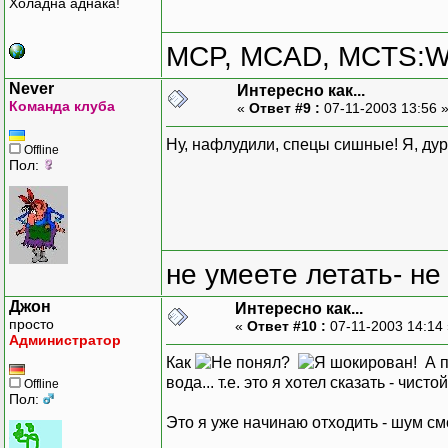
Холадна аднака!
MCP, MCAD, MCTS:W
Never
Интересно как...
Команда клуба
«
Ответ #9 :
07-11-2003 13:56 
Ну, нафлудили, спецы сишные! Я, дура
Offline
Пол:
не умеете летать- не
Джон
Интересно как...
просто
«
Ответ #10 :
07-11-2003 14:14
Администратор
Как
?
А п
вода... т.е. это я хотел сказать - чи
Offline
Пол:
Это я уже начинаю отходить - шум с