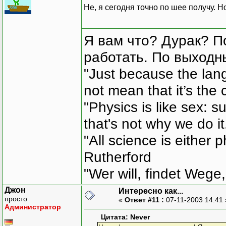
Не, я сегодня точно по шее получу. Н
Я вам что? Дурак? П
работать. По выходн
"Just because the lan
not mean that it’s the 
"Physics is like sex: s
that's not why we do i
"All science is either 
Rutherford
"Wer will, findet Wege,
Джон
Интересно как...
просто
«
Ответ #11 :
07-11-2003 14:41
Администратор
Цитата: Never