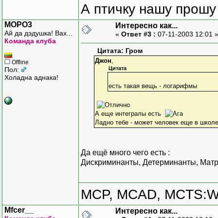
А птичку нашу прошу 
MOPO3
Интересно как...
Ай да дэдушка! Вах...
«
Ответ #3 :
07-11-2003 12:01 
Команда клуба
Цитата: Гром
Джон
,
Offline
Цитата
Пол:
Холадна аднака!
есть такая вещь - логарифмы
А еще интегралы есть
Ладно тебе - может человек еще в школ
Да ещё много чего есть :
Дискриминанты, Детерминанты, Матри
MCP, MCAD, MCTS:W
Mfcer__
Интересно как...