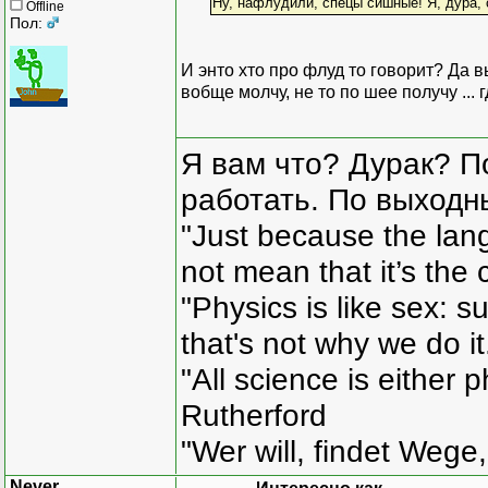
Ну, нафлудили, спецы сишные! Я, дура, 
Offline
Пол:
И энто хто про флуд то говорит? Да в
вобще молчу, не то по шее получу ... 
Я вам что? Дурак? П
работать. По выходн
"Just because the lan
not mean that it’s the 
"Physics is like sex: s
that's not why we do i
"All science is either 
Rutherford
"Wer will, findet Wege,
Never