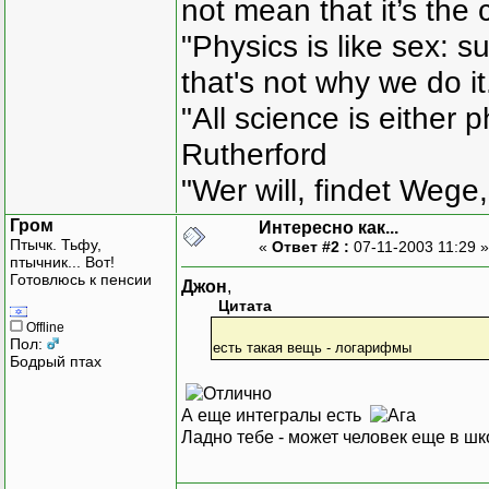
not mean that it’s the 
"Physics is like sex: s
that's not why we do i
"All science is either 
Rutherford
"Wer will, findet Wege,
Гром
Интересно как...
Птычк. Тьфу,
«
Ответ #2 :
07-11-2003 11:29 
птычник... Вот!
Готовлюсь к пенсии
Джон
,
Цитата
Offline
Пол:
есть такая вещь - логарифмы
Бодрый птах
А еще интегралы есть
Ладно тебе - может человек еще в ш