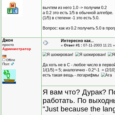
вычтем из него 1.0 -> получим 0.2
а 0.2 это есть 1/5 в обычной алгебре.
(1/5) в степени -1 это есть 5.0.
Вопрос: как из 0.2 получить 5.0 в п
Джон
Интересно как...
просто
«
Ответ #1 :
07-11-2003 11:21 
Администратор
Offline
Пол:
Да хоть не в С - любое число в перво
1/(1/5) = 5; аналогично - 0.2^-1 = (2/1
есть такая вещь - логарифмы
Я вам что? Дурак? П
работать. По выходн
"Just because the lan