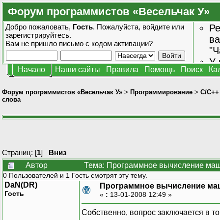
Форум программистов «Весельчак У»
Добро пожаловать,
Гость
. Пожалуйста,
войдите
или
Ре
зарегистрируйтесь
.
ва
Вам не пришло
письмо с кодом активации?
"Ч
У 
Начало
Наши сайты
Правила
Помощь
Поиск
Ка
от
зн
Форум программистов «Весельчак У»
>
Программирование
>
C/C++
слова
Страниц: [
1
]
Вниз
Автор
Тема: Программное вычисление маш
0 Пользователей и 1 Гость смотрят эту тему.
DaN(DR)
Программное вычисление ма
Гость
«
:
13-01-2008 12:49 »
Собственно, вопрос заключается в то