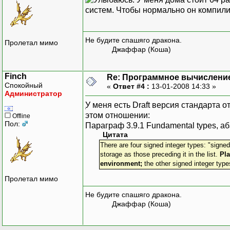
систем. Чтобы нормально он компили
Не будите спашяго дракона.
Пролетал мимо
Джаффар (Коша)
Finch
Re: Программное вычислени
Спокойный
«
Ответ #4 :
13-01-2008 14:33 »
Администратор
ָУ меня есть Draft версия стандарта о
этом отношении:
Offline
Пол:
Параграф 3.9.1 Fundamental types, аб
Цитата
There are four signed integer types: "signed c
storage as those preceding it in the list.
Pl
environment;
the other signed integer type
Пролетал мимо
Не будите спашяго дракона.
Джаффар (Коша)