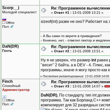
Scorp__)
Re: Программное вычислени
Молодой специалист
«
Ответ #1 :
13-01-2008 13:21 »
sizeof(int) разве не оно? Работает н
Offline
Пол:
- А Вы сами-то верите в привидения?
- Конечно, нет, - ответил лектор и медлен
DaN(DR)
Re: Программное вычислени
Гость
«
Ответ #2 :
13-01-2008 13:51 »
Ну я не уверен, что размер
int
равен 
"весит" 2 байта, а в DEV - 4. Плюс, 
программы, иначе я могу просто как к
«
Последнее редактирование: 13-01-2008 14:09
Finch
Re: Программное вычислени
Спокойный
«
Ответ #3 :
13-01-2008 14:07 »
Администратор
DaN(DR)
, По стандарту, тип int дол
программа. Так как Борланд С++ комп
Offline
Пол:
компилирует для 32 разрядных систем
. У меня дома стоит 64 р