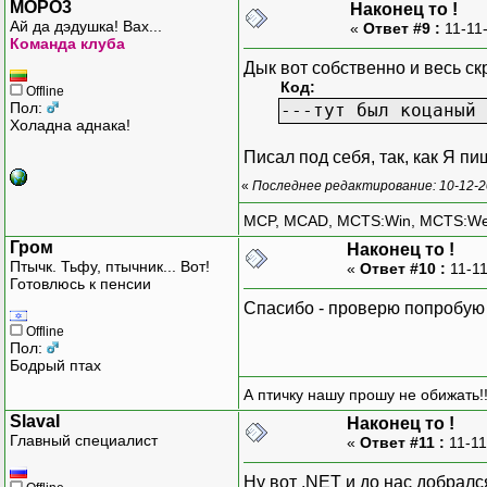
MOPO3
Наконец то !
Ай да дэдушка! Вах...
«
Ответ #9 :
11-11
Команда клуба
Дык вот собственно и весь скр
Код:
Offline
Пол:
---тут был коцаный 
Холадна аднака!
Писал под себя, так, как Я пи
«
Последнее редактирование: 10-12-2
MCP, MCAD, MCTS:Win, MCTS:W
Гром
Наконец то !
Птычк. Тьфу, птычник... Вот!
«
Ответ #10 :
11-11
Готовлюсь к пенсии
Спасибо - проверю попробую 
Offline
Пол:
Бодрый птах
А птичку нашу прошу не обижать!!
SlavaI
Наконец то !
Главный специалист
«
Ответ #11 :
11-11
Ну вот .NET и до нас добралс