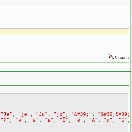
Записан
,
"Je"
,
"je"
,
"Ja"
,
"ja"
,
"&#39;"
,
"&#39;&#39;
,
"Я"
,
"я"
,
"ь"
,
"ъ"
,
"Ё"
,
"ё"
,
"А"
,
"а"
,
"Б"