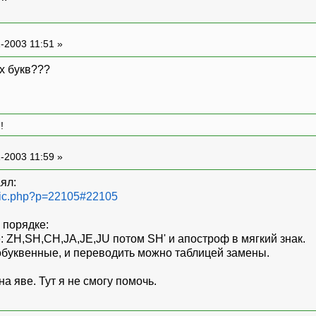
-2003 11:51 »
их букв???
!
-2003 11:59 »
ял:
opic.php?p=22105#22105
 порядке:
: ZH,SH,CH,JA,JE,JU потом SH' и апостроф в мягкий знак.
нобуквенные, и переводить можно таблицей замены.
а яве. Тут я не смогу помочь.