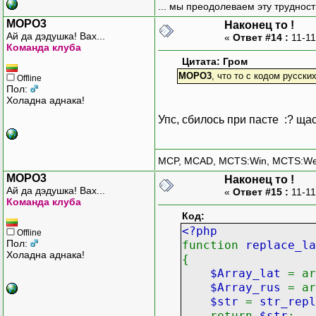
... мы преодолеваем эту труднос
MOPO3
Наконец то !
Ай да дэдушка! Вах...
«
Ответ #14 :
11-11
Команда клуба
Цитата: Гром
MOPO3
, что то с кодом русски
Offline
Пол:
Холадна аднака!
Упс, сбилось при пасте :? щ
MCP, MCAD, MCTS:Win, MCTS:W
MOPO3
Наконец то !
Ай да дэдушка! Вах...
«
Ответ #15 :
11-11
Команда клуба
Код:
<?php
Offline
Пол:
function
replace_l
Холадна аднака!
{
$Array_lat
= a
$Array_rus
= a
$str
=
str_repl
return
$str
;