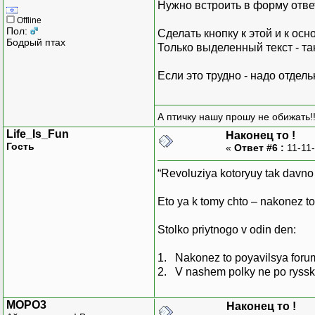
Нужно встроить в форму отве
Offline
Пол:
Сделать кнопку к этой и к ос
Бодрый птах
Только выделенный текст - так
Если это трудно - надо отдел
А птичку нашу прошу не обижать!!
Life_Is_Fun
Наконец то !
Гость
«
Ответ #6 :
11-11-
“Revoluziya kotoryuy tak davno
Eto ya k tomy chto – nakonez to
Stolko priytnogo v odin den:
1. Nakonez to poyavilsya forum
2. V nashem polky ne po rysski
MOPO3
Наконец то !