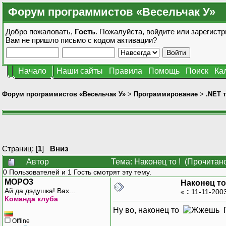
Форум программистов «Весельчак У»
Добро пожаловать,
Гость
. Пожалуйста,
войдите
или
зарегистр
Вам не пришло
письмо с кодом активации?
Начало
Наши сайты
Правила
Помощь
Поиск
Ка
Форум программистов «Весельчак У»
>
Программирование
>
.NET 
Страниц: [
1
]
Вниз
Автор
Тема: Наконец то ! (Прочитано
0 Пользователей и 1 Гость смотрят эту тему.
MOPO3
Наконец то
Ай да дэдушка! Вах...
«
:
11-11-200
Команда клуба
Ну во, наконец то
П
Offline