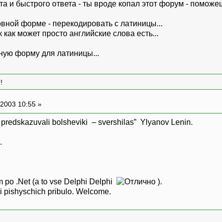
та и быстрого ответа - ты вроде копал этот форум - помож
новной форме - перекодировать с латиницы...
 как может просто английские слова есть...
ьную форму для латиницы...
!
2003 10:55 »
 predskazuvali bolsheviki – svershilas” Ylyanov Lenin.
.
 po .Net (a to vse Delphi Delphi
).
 pishyschich pribulo. Welcome.