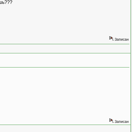
ешь???
Записан
Записан