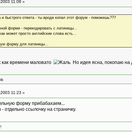
-2003 11:08 »
 и быстрого ответа - ты вроде копал этот форум - поможешь???
вной форме - перекодировать с латиницы...
как может просто английские слова есть...
ную форму для латиницы...
ак как времени маловато
Но идея ясна, покопаю на 
eb
-2003 11:23 »
дельную форму прибабахаем...
- отдельно ссылочку на страничку.
!