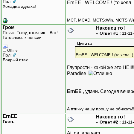
Пол:
ErnEE - WELCOME ! (то хелл :t
Холадна аднака!
MCP, MCAD, MCTS:Win, MCTS:W
Гром
Наконец то !
Птычк. Тьфу, птычник... Вот!
«
Ответ #1 :
11-11-
Готовлюсь к пенсии
Цитата
Offline
Пол:
ErnEE - WELCOME ! (то хелл )
Бодрый птах
Глупрости - какой же это HEll!!
Paradise
ErnEE
, удачи. Сегодня вечер
А птичку нашу прошу не обижать!!
ErnEE
Наконец то !
Гость
«
Ответ #2 :
11-11-
Aj, da lana vam.