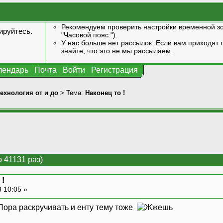
Рекомендуем проверить настройки временной зо
ируйтесь
.
"Часовой пояс:").
У нас больше нет рассылок. Если вам приходят п
знайте, что это не мы рассылаем.
лендарь
Почта
Войти
Регистрация
технология от и до
> Тема:
Наконец то !
 41131 раз)
 !
3 10:05 »
ора раскручивать и енту тему тоже