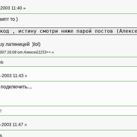
-2003 11:40 »
ипт то )
код , истину смотри ниже парой постов (Алекс
шу латиницей )lol)
007 16:08 от Алексей1153++
»
eb
-2003 11:43 »
подключить....
!
-2003 11:47 »
я.