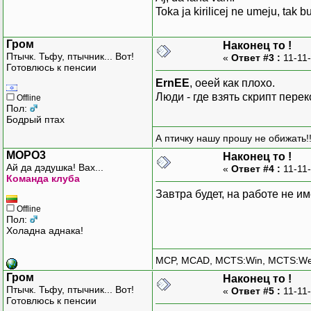
Toka ja kirilicej ne umeju, tak 
Гром
Наконец то !
Птычк. Тьфу, птычник... Вот!
«
Ответ #3 :
11-11-
Готовлюсь к пенсии
ErnEE
, оеей как плохо.
Люди - где взять скрипт пере
Offline
Пол:
Бодрый птах
А птичку нашу прошу не обижать!!
MOPO3
Наконец то !
Ай да дэдушка! Вах...
«
Ответ #4 :
11-11-
Команда клуба
Завтра будет, на работе не и
Offline
Пол:
Холадна аднака!
MCP, MCAD, MCTS:Win, MCTS:W
Гром
Наконец то !
Птычк. Тьфу, птычник... Вот!
«
Ответ #5 :
11-11-
Готовлюсь к пенсии