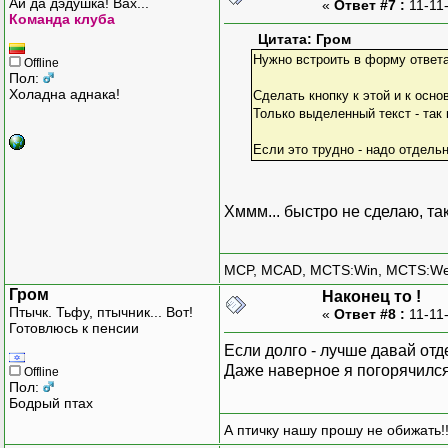
Ай да дэдушка! Вах...
«
Ответ #7 :
11-11
Команда клуба
Цитата: Гром
Нужно встроить в форму ответа
Offline
Пол:
Холадна аднака!
Сделать кнопку к этой и к осно
Только выделенный текст - так 
Если это трудно - надо отдель
Хммм... быстро не сделаю, т
MCP, MCAD, MCTS:Win, MCTS:W
Гром
Наконец то !
Птычк. Тьфу, птычник... Вот!
«
Ответ #8 :
11-11
Готовлюсь к пенсии
Если долго - лучше давай от
Даже наверное я погорячился 
Offline
Пол:
Бодрый птах
А птичку нашу прошу не обижать!!