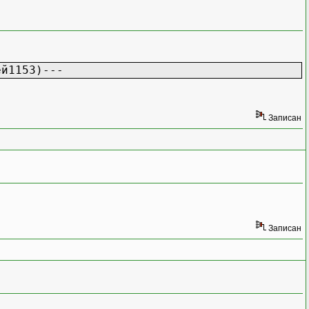
ей1153)---
Записан
Записан