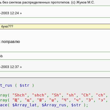
ть без синтеза распределенных прототипов. (с) Жуков М.С.
-2003 12:24 »
х букв???
ас поправлю
eb
-2003 12:37 »
at_rus
(
$str
)
rray(
"Shch"
,
"shch"
,
"Sh"
,
"sh"
,
"Ch"
,
"ch"
rray(
"Щ"
,
"щ"
,
"Ш"
,
"ш"
,
"Ч"
,
"ч"
,
"Э"
,
"э"
ace
(
$Array_lat
,
$Array_rus
,
$str
);