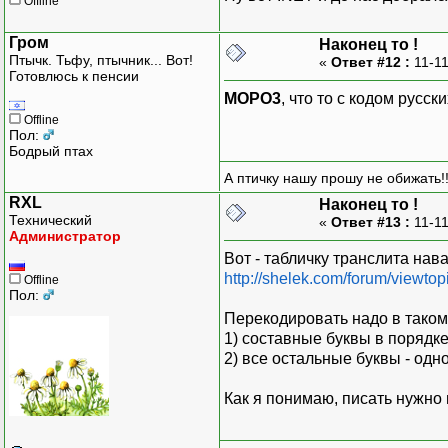
Offline
Гром
Наконец то !
Птычк. Тьфу, птычник... Вот!
«
Ответ #12 :
11-11
Готовлюсь к пенсии
MOPO3
, что то с кодом русск
Offline
Пол:
Бодрый птах
А птичку нашу прошу не обижать!!
RXL
Наконец то !
Технический
«
Ответ #13 :
11-11
Администратор
Вот - табличку транслита нава
http://shelek.com/forum/viewt
Offline
Пол:
Перекодировать надо в таком
1) составные буквы в порядке
2) все остальные буквы - од
Как я понимаю, писать нужно н