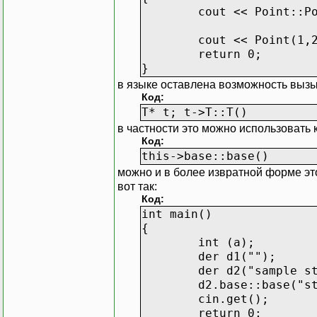
cout << Point::P
cout << Point(1
return 0;
}
в языке оставлена возможность вызыв
Код:
T* t; t->T::T()
в частности это можно использовать 
Код:
this->base::base()
можно и в более извратной форме это 
вот так:
Код:
int main()
{
int (a);
der d1("");
der d2("sample s
d2.base::base("s
cin.get();
return 0;