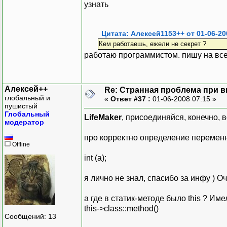
узнать
Цитата: Алексей1153++ от 01-06-20
Кем работаешь, ежели не секрет ?
работаю программистом. пишу на вс
Алексей++
Re: Странная проблема при 
глобальный и
«
Ответ #37 :
01-06-2008 07:15 »
пушистый
Глобальный
LifeMaker
, присоединяйся, конечно, 
модератор
про корректно определение перемен
Offline
int (a);
я лично не знал, спасибо за инфу ) О
а где в статик-методе было this ? Име
this->class::method()
Сообщений: 13