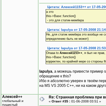
{
elem->T:
Цитата: Алексей1153++ от 17-05-20
elem++;
а это
}
this->Base::function()
}
- это для статик-мембера
Цитата: lapulya от 17-05-2008 21:14
template<class T>
Не, для статик мембера это вообще не ско
vector::~vector()
определению быть не может)
{
T* elem = _base;
Цитата: lapulya от 17-05-2008 21:53
for(int i=0; i<_
Опааа to
Алексей1153++
, я был не прав
{
this->Base::function()
elem->T:
корректен, по крайней мере со стороны 
elem++;
}
lapulya
, а можешь привести пример s
free(_base);
обращение к this?
}
Ибо я абсолютно уверен в твоём перв
на MS VS 2005 С++, ни на каком друг
Алексей++
Re: Странная проблема при 
глобальный и
«
Ответ #35 :
01-06-2008 03:51 »
пушистый