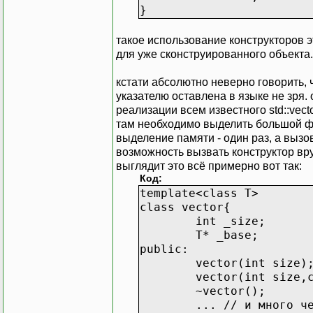
}
такое использование конструкторов э
для уже сконструированного объекта. 
кстати абсолютно неверно говорить, ч
указателю оставлена в языке не зря. 
реализации всем известного std::vecto
там необходимо выделить большой фр
выделение памяти - один раз, а вызо
возможность вызвать конструктор вр
выглядит это всё примерно вот так:
Код:
template<class T>
class vector{
int _size;
T* _base;
public:
vector(int size)
vector(int size,
~vector();
... // и много ч