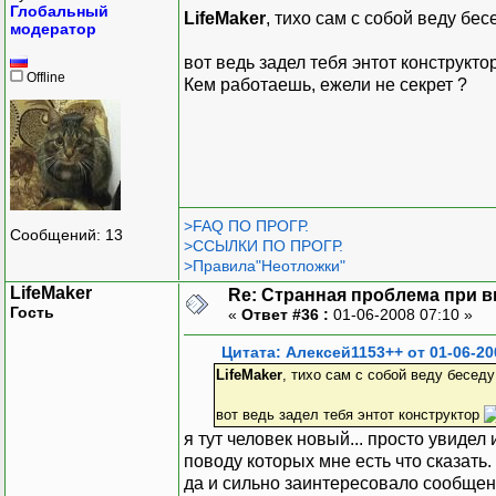
Глобальный
LifeMaker
, тихо сам с собой веду бес
модератор
вот ведь задел тебя энтот конструкто
Offline
Кем работаешь, ежели не секрет ?
>FAQ ПО ПРОГР.
Сообщений: 13
>ССЫЛКИ ПО ПРОГР.
>Правила"Неотложки"
LifeMaker
Re: Странная проблема при 
Гость
«
Ответ #36 :
01-06-2008 07:10 »
Цитата: Алексей1153++ от 01-06-20
LifeMaker
, тихо сам с собой веду бесед
вот ведь задел тебя энтот конструктор
я тут человек новый... просто увидел
поводу которых мне есть что сказать. 
да и сильно заинтересовало сообщение