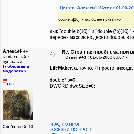
Цитата: Алексей1153++ от 01-06-20
double b[10]; - так более привычно
дык "double b[10];" и "double (*b)[10]
первое - массив из десяти double, вто
Алексей++
Re: Странная проблема при 
глобальный и
«
Ответ #43 :
01-06-2008 09:07 »
пушистый
Глобальный
LifeMaker
, а, точно. Я просто никогд
модератор
double* p=0;
Offline
DWORD dwdSize=0;
>FAQ ПО ПРОГР.
Сообщений: 13
>ССЫЛКИ ПО ПРОГР.