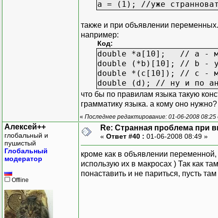
a = (1); //уже страннова
также и при объявлении переменных. 
например:
Код:
double *a[10]; // a - м
double (*b)[10]; // b - 
double *(с[10]); // с - 
double (d); // ну и по а
что бы по правилам языка такую кон
грамматику языка. а кому оно нужно?
«
Последнее редактирование: 01-06-2008 08:25 
Алексей++
Re: Странная проблема при 
глобальный и
«
Ответ #40 :
01-06-2008 08:49 »
пушистый
Глобальный
кроме как в объявлении переменной,
модератор
использую их в макросах ) Так как т
понаставить и не париться, пусть там 
Offline