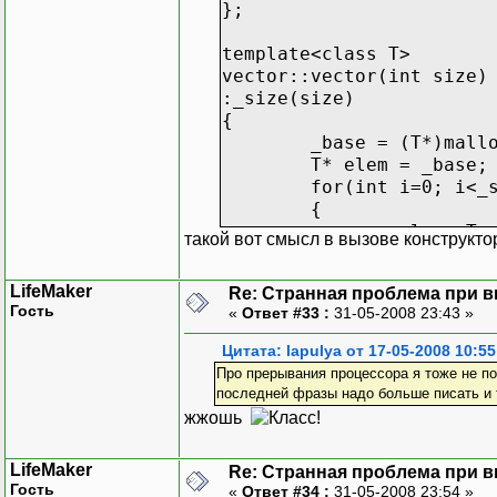
};
template<class T>
vector::vector(int size)
:_size(size)
{
_base = (T*)mall
T* elem = _base;
for(int i=0; i<_
{
elem->T:
такой вот смысл в вызове конструктор
elem++;
}
LifeMaker
Re: Странная проблема при 
}
Гость
«
Ответ #33 :
31-05-2008 23:43 »
template<class T>
Цитата: lapulya от 17-05-2008 10:55
vector::vector(int size,
Про прерывания процессора я тоже не по
:_size(size)
последней фразы надо больше писать и ти
{
жжошь
_base = (T*)mall
T* elem = _base;
LifeMaker
Re: Странная проблема при 
for(int i=0; i<_
Гость
«
Ответ #34 :
31-05-2008 23:54 »