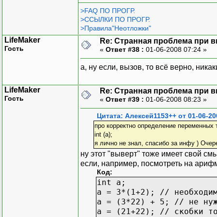
>FAQ ПО ПРОГР.
>ССЫЛКИ ПО ПРОГР.
>Правила"Неотложки"
LifeMaker
Re: Странная проблема при 
Гость
«
Ответ #38 :
01-06-2008 07:24 »
а, ну если, вызов, то всё верно, ника
LifeMaker
Re: Странная проблема при 
Гость
«
Ответ #39 :
01-06-2008 08:23 »
Цитата: Алексей1153++ от 01-06-20
про корректно определение переменных 
int (a);
я лично не знал, спасибо за инфу ) Очер
ну этот "выверт" тоже имеет свой см
если, например, посмотреть на ариф
Код:
int a;
a = 3*(1+2); // необходи
a = (3*22) + 5; // не ну
a = (21+22); // скобки т