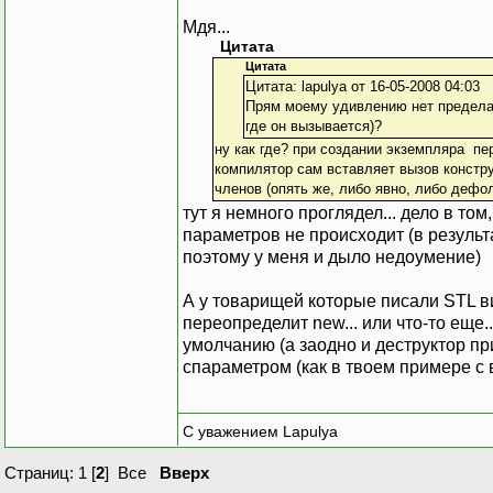
Мдя...
Цитата
Цитата
Цитата: lapulya от 16-05-2008 04:03
Прям моему удивлению нет предела.
где он вызывается)?
ну как где? при создании экземпляра пер
компилятор сам вставляет вызов конструк
членов (опять же, либо явно, либо дефо
тут я немного проглядел... дело в том
параметров не происходит (в результ
поэтому у меня и дыло недоумение)
А у товарищей которые писали STL в
переопределит new... или что-то еще.
умолчанию (а заодно и деструктор при 
спараметром (как в твоем примере с ве
С уважением Lapulya
Страниц:
1
[
2
]
Все
Вверх