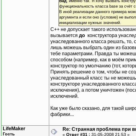
Вад
, именно так. Я хочу вызвать констру
функциональность класса base за счёт с
В иной реализации данного примера можн
аргумента и если оно (условие) не выпол
инициализации нужных значений.
С++ не допускает такого использован
вызывается
до
конструктора унаслед
унаследованного класса решать, то, 
лишь можешь выбрать один из базовы
тебе параметрами. Правда ты можеш
способом (например, как в моём прим
конструктор по умолчанию (тот, котор
Принять решение о том, чтобы не со
унаследованный класс ты не можешь.
конструкторе унаследованного класса,
исключения), а потом уничтожен (посл
исключений.
Как уже было сказано, для такой шир
фабрики...
LifeMaker
Re: Странная проблема при 
Гость
«
Ответ #31 :
31-05-2008 21:53 »