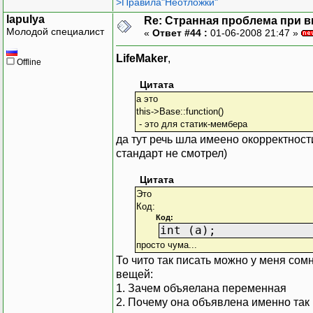
>Правила"Неотложки"
lapulya
Re: Странная проблема при 
Молодой специалист
«
Ответ #44 :
01-06-2008 21:47 »
LifeMaker
,
Offline
Цитата
а это
this->Base::function()
- это для статик-мембера
да тут речь шла имеено окорректност
стандарт не смотрел)
Цитата
Это
Код:
Код:
int (a);
просто чума...
То чито так писать можно у меня сомн
вещей:
1. Зачем объяелана переменная
2. Почему она объявлена именно так