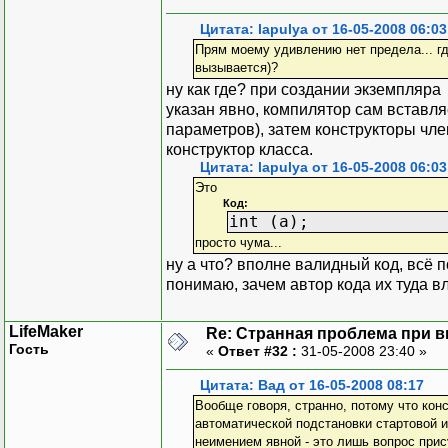
Цитата: lapulya от 16-05-2008 06:03
Прям моему удивлению нет предела... гд
вызывается)?
ну как где? при создании экземпляра
указан явно, компилятор сам вставляе
параметров), затем конструкторы чле
конструктор класса.
Цитата: lapulya от 16-05-2008 06:03
Это
Код:
int (a);
просто чума...
ну а что? вполне валидный код, всё п
понимаю, зачем автор кода их туда вл
LifeMaker
Re: Странная проблема при 
Гость
«
Ответ #32 :
31-05-2008 23:40 »
Цитата: Вад от 16-05-2008 08:17
Вообще говоря, странно, потому что кон
автоматической подстановки стартовой и
неимением явной - это лишь вопрос прис