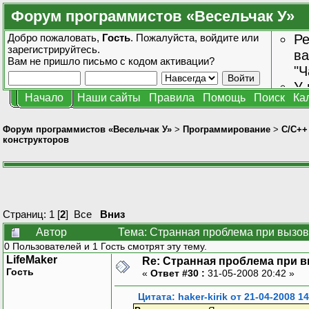
Форум программистов «Весельчак У»
Добро пожаловать,
Гость
. Пожалуйста,
войдите
или
Ре
зарегистрируйтесь
.
ва
Вам не пришло
письмо с кодом активации?
"Ч
У 
Начало
Наши сайты
Правила
Помощь
Поиск
Ка
от
зн
Форум программистов «Весельчак У»
>
Программирование
>
C/C++
конструкторов
Страниц:
1
[
2
]
Все
Вниз
Автор
Тема: Странная проблема при вызов
0 Пользователей и 1 Гость смотрят эту тему.
LifeMaker
Re: Странная проблема при 
Гость
«
Ответ #30 :
31-05-2008 20:42 »
Цитата: haker-kirik от 21-04-2008 14