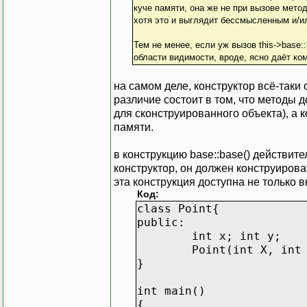
куче памяти, она же не при вызове мето
хотя это и выглядит бессмысленным и/
Тем не менее, если уж вызов this->base:
области видимости, вроде, ясно даёт ком
на самом деле, конструктор всё-таки
различие состоит в том, что методы 
для сконструированного объекта), а
памяти.
в конструкцию base::base() действит
конструктор, он должен конструироват
эта конструкция доступна не только вн
Код:
class Point{
public:
int x; int y;
Point(int X, int
}
int main()
{