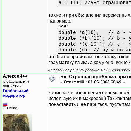
a = (1); //уже страннова
также и при объявлении переменных. 
например:
Код:
double *a[10]; // a - м
double (*b)[10]; // b - 
double *(с[10]); // с - 
double (d); // ну и по а
что бы по правилам языка такую кон
грамматику языка. а кому оно нужно?
«
Последнее редактирование: 01-06-2008 08:25 
Алексей++
Re: Странная проблема при 
глобальный и
«
Ответ #40 :
01-06-2008 08:49 »
пушистый
Глобальный
кроме как в объявлении переменной,
модератор
использую их в макросах ) Так как т
понаставить и не париться, пусть там 
Offline