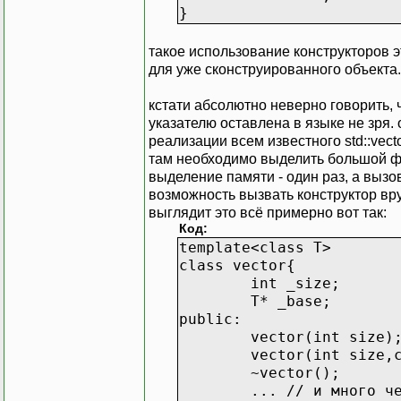
}
такое использование конструкторов э
для уже сконструированного объекта. 
кстати абсолютно неверно говорить, ч
указателю оставлена в языке не зря. 
реализации всем известного std::vecto
там необходимо выделить большой фр
выделение памяти - один раз, а вызо
возможность вызвать конструктор вр
выглядит это всё примерно вот так:
Код:
template<class T>
class vector{
int _size;
T* _base;
public:
vector(int size)
vector(int size,
~vector();
... // и много ч