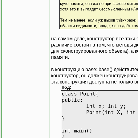
куче памяти, она же не при вызове мето
хотя это и выглядит бессмысленным и/
Тем не менее, если уж вызов this->base:
области видимости, вроде, ясно даёт ком
на самом деле, конструктор всё-таки
различие состоит в том, что методы 
для сконструированного объекта), а
памяти.
в конструкцию base::base() действит
конструктор, он должен конструироват
эта конструкция доступна не только вн
Код:
class Point{
public:
int x; int y;
Point(int X, int
}
int main()
{