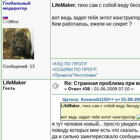
Глобальный
LifeMaker
, тихо сам с собой веду бес
модератор
вот ведь задел тебя энтот конструкто
Offline
Кем работаешь, ежели не секрет ?
>FAQ ПО ПРОГР.
Сообщений: 13
>ССЫЛКИ ПО ПРОГР.
>Правила"Неотложки"
LifeMaker
Re: Странная проблема при 
Гость
«
Ответ #36 :
01-06-2008 07:10 »
Цитата: Алексей1153++ от 01-06-20
LifeMaker
, тихо сам с собой веду бесед
вот ведь задел тебя энтот конструктор
я тут человек новый... просто увидел
поводу которых мне есть что сказать. 
да и сильно заинтересовало сообщение