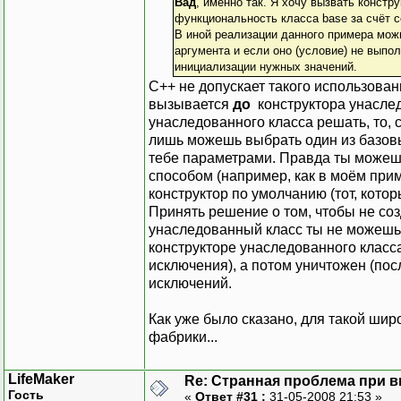
Вад
, именно так. Я хочу вызвать констру
функциональность класса base за счёт с
В иной реализации данного примера можн
аргумента и если оно (условие) не выпол
инициализации нужных значений.
С++ не допускает такого использован
вызывается
до
конструктора унаслед
унаследованного класса решать, то, 
лишь можешь выбрать один из базовы
тебе параметрами. Правда ты можеш
способом (например, как в моём прим
конструктор по умолчанию (тот, котор
Принять решение о том, чтобы не со
унаследованный класс ты не можешь.
конструкторе унаследованного класса,
исключения), а потом уничтожен (посл
исключений.
Как уже было сказано, для такой шир
фабрики...
LifeMaker
Re: Странная проблема при 
Гость
«
Ответ #31 :
31-05-2008 21:53 »