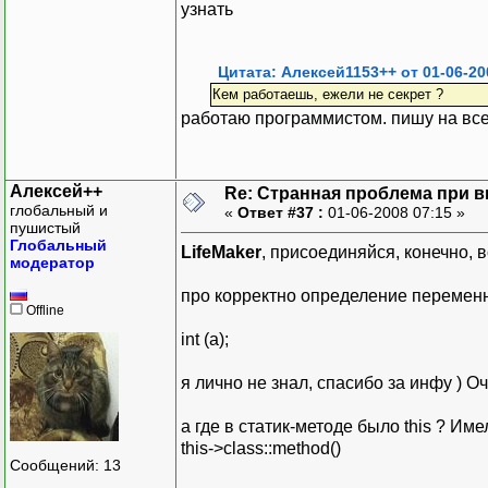
узнать
Цитата: Алексей1153++ от 01-06-20
Кем работаешь, ежели не секрет ?
работаю программистом. пишу на вс
Алексей++
Re: Странная проблема при 
глобальный и
«
Ответ #37 :
01-06-2008 07:15 »
пушистый
Глобальный
LifeMaker
, присоединяйся, конечно, 
модератор
про корректно определение перемен
Offline
int (a);
я лично не знал, спасибо за инфу ) О
а где в статик-методе было this ? Име
this->class::method()
Сообщений: 13