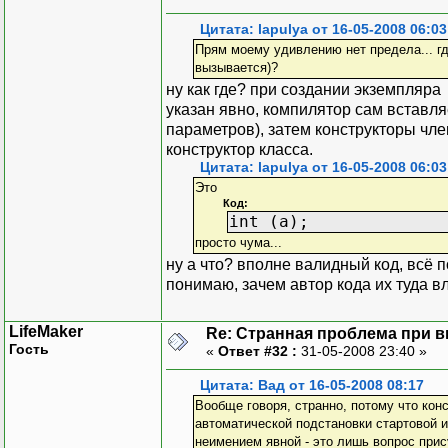
Цитата: lapulya от 16-05-2008 06:03
Прям моему удивлению нет предела... гд
вызывается)?
ну как где? при создании экземпляра
указан явно, компилятор сам вставляе
параметров), затем конструкторы чле
конструктор класса.
Цитата: lapulya от 16-05-2008 06:03
Это
Код:
int (a);
просто чума...
ну а что? вполне валидный код, всё п
понимаю, зачем автор кода их туда вл
LifeMaker
Re: Странная проблема при 
Гость
«
Ответ #32 :
31-05-2008 23:40 »
Цитата: Вад от 16-05-2008 08:17
Вообще говоря, странно, потому что кон
автоматической подстановки стартовой и
неимением явной - это лишь вопрос прис