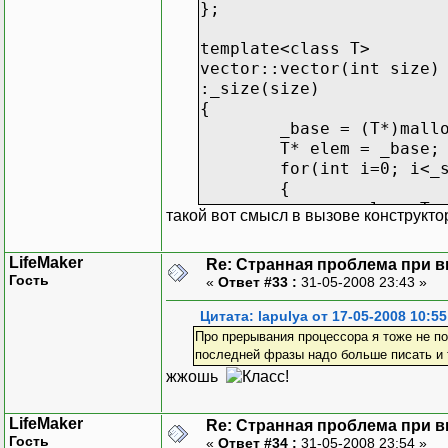
};
template<class T>
vector::vector(int size)
:_size(size)
{
_base = (T*)mall
T* elem = _base;
for(int i=0; i<_
{
elem->T:
такой вот смысл в вызове конструктор
elem++;
}
LifeMaker
Re: Странная проблема при 
}
Гость
«
Ответ #33 :
31-05-2008 23:43 »
template<class T>
Цитата: lapulya от 17-05-2008 10:55
vector::vector(int size,
Про прерывания процессора я тоже не по
:_size(size)
последней фразы надо больше писать и ти
{
жжошь
_base = (T*)mall
T* elem = _base;
LifeMaker
Re: Странная проблема при 
for(int i=0; i<_
Гость
«
Ответ #34 :
31-05-2008 23:54 »