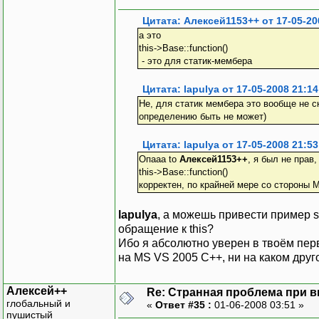
{
elem->T:
Цитата: Алексей1153++ от 17-05-20
elem++;
а это
}
this->Base::function()
}
- это для статик-мембера
Цитата: lapulya от 17-05-2008 21:14
template<class T>
Не, для статик мембера это вообще не ско
vector::~vector()
определению быть не может)
{
T* elem = _base;
Цитата: lapulya от 17-05-2008 21:53
for(int i=0; i<_
Опааа to
Алексей1153++
, я был не прав
{
this->Base::function()
elem->T:
корректен, по крайней мере со стороны 
elem++;
}
lapulya
, а можешь привести пример s
free(_base);
обращение к this?
}
Ибо я абсолютно уверен в твоём перв
на MS VS 2005 С++, ни на каком друг
Алексей++
Re: Странная проблема при 
глобальный и
«
Ответ #35 :
01-06-2008 03:51 »
пушистый