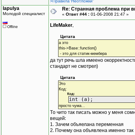
>Правила"Неотложки"
lapulya
Re: Странная проблема при 
Молодой специалист
«
Ответ #44 :
01-06-2008 21:47 »
LifeMaker
,
Offline
Цитата
а это
this->Base::function()
- это для статик-мембера
да тут речь шла имеено окорректност
стандарт не смотрел)
Цитата
Это
Код:
Код:
int (a);
просто чума...
То чито так писать можно у меня сомн
вещей:
1. Зачем объяелана переменная
2. Почему она объявлена именно так