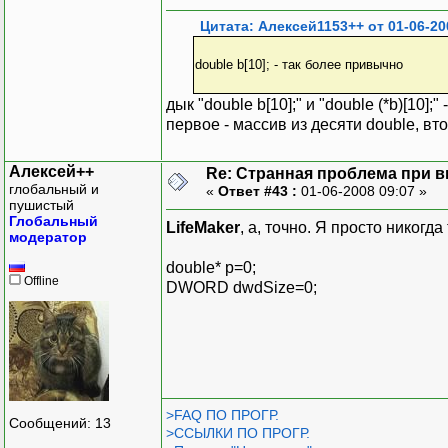
Цитата: Алексей1153++ от 01-06-20
double b[10]; - так более привычно
дык "double b[10];" и "double (*b)[10]
первое - массив из десяти double, вто
Алексей++
Re: Странная проблема при 
глобальный и
«
Ответ #43 :
01-06-2008 09:07 »
пушистый
Глобальный
LifeMaker
, а, точно. Я просто никогд
модератор
double* p=0;
Offline
DWORD dwdSize=0;
>FAQ ПО ПРОГР.
Сообщений: 13
>ССЫЛКИ ПО ПРОГР.