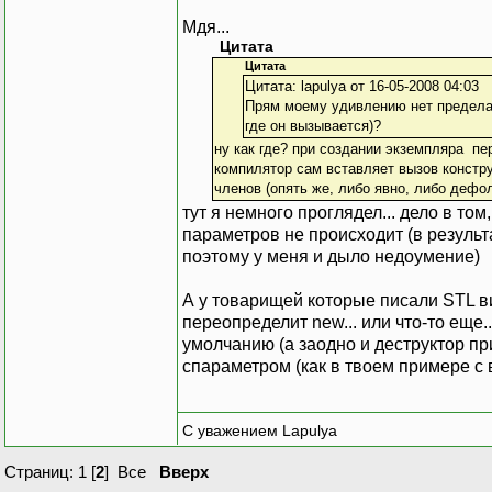
Мдя...
Цитата
Цитата
Цитата: lapulya от 16-05-2008 04:03
Прям моему удивлению нет предела.
где он вызывается)?
ну как где? при создании экземпляра пер
компилятор сам вставляет вызов конструк
членов (опять же, либо явно, либо дефо
тут я немного проглядел... дело в том
параметров не происходит (в результ
поэтому у меня и дыло недоумение)
А у товарищей которые писали STL в
переопределит new... или что-то еще.
умолчанию (а заодно и деструктор при 
спараметром (как в твоем примере с ве
С уважением Lapulya
Страниц:
1
[
2
]
Все
Вверх