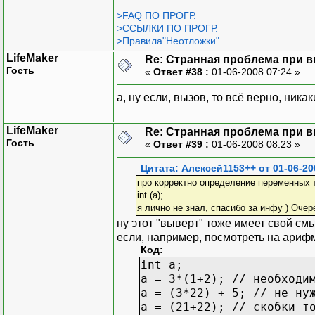
>FAQ ПО ПРОГР.
>ССЫЛКИ ПО ПРОГР.
>Правила"Неотложки"
LifeMaker
Re: Странная проблема при 
Гость
«
Ответ #38 :
01-06-2008 07:24 »
а, ну если, вызов, то всё верно, ника
LifeMaker
Re: Странная проблема при 
Гость
«
Ответ #39 :
01-06-2008 08:23 »
Цитата: Алексей1153++ от 01-06-20
про корректно определение переменных 
int (a);
я лично не знал, спасибо за инфу ) Очер
ну этот "выверт" тоже имеет свой см
если, например, посмотреть на ариф
Код:
int a;
a = 3*(1+2); // необходи
a = (3*22) + 5; // не ну
a = (21+22); // скобки т