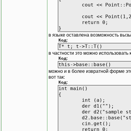
cout << Point::P
cout << Point(1
return 0;
}
в языке оставлена возможность вызыв
Код:
T* t; t->T::T()
в частности это можно использовать 
Код:
this->base::base()
можно и в более извратной форме это 
вот так:
Код:
int main()
{
int (a);
der d1("");
der d2("sample s
d2.base::base("s
cin.get();
return 0;