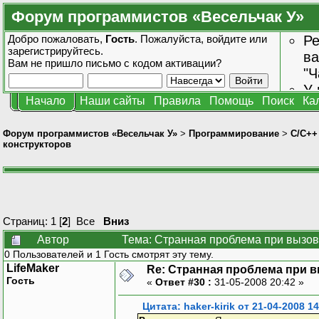
Форум программистов «Весельчак У»
Добро пожаловать,
Гость
. Пожалуйста,
войдите
или
Ре
зарегистрируйтесь
.
ва
Вам не пришло
письмо с кодом активации?
"Ч
У 
Начало
Наши сайты
Правила
Помощь
Поиск
Ка
от
зн
Форум программистов «Весельчак У»
>
Программирование
>
C/C++
конструкторов
Страниц:
1
[
2
]
Все
Вниз
Автор
Тема: Странная проблема при вызов
0 Пользователей и 1 Гость смотрят эту тему.
LifeMaker
Re: Странная проблема при 
Гость
«
Ответ #30 :
31-05-2008 20:42 »
Цитата: haker-kirik от 21-04-2008 14