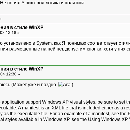
У них своя логика и политика.
!
ния в стиле WinXP
03 13:18 »
о установлено в System, как Я понимаю соответствует стил
ия размешенные на ней нет, допустим кнопки, хотя у них с
ния в стиле WinXP
04 12:30 »
(Может уже и поздно
)
lication support Windows XP visual styles, be sure to set the 
cutable. A manifest is an XML file that is included either as a re
ry as the executable file. For an example of a manifest, see the
sual styles available in Windows XP, see the Using Windows XP 