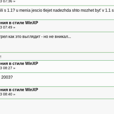
3 07:36 »
li s 1.1? u menia jescio tlejet nadezhda shto mozhet byt' v 1.1 shto
ния в стиле WinXP
3 07:49 »
трел как это выглядит - но не вникал...
!
ния в стиле WinXP
3 08:27 »
li 2003?
ния в стиле WinXP
3 08:40 »