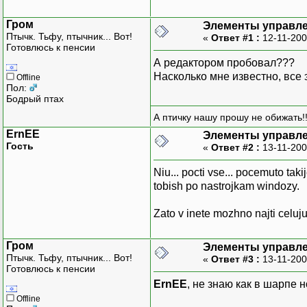
Гром
Элементы управле
Птычк. Тьфу, птычник... Вот!
«
Ответ #1 :
12-11-200
Готовлюсь к пенсии
А редактором пробовал???
Насколько мне известно, все 
Offline
Пол:
Бодрый птах
А птичку нашу прошу не обижать!!
ErnEE
Элементы управле
Гость
«
Ответ #2 :
13-11-200
Niu... pocti vse... pocemuto tak
tobish po nastrojkam windozy.
Zato v inete mozhno najti celuj
Гром
Элементы управле
Птычк. Тьфу, птычник... Вот!
«
Ответ #3 :
13-11-200
Готовлюсь к пенсии
ErnEE
, не знаю как в шарпе н
Offline