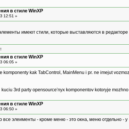
ния в стиле WinXP
3 12:51 »
элементы имеют стили, которые выставляются в редакторе р
!
ния в стиле WinXP
3 06:05 »
ije komponenty kak TabControl, MainMenu i pr. ne imejut vozmozhn
u kuciu 3rd party opensource'nyx komponentov kotoryje mozhno pol
ния в стиле WinXP
3 06:50 »
о все элеименты - кроме меню - это окна, меню отдельно - у 