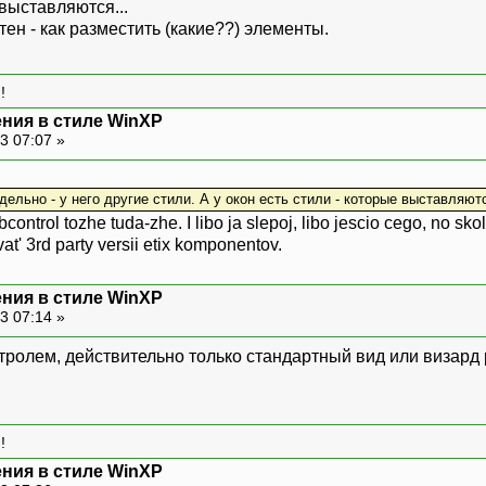
 выставляются...
тен - как разместить (какие??) элементы.
!
ния в стиле WinXP
3 07:07 »
дельно - у него другие стили. А у окон есть стили - которые выставляютс
abcontrol tozhe tuda-zhe. I libo ja slepoj, libo jescio cego, no sko
at' 3rd party versii etix komponentov.
ния в стиле WinXP
3 07:14 »
котролем, действительно только стандартный вид или визар
!
ния в стиле WinXP