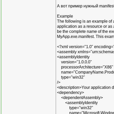
А вот пример нужный manifes
Example
The following is an example of 
application as a resource or as a
be the complete name of the exe
MyApp.exe.manifest. This exampl
<?xml version="1.0" encoding
<assembly xmlns="urn:schemas
<assemblyIdentity
version="1.0.0.0"
processorArchitecture="X86"
name="CompanyName.Product
type="win32"
/>
<description>Your application d
<dependency>
<dependentAssembly>
<assemblyIdentity
type="win32"
name="Microsoft.Windows