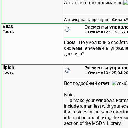
А ты все от них понимаешь
А птичку нашу прошу не обижать!!
Elias
Элементы управле
Гость
«
Ответ #12 :
13-11-20
Гром
, По умолчанию свойств
системы, а элементы управлен
догоняю?
lipich
Элементы управле
Гость
«
Ответ #13 :
25-04-20
Вот подробный ответ
Note:
To make your Windows Forms app
include a manifest with your exe
that resides in the same directo
information about using the vi
section of the MSDN Library.