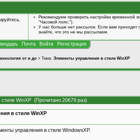
Рекомендуем проверить настройки временной зо
ируйтесь
.
"Часовой пояс:").
У нас больше нет рассылок. Если вам приходят п
знайте, что это не мы рассылаем.
лендарь
Почта
Войти
Регистрация
технология от и до
> Тема:
Элементы управления в стиле WinXP
 стиле WinXP (Прочитано 20679 раз)
ния в стиле WinXP
менты управления в стиле WindowsXP.