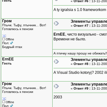
Гость
«
Ответ #6 :
13-11-200
A ty igralsia s 1.0 frameworkom i
Гром
Элементы управле
Птычк. Тьфу, птычник... Вот!
«
Ответ #7 :
13-11-200
Готовлюсь к пенсии
ErnEE
, чисто визуально - смо
Времени не было.
Offline
Пол:
Бодрый птах
А птичку нашу прошу не обижать!!
ErnEE
Элементы управле
Гость
«
Ответ #8 :
13-11-200
A Visual Studio kotoryj? 2002 i
Гром
Элементы управле
Птычк. Тьфу, птычник... Вот!
«
Ответ #9 :
13-11-200
Готовлюсь к пенсии
2003
Offline
Пол: