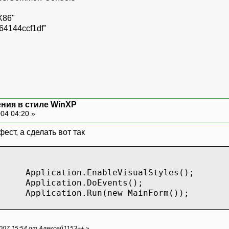
X86"
144ccf1df"
ния в стиле WinXP
04 04:20 »
ст, а сделать вот так
Application.EnableVisualStyles();
Application.DoEvents();
Application.Run(new MainForm());
007 15:54 от Алексей1153++
»