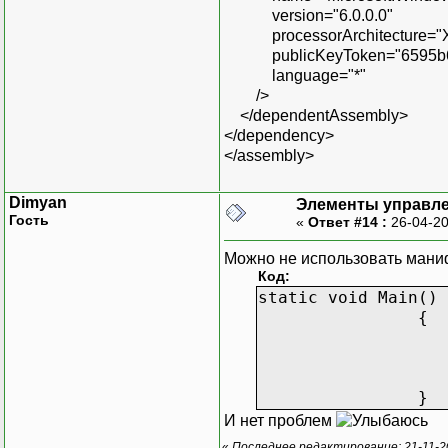
version="6.0.0.0"
processorArchitecture="
publicKeyToken="6595b64
language="*"
/>
</dependentAssembly>
</dependency>
</assembly>
Dimyan
Элементы управле
Гость
«
Ответ #14 :
26-04-20
Можно не использовать манифе
Код:
static void Main()
{
}
И нет проблем
«
Последнее редактирование: 21-11-2