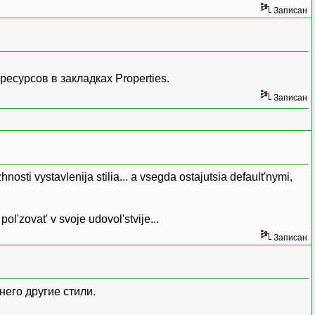
Записан
есурсов в закладках Properties.
Записан
osti vystavlenija stilia... a vsegda ostajutsia default'nymi,
'zovat' v svoje udovol'stvije...
Записан
него другие стили.