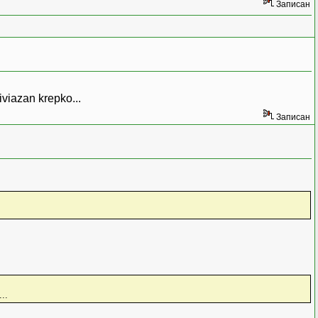
Записан
iviazan krepko...
Записан
..