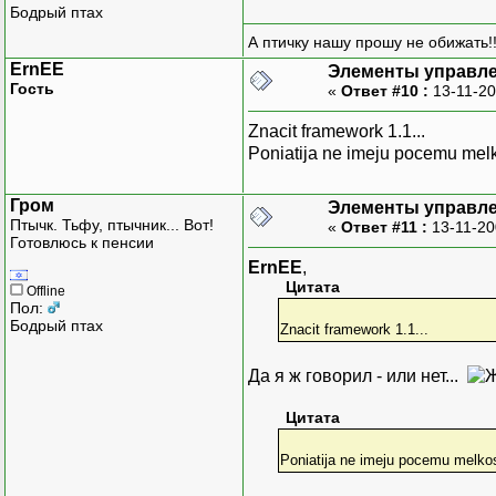
Бодрый птах
А птичку нашу прошу не обижать!!
ErnEE
Элементы управле
Гость
«
Ответ #10 :
13-11-20
Znacit framework 1.1...
Poniatija ne imeju pocemu melkos
Гром
Элементы управле
Птычк. Тьфу, птычник... Вот!
«
Ответ #11 :
13-11-20
Готовлюсь к пенсии
ErnEE
,
Цитата
Offline
Пол:
Бодрый птах
Znacit framework 1.1...
Да я ж говорил - или нет...
Цитата
Poniatija ne imeju pocemu melkosof