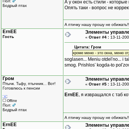
Пол:
А у окон есть стили - которые
Бодрый птах
Опять таки - вопрос не коррек
А птичку нашу прошу не обижать!!
ErnEE
Элементы управле
Гость
«
Ответ #4 :
13-11-200
Цитата: Гром
кроме меню - это окна, меню от
soglasen... Meniu otdel'no... i t
smog. Prishlos' kogda-to pol'zov
Гром
Элементы управле
Птычк. Тьфу, птычник... Вот!
«
Ответ #5 :
13-11-200
Готовлюсь к пенсии
ErnEE
, я извращался с таб 
Offline
Пол:
Бодрый птах
А птичку нашу прошу не обижать!!
ErnEE
Элементы управле