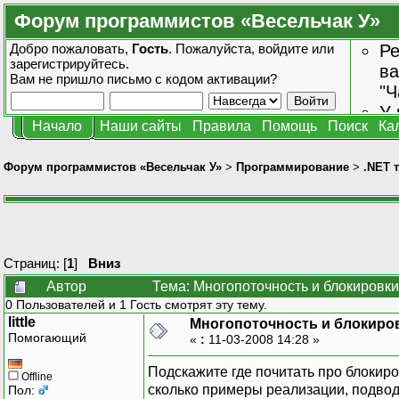
Форум программистов «Весельчак У»
Добро пожаловать,
Гость
. Пожалуйста,
войдите
или
Ре
зарегистрируйтесь
.
ва
Вам не пришло
письмо с кодом активации?
"Ч
У 
Начало
Наши сайты
Правила
Помощь
Поиск
Ка
от
зн
Форум программистов «Весельчак У»
>
Программирование
>
.NET 
Страниц: [
1
]
Вниз
Автор
Тема: Многопоточность и блокировки
0 Пользователей и 1 Гость смотрят эту тему.
little
Многопоточность и блокиро
Помогающий
«
:
11-03-2008 14:28 »
Подскажите где почитать про блокиро
Offline
сколько примеры реализации, подво
Пол: