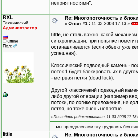
неприятностями".
RXL
Re: Многопоточность и блок
Технический
«
Ответ #1 :
11-03-2008 17:13 »
Администратор
little
, не столь важно, какой механизм
синхронизации, при попытке пометит
Offline
Пол:
останавливается (если объект уже ке
успешная).
Классический подводный камень - по
поток 1 будет блокировать их в друго
- метрвая петля (dead lock).
Другой классичекий подводный камень
либо другой операции (например ввод
потоки, по логике приложения, не д
петля, но тоже очень непрятно.
«
Последнее редактирование: 11-03-2008 17:18
... мы преодолеваем эту трудность без си
little
Re: Многопоточность и блок