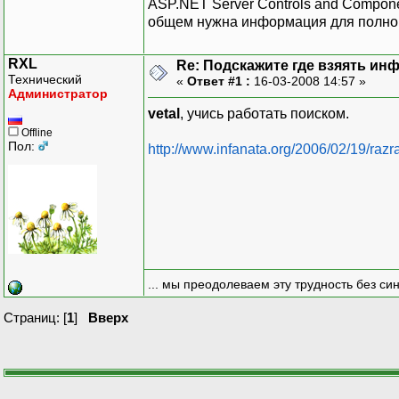
ASP.NET Server Controls and Compone
общем нужна информация для полног
RXL
Re: Подскажите где взяять инф
Технический
«
Ответ #1 :
16-03-2008 14:57 »
Администратор
vetal
, учись работать поиском.
Offline
Пол:
http://www.infanata.org/2006/02/19/r
... мы преодолеваем эту трудность без си
Страниц: [
1
]
Вверх