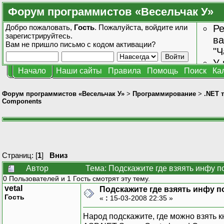
Форум программистов «Весельчак У»
Добро пожаловать,
Гость
. Пожалуйста,
войдите
или
Ре
зарегистрируйтесь
.
ва
Вам не пришло
письмо с кодом активации?
"Ч
У 
Начало
Наши сайты
Правила
Помощь
Поиск
Ка
от
зн
Форум программистов «Весельчак У»
>
Программирование
>
.NET 
Components
Страниц: [
1
]
Вниз
Автор
Тема: Подскажите где взяять инфу п
0 Пользователей и 1 Гость смотрят эту тему.
vetal
Подскажите где взяять инфу по
Гость
«
:
15-03-2008 22:35 »
Народ подскажите, где можно взять кн