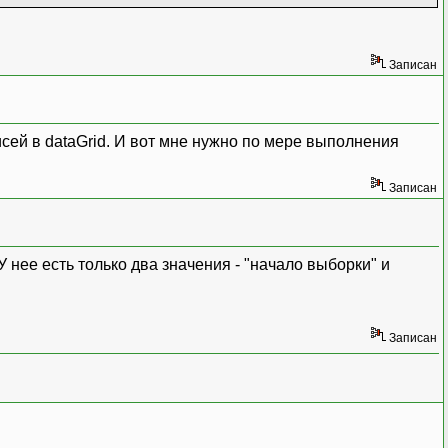
Записан
сей в dataGrid. И вот мне нужно по мере выполнения
ect[] { pos } );
Записан
нее есть только два значения - "начало выборки" и
Записан