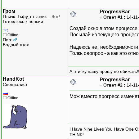
Гром
ProgressBar
Птычк. Тьфу, птычник... Вот!
«
Ответ #1 :
14-11
Готовлюсь к пенсии
Создай окно в этом процессе -
Посылай из текущего процесс
Offline
Пол:
Бодрый птах
Надеюсь нет необходимочсти 
Толкь овопрос - а как это отно
А птичку нашу прошу не обижать!!
HandKot
ProgressBar
Специалист
«
Ответ #2 :
14-11
Мож вместо прогресс изменят
Offline
I Have Nine Lives You Have One O
THINK!