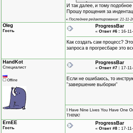
}
И так далее, и тому подобно
Прошу прощения за индента
protected delegate
«
Последнее редактирование: 21-11-2
protected void In
Oleg
ProgressBar
{
Гость
«
Ответ #6 :
16-11
if(InvokeRequi
{
Как создать сам процесс? Это
Invoke(new Intern
запроса в прогресбаре это вс
return;
}
HandKot
ProgressBar
Специалист
«
Ответ #7 :
17-11
m_ProgressBar.Po
}
Если не ошибаюсь, то инструк
}
Offline
"завершение выборки"
}
I Have Nine Lives You Have One O
THINK!
ErnEE
ProgressBar
Гость
«
Ответ #8 :
17-11