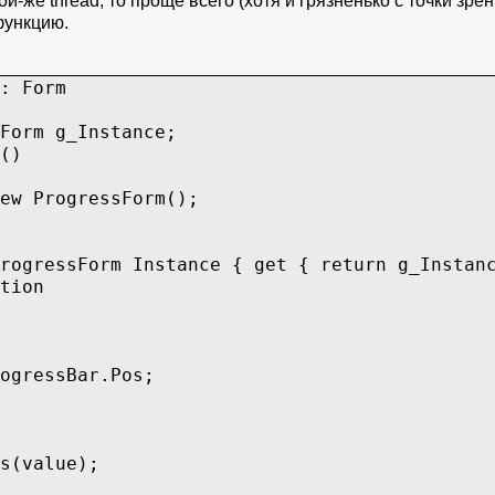
й-же thread, то проще всего (хотя и грязненько с точки зре
функцию.
: Form
orm g_Instance;
()
 ProgressForm();
gressForm Instance { get { return g_Instanc
tion
essBar.Pos;
(value);