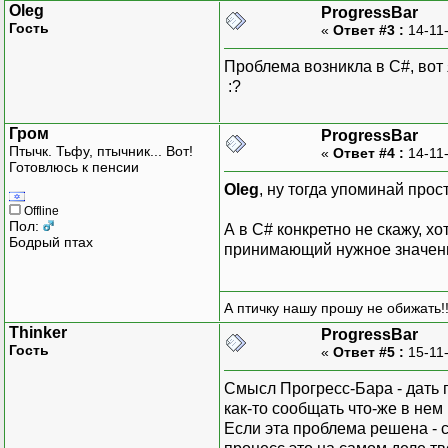
Oleg
ProgressBar
Гость
«
Ответ #3 :
14-11-
Проблема возникла в С#, вот 
:?
Гром
ProgressBar
Птычк. Тьфу, птычник... Вот!
«
Ответ #4 :
14-11-
Готовлюсь к пенсии
Oleg
, ну тогда упоминай прост
Offline
Пол:
А в C# конкретно не скажу, хо
Бодрый птах
принимающий нужное значени
А птичку нашу прошу не обижать!!
Thinker
ProgressBar
Гость
«
Ответ #5 :
15-11
Смысл Прогресс-Бара - дать п
как-то сообщать что-же в нем
Если эта проблема решена - с