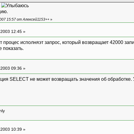
е
цию.
 void InternalSetPosDelegate(int pos);
007 15:57 от Алексей1153++
»
ternalSetPos(int pos)
-2003 12:45 »
red)
т процес исполняэт запрос, который возвращает 42000 запи
alSetPosDelegate(InternalSetPos),new obj
е показать.
-2003 09:36 »
s = pos;
ция SELECT не может возвращать значения об обработке. У 
nly
-2003 10:39 »