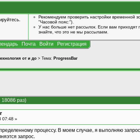
Рекомендуем проверить настройки временной зо
ируйтесь
.
"Часовой пояс:").
У нас больше нет рассылок. Если вам приходят п
знайте, что это не мы рассылаем.
лендарь
Почта
Войти
Регистрация
технология от и до
> Тема:
ProgressBar
 18086 раз)
r
 07:48 »
определенному процессу. В моем случае, я выполняю запрос
няэтся запрос.