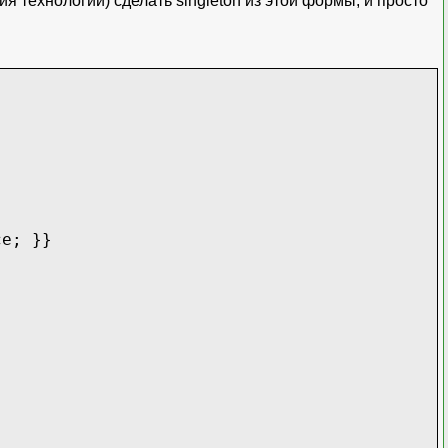
ния технологии) сделать singleton из этой формы, и просто
e; }}