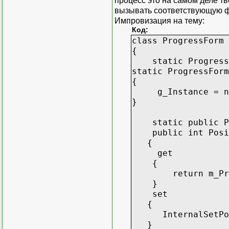
процесс это на самом деле тво
вызывать соответствующую 
Импровизация на тему:
Код:
class ProgressForm 
{
static ProgressF
static ProgressForm
{
g_Instance = new
}
static public Pro
public int Posi
{
get
{
return m_Progr
}
set
{
InternalSetPos
}