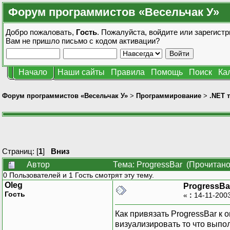
Форум программистов «Весельчак У»
Добро пожаловать,
Гость
. Пожалуйста,
войдите
или
зарегистр
Вам не пришло
письмо с кодом активации?
Начало
Наши сайты
Правила
Помощь
Поиск
Ка
Форум программистов «Весельчак У»
>
Программирование
>
.NET 
Страниц: [
1
]
Вниз
Автор
Тема: ProgressBar (Прочитано
0 Пользователей и 1 Гость смотрят эту тему.
Oleg
ProgressBa
Гость
«
:
14-11-2003
Как привязать ProgressBar к 
визуализировать то что выпол