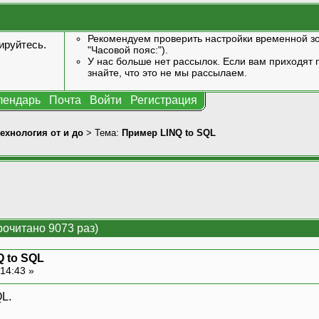
Рекомендуем проверить настройки временной зо
ируйтесь
.
"Часовой пояс:").
У нас больше нет рассылок. Если вам приходят п
знайте, что это не мы рассылаем.
лендарь
Почта
Войти
Регистрация
технология от и до
> Тема:
Пример LINQ to SQL
очитано 9073 раз)
 to SQL
14:43 »
L.