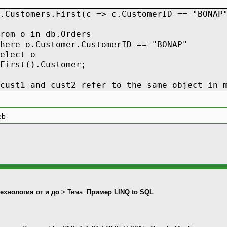
b.Customers.First(c => c.CustomerID == "BON
 db.Orders
omer.CustomerID == "BONAP"
t o
.Customer;
cust1 and cust2 refer to the same object in 
eb
технология от и до
> Тема:
Пример LINQ to SQL