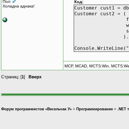
Пол:
Код:
Холадна аднака!
Customer cust1 = d
Customer cust2 = (
from o in
where o.Cust
selec
).First()
Console.WriteLine("
MCP, MCAD, MCTS:Win, MCTS:W
Страниц: [
1
]
Вверх
Форум программистов «Весельчак У»
>
Программирование
>
.NET 