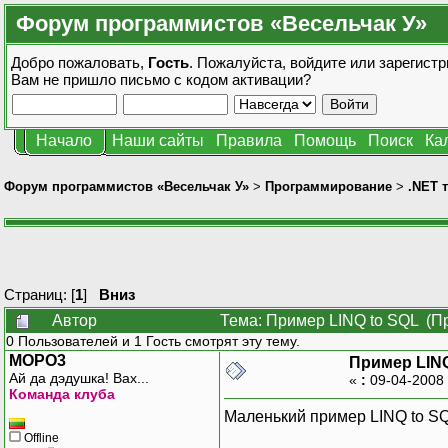
Форум программистов «Весельчак У»
Добро пожаловать,
Гость
. Пожалуйста,
войдите
или
зарегистр
Вам не пришло
письмо с кодом активации?
Начало
Наши сайты
Правила
Помощь
Поиск
Ка
Форум программистов «Весельчак У»
>
Программирование
>
.NET 
Страниц: [
1
]
Вниз
Автор
Тема: Пример LINQ to SQL (Пр
0 Пользователей и 1 Гость смотрят эту тему.
MOPO3
Пример LINQ
Ай да дэдушка! Вах...
«
:
09-04-2008 
Команда клуба
Маленький пример LINQ to SQ
Offline