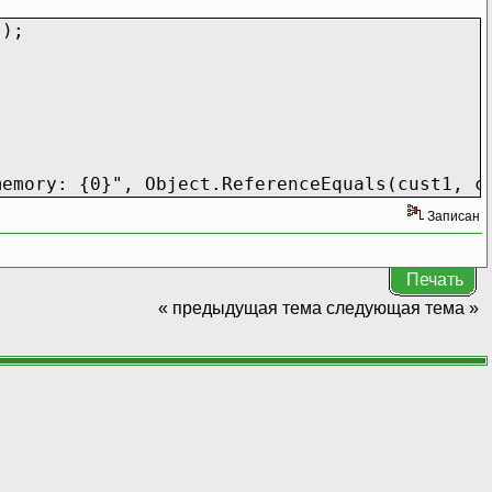
AP");
memory: {0}", Object.ReferenceEquals(cust1, c
Записан
Печать
« предыдущая тема
следующая тема »