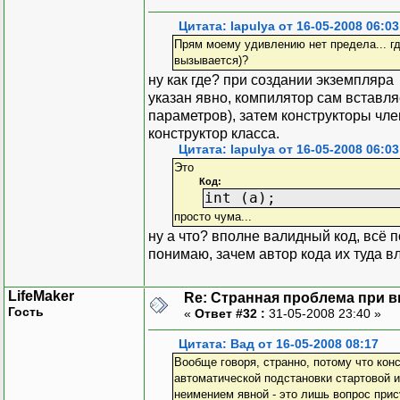
Цитата: lapulya от 16-05-2008 06:03
Прям моему удивлению нет предела... гд
вызывается)?
ну как где? при создании экземпляра
указан явно, компилятор сам вставляе
параметров), затем конструкторы чле
конструктор класса.
Цитата: lapulya от 16-05-2008 06:03
Это
Код:
int (a);
просто чума...
ну а что? вполне валидный код, всё п
понимаю, зачем автор кода их туда вл
LifeMaker
Re: Странная проблема при 
Гость
«
Ответ #32 :
31-05-2008 23:40 »
Цитата: Вад от 16-05-2008 08:17
Вообще говоря, странно, потому что кон
автоматической подстановки стартовой и
неимением явной - это лишь вопрос прис