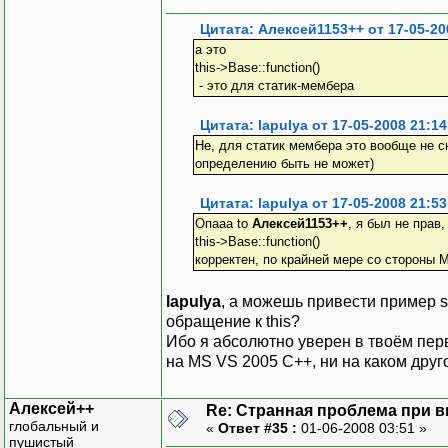
{
elem->T:
Цитата: Алексей1153++ от 17-05-20
elem++;
а это
}
this->Base::function()
}
- это для статик-мембера
Цитата: lapulya от 17-05-2008 21:14
template<class T>
Не, для статик мембера это вообще не ско
vector::~vector()
определению быть не может)
{
T* elem = _base;
Цитата: lapulya от 17-05-2008 21:53
for(int i=0; i<_
Опааа to
Алексей1153++
, я был не прав
{
this->Base::function()
elem->T:
корректен, по крайней мере со стороны 
elem++;
}
lapulya
, а можешь привести пример s
free(_base);
обращение к this?
}
Ибо я абсолютно уверен в твоём перв
на MS VS 2005 С++, ни на каком друг
Алексей++
Re: Странная проблема при 
глобальный и
«
Ответ #35 :
01-06-2008 03:51 »
пушистый