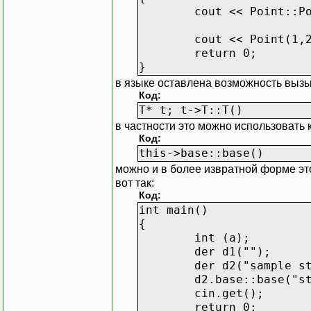
cout << Point::P
cout << Point(1
return 0;
}
в языке оставлена возможность вызыв
Код:
T* t; t->T::T()
в частности это можно использовать 
Код:
this->base::base()
можно и в более извратной форме это 
вот так:
Код:
int main()
{
int (a);
der d1("");
der d2("sample s
d2.base::base("s
cin.get();
return 0;