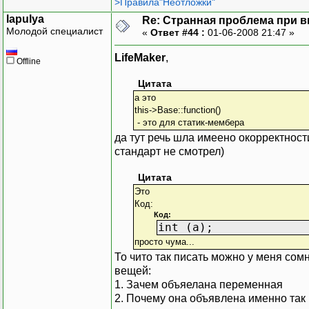
>Правила"Неотложки"
lapulya
Re: Странная проблема при 
Молодой специалист
«
Ответ #44 :
01-06-2008 21:47 »
LifeMaker
,
Offline
Цитата
а это
this->Base::function()
- это для статик-мембера
да тут речь шла имеено окорректност
стандарт не смотрел)
Цитата
Это
Код:
Код:
int (a);
просто чума...
То чито так писать можно у меня сомн
вещей:
1. Зачем объяелана переменная
2. Почему она объявлена именно так