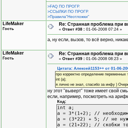
>FAQ ПО ПРОГР.
>ССЫЛКИ ПО ПРОГР.
>Правила"Неотложки"
LifeMaker
Re: Странная проблема при 
Гость
«
Ответ #38 :
01-06-2008 07:24 »
а, ну если, вызов, то всё верно, ника
LifeMaker
Re: Странная проблема при 
Гость
«
Ответ #39 :
01-06-2008 08:23 »
Цитата: Алексей1153++ от 01-06-20
про корректно определение переменных 
int (a);
я лично не знал, спасибо за инфу ) Очер
ну этот "выверт" тоже имеет свой см
если, например, посмотреть на ариф
Код:
int a;
a = 3*(1+2); // необходи
a = (3*22) + 5; // не ну
a = (21+22); // скобки т