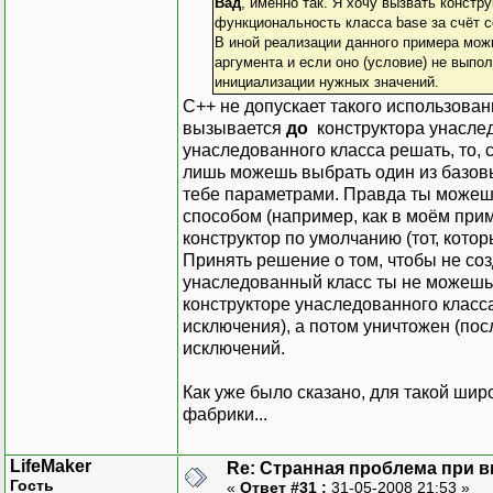
Вад
, именно так. Я хочу вызвать констру
функциональность класса base за счёт с
В иной реализации данного примера можн
аргумента и если оно (условие) не выпол
инициализации нужных значений.
С++ не допускает такого использован
вызывается
до
конструктора унаслед
унаследованного класса решать, то, 
лишь можешь выбрать один из базовы
тебе параметрами. Правда ты можеш
способом (например, как в моём прим
конструктор по умолчанию (тот, котор
Принять решение о том, чтобы не со
унаследованный класс ты не можешь.
конструкторе унаследованного класса,
исключения), а потом уничтожен (посл
исключений.
Как уже было сказано, для такой шир
фабрики...
LifeMaker
Re: Странная проблема при 
Гость
«
Ответ #31 :
31-05-2008 21:53 »