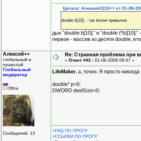
Цитата: Алексей1153++ от 01-06-20
double b[10]; - так более привычно
дык "double b[10];" и "double (*b)[10]
первое - массив из десяти double, вто
Алексей++
Re: Странная проблема при 
глобальный и
«
Ответ #43 :
01-06-2008 09:07 »
пушистый
Глобальный
LifeMaker
, а, точно. Я просто никогд
модератор
double* p=0;
Offline
DWORD dwdSize=0;
>FAQ ПО ПРОГР.
Сообщений: 13
>ССЫЛКИ ПО ПРОГР.