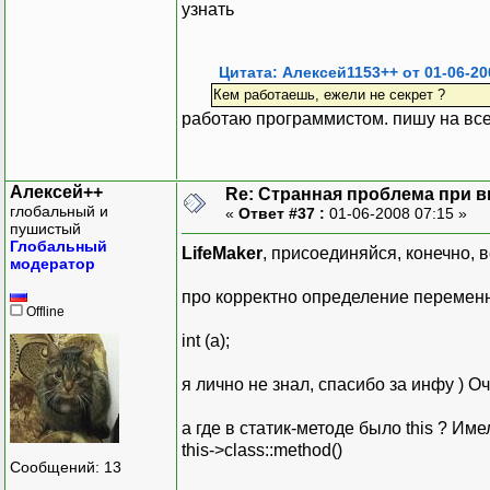
узнать
Цитата: Алексей1153++ от 01-06-20
Кем работаешь, ежели не секрет ?
работаю программистом. пишу на вс
Алексей++
Re: Странная проблема при 
глобальный и
«
Ответ #37 :
01-06-2008 07:15 »
пушистый
Глобальный
LifeMaker
, присоединяйся, конечно, 
модератор
про корректно определение перемен
Offline
int (a);
я лично не знал, спасибо за инфу ) О
а где в статик-методе было this ? Име
this->class::method()
Сообщений: 13