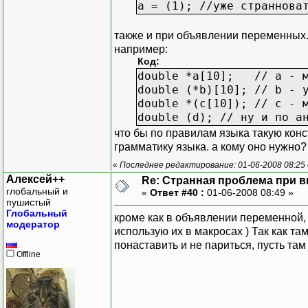
a = (1); //уже страннова
также и при объявлении переменных. 
например:
Код:
double *a[10]; // a - м
double (*b)[10]; // b - 
double *(с[10]); // с - 
double (d); // ну и по а
что бы по правилам языка такую кон
грамматику языка. а кому оно нужно?
«
Последнее редактирование: 01-06-2008 08:25 
Алексей++
Re: Странная проблема при 
глобальный и
«
Ответ #40 :
01-06-2008 08:49 »
пушистый
Глобальный
кроме как в объявлении переменной,
модератор
использую их в макросах ) Так как т
понаставить и не париться, пусть там 
Offline