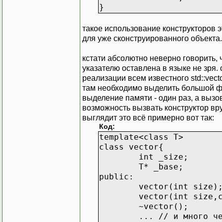
}
такое использование конструкторов э
для уже сконструированного объекта. 
кстати абсолютно неверно говорить, ч
указателю оставлена в языке не зря. 
реализации всем известного std::vecto
там необходимо выделить большой фр
выделение памяти - один раз, а вызо
возможность вызвать конструктор вр
выглядит это всё примерно вот так:
Код:
template<class T>
class vector{
int _size;
T* _base;
public:
vector(int size)
vector(int size,
~vector();
... // и много ч