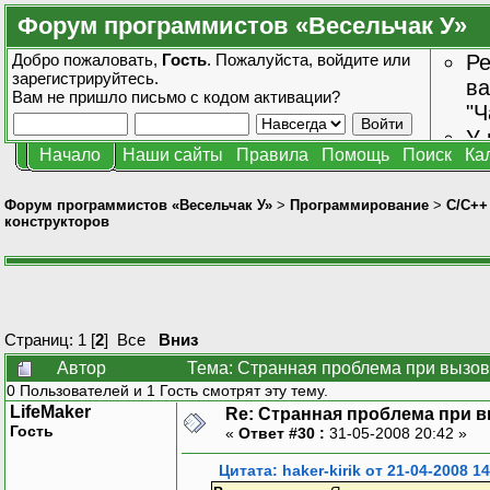
Форум программистов «Весельчак У»
Добро пожаловать,
Гость
. Пожалуйста,
войдите
или
Ре
зарегистрируйтесь
.
ва
Вам не пришло
письмо с кодом активации?
"Ч
У 
Начало
Наши сайты
Правила
Помощь
Поиск
Ка
от
зн
Форум программистов «Весельчак У»
>
Программирование
>
C/C++
конструкторов
Страниц:
1
[
2
]
Все
Вниз
Автор
Тема: Странная проблема при вызов
0 Пользователей и 1 Гость смотрят эту тему.
LifeMaker
Re: Странная проблема при 
Гость
«
Ответ #30 :
31-05-2008 20:42 »
Цитата: haker-kirik от 21-04-2008 14