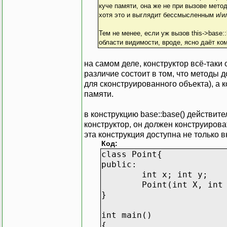
куче памяти, она же не при вызове мето
хотя это и выглядит бессмысленным и/
Тем не менее, если уж вызов this->base:
области видимости, вроде, ясно даёт ком
на самом деле, конструктор всё-таки
различие состоит в том, что методы 
для сконструированного объекта), а
памяти.
в конструкцию base::base() действит
конструктор, он должен конструироват
эта конструкция доступна не только вн
Код:
class Point{
public:
int x; int y;
Point(int X, int
}
int main()
{