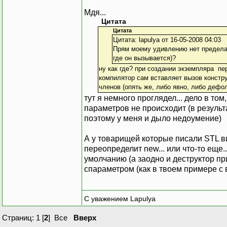
Мдя...
Цитата
Цитата
Цитата: lapulya от 16-05-2008 04:03
Прям моему удивлению нет предела.
где он вызывается)?
ну как где? при создании экземпляра пер
компилятор сам вставляет вызов конструк
членов (опять же, либо явно, либо дефо
тут я немного проглядел... дело в том
параметров не происходит (в результ
поэтому у меня и дыло недоумение)
А у товарищей которые писали STL в
переопределит new... или что-то еще.
умолчанию (а заодно и деструктор при 
спараметром (как в твоем примере с ве
С уважением Lapulya
Страниц:
1
[
2
]
Все
Вверх