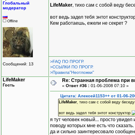
Глобальный
LifeMaker
, тихо сам с собой веду бес
модератор
вот ведь задел тебя энтот конструкто
Offline
Кем работаешь, ежели не секрет ?
>FAQ ПО ПРОГР.
Сообщений: 13
>ССЫЛКИ ПО ПРОГР.
>Правила"Неотложки"
LifeMaker
Re: Странная проблема при 
Гость
«
Ответ #36 :
01-06-2008 07:10 »
Цитата: Алексей1153++ от 01-06-20
LifeMaker
, тихо сам с собой веду бесед
вот ведь задел тебя энтот конструктор
я тут человек новый... просто увидел
поводу которых мне есть что сказать. 
да и сильно заинтересовало сообщение