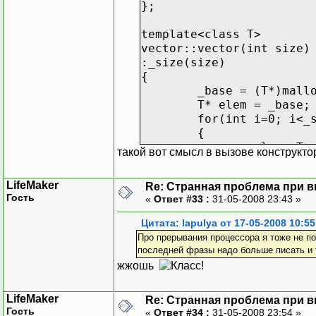
};
template<class T>
vector::vector(int size)
:_size(size)
{
_base = (T*)mall
T* elem = _base;
for(int i=0; i<_
{
elem->T:
такой вот смысл в вызове конструктор
elem++;
}
LifeMaker
Re: Странная проблема при 
}
Гость
«
Ответ #33 :
31-05-2008 23:43 »
template<class T>
Цитата: lapulya от 17-05-2008 10:55
vector::vector(int size,
Про прерывания процессора я тоже не по
:_size(size)
последней фразы надо больше писать и ти
{
жжошь
_base = (T*)mall
T* elem = _base;
LifeMaker
Re: Странная проблема при 
for(int i=0; i<_
Гость
«
Ответ #34 :
31-05-2008 23:54 »