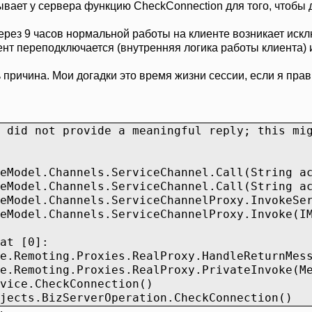
вает у сервера функцию CheckConnection для того, чтобы 
ерез 9 часов нормальной работы на клиенте возникает исклю
лиент переподключается (внутренняя логика работы клиента
причина. Мои догадки это время жизни сессии, если я прав,
 did not provide a meaningful reply; this mi
odel.Channels.ServiceChannel.Call(String act
odel.Channels.ServiceChannel.Call(String act
odel.Channels.ServiceChannelProxy.InvokeServ
odel.Channels.ServiceChannelProxy.Invoke(IM
at [0]:
Remoting.Proxies.RealProxy.HandleReturnMess
Remoting.Proxies.RealProxy.PrivateInvoke(Me
ice.CheckConnection()
cts.BizServerOperation.CheckConnection()