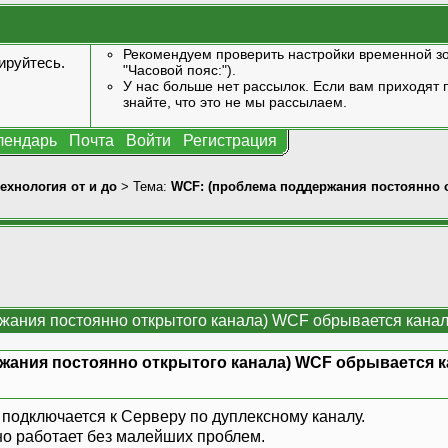
Рекомендуем проверить настройки временной зо
ируйтесь
.
"Часовой пояс:").
У нас больше нет рассылок. Если вам приходят п
знайте, что это не мы рассылаем.
лендарь
Почта
Войти
Регистрация
технология от и до
> Тема:
WCF: (проблема поддержания постоянно о
жания постоянно открытого канала) WCF обрывается канал 
жания постоянно открытого канала) WCF обрывается ка
 подключается к Серверу по дуплексному каналу.
о работает без малейших проблем.