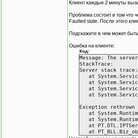
Клиент каждые 2 минуты вызы
Проблема состоит в том что ч
Faulted state. После этого к
Подскажите в чем может быть 
Ошибка на клиенте:
Код:
Message: The server
StackTrace:
Server stack trace:
at System.ServiceM
at System.ServiceM
at System.ServiceM
at System.ServiceM
Exception rethrown 
at System.Runtime.
at System.Runtime.
at PT.DTL.IPTServ
at PT_BLL.Biz_obje