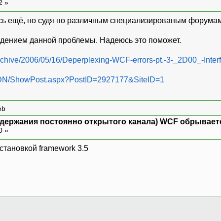
2 »
DTL.IPOSService),
ng,
сь ещё, но судя по различным специализированым форумам
asicObjects.ConfigUtil.GetValue(LSA
SForPOSPort).Replace("[LS_IP]"
ждением данной проблемы. Надеюсь это поможет.
ials.ServiceCertificate.Certificate = 
/archive/2006/05/16/Deperplexing-WCF-errors-pt.-3-_2D00_-Int
9KeyStorageFlags.PersistKeySet);
MSDN/ShowPost.aspx?PostID=2927177&SiteID=1
ngBehavior stb = new ServiceThrottli
rrentCalls = 1010;
rrentInstances = 1010;
eb
rrentSessions = 1010;
держания постоянно открытого канала) WCF обрывается
ription.Behaviors.Add(stb);
0 »
ed += new EventHandler(_posHost_Fau
Open();
тановкой framework 3.5
ption ex)
r(ex);