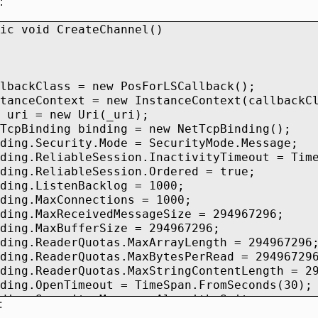
:
oid CreateChannel()
 = new PosForLSCallback();
t = new InstanceContext(callbackCla
ew Uri(_uri);
 binding = new NetTcpBinding();
ty.Mode = SecurityMode.Message;
eSession.InactivityTimeout = TimeSp
bleSession.Ordered = true;
enBacklog = 1000;
onnections = 1000;
ceivedMessageSize = 294967296;
ufferSize = 294967296;
Quotas.MaxArrayLength = 294967296
Quotas.MaxBytesPerRead = 294967296
Quotas.MaxStringContentLength = 294
meout = TimeSpan.FromSeconds(30);
ity.Message.AlgorithmSuite
:
ceModel.Security.SecurityAlgorithm