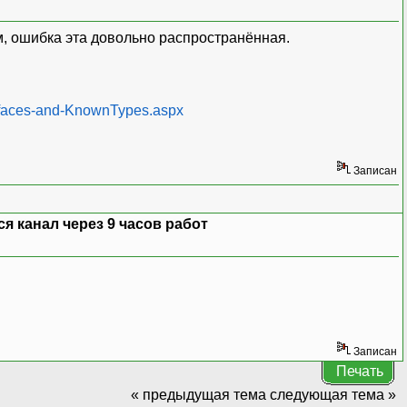
, ошибка эта довольно распространённая.
RegistryKeys.POSService),
, LSIP));
new X509Certificate2(Certs.VS2CAFE, ""
erfaces-and-KnownTypes.aspx
ngBehavior();
Записан
 канал через 9 часов работ
lted);
Записан
Печать
« предыдущая тема
следующая тема »