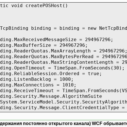
void createPOSHost()
y.Message.ClientCredentialType = Mess
ss ad = new EndpointAddress(
,
inding = binding = new NetTcpBinding(
ntIdentity(BasicObject.CERTIFICAT
HeaderCollection());
ceivedMessageSize = 294967296;
ufferSize = 294967296;
 DuplexChannelFactory<IPOSService>(ins
Quotas.MaxArrayLength = 294967296
ntials.ServiceCertificate.Authenticati
Quotas.MaxBytesPerRead = 294967296
eModel.Security.X509CertificateVali
Quotas.MaxStringContentLength = 294
tials.ServiceCertificate.Authentication
meout = TimeSpan.FromSeconds(30);
.Open();
bleSession.Ordered = true;
toryLS.CreateChannel();
enBacklog = 1000;
onnections = 1010;
ption ex)
imeout = TimeSpan.FromSeconds(VS2Settin
ity.Message.AlgorithmSuite
riteError("CreateChannel", ex);
eModel.Security.SecurityAlgorithmSui
eLine(ex.Message);
y.Message.ClientCredentialType = Mess
 ServiceHost(typeof(POSService));
держания постоянно открытого канала) WCF обрывается
ServiceEndpoint(