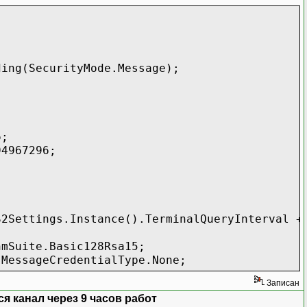
ageCredentialType.None;
SecurityMode.Message);
E_CAFE),
tanceContext, binding, ad);
;
on.CertificateValidationMode
;
dationMode.PeerOrChainTrust;
967296;
.TrustedStoreLocation = StoreLocation.L
gs.Instance().TerminalQueryInterval + T
te.Basic128Rsa15;
ageCredentialType.None;
Записан
 канал через 9 часов работ