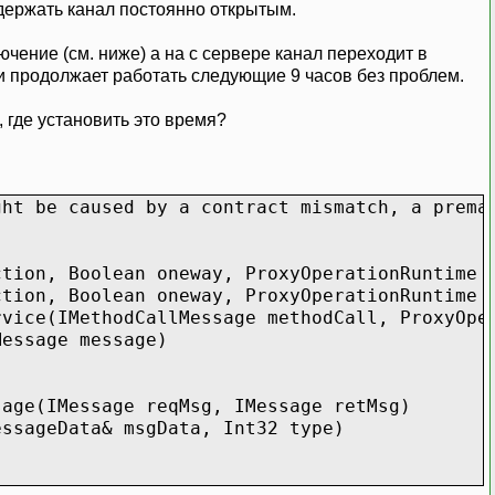
держать канал постоянно открытым.
чение (см. ниже) а на с сервере канал переходит в
) и продолжает работать следующие 9 часов без проблем.
 где установить это время?
ght be caused by a contract mismatch, a prema
ion, Boolean oneway, ProxyOperationRuntime o
ion, Boolean oneway, ProxyOperationRuntime o
ice(IMethodCallMessage methodCall, ProxyOper
essage message)
age(IMessage reqMsg, IMessage retMsg)
ssageData& msgData, Int32 type)