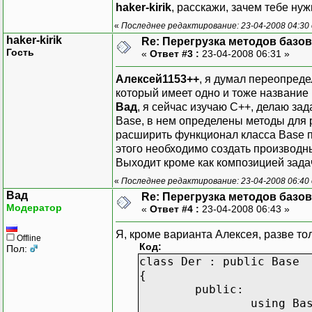
haker-kirik
, расскажи, зачем тебе ну
«
Последнее редактирование: 23-04-2008 04:30
haker-kirik
Re: Перегрузка методов базо
Гость
«
Ответ #3 :
23-04-2008 06:31 »
Алексей1153++
, я думал переопред
который имеет одно и тоже название и
Вад
, я сейчас изучаю С++, делаю зад
Base, в нем определены методы для 
расширить функционал класса Base 
этого необходимо создать производн
Выходит кроме как композицией зад
«
Последнее редактирование: 23-04-2008 06:40 о
Вад
Re: Перегрузка методов базо
Модератор
«
Ответ #4 :
23-04-2008 06:43 »
Я, кроме варианта Алексея, разве то
Offline
Код:
Пол:
class Der : public Base
{
public:
using Ba