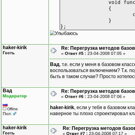
void fun
{
}
};
haker-kirik
Re: Перегрузка методов базо
Гость
«
Ответ #5 :
23-04-2008 07:05 »
Вад
, т.е. если у меня в базовом кла
воспользоваться включением? Т.к. под
быть в таком случае? Просто хотелос
Вад
Re: Перегрузка методов базо
Модератор
«
Ответ #6 :
23-04-2008 07:06 »
haker-kirik
, если у тебя в базовом к
Offline
наверное ты плохо спроектировал к
Пол:
haker-kirik
Re: Перегрузка методов базо
Гость
«
Ответ #7 :
23-04-2008 07:17 »