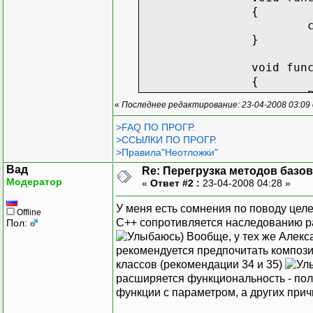
{
}
void fun
{
«
Последнее редактирование: 23-04-2008 03:09
}
>FAQ ПО ПРОГР.
};
>ССЫЛКИ ПО ПРОГР.
>Правила"Неотложки"
Вад
Re: Перегрузка методов базо
Модератор
«
Ответ #2 :
23-04-2008 04:28 »
У меня есть сомнения по поводу цел
Offline
C++ сопротивляется наследованию р
Пол:
) Вообще, у тех же Алек
рекомендуется предпочитать композ
классов (рекомендации 34 и 35)
расширяется функциональность - пол
функции с параметром, а других прич