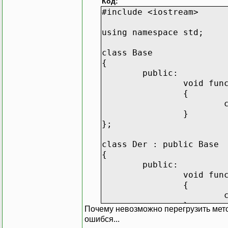
Код:
#include <iostream>
using namespace std;
class Base
{
public:
void fun
{
}
};
class Der : public Base
{
public:
void fun
{
}
Почему невозможно перегрузить мет
};
ошибся...