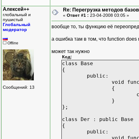
int main()
Алексей++
Re: Перегрузка методов базо
{
глобальный и
«
Ответ #1 :
23-04-2008 03:05 »
Der d1;
пушистый
d1.func(3);
Глобальный
вообще то, ты функцию её переопреде
d1.func(); // <-
модератор
cin.get();
а ошибка там в том, что function does 
return 0;
Offline
}
может так нужно
Код:
class Base
{
public:
void fun
Сообщений: 13
{
}
};
class Der : public Base
{
public:
void fun