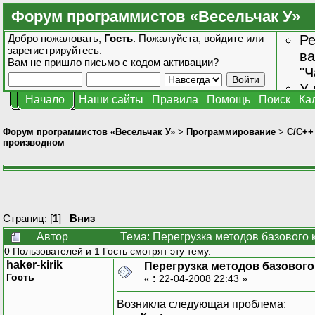
Форум программистов «Весельчак У»
Добро пожаловать,
Гость
. Пожалуйста,
войдите
или
Ре
зарегистрируйтесь
.
ва
Вам не пришло
письмо с кодом активации?
"Ч
У 
Начало
Наши сайты
Правила
Помощь
Поиск
Ка
от
зн
Форум программистов «Весельчак У»
>
Программирование
>
C/C++
производном
Страниц: [
1
]
Вниз
Автор
Тема: Перегрузка методов базового 
0 Пользователей и 1 Гость смотрят эту тему.
haker-kirik
Перегрузка методов базового
Гость
«
:
22-04-2008 22:43 »
Возникла следующая проблема: