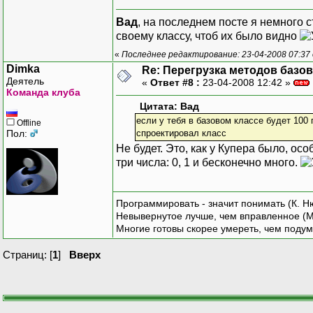
Вад
, на последнем посте я немного с
своему классу, чтоб их было видно
«
Последнее редактирование: 23-04-2008 07:37 о
Dimka
Re: Перегрузка методов базо
Деятель
«
Ответ #8 :
23-04-2008 12:42 »
Команда клуба
Цитата: Вад
если у тебя в базовом классе будет 100
Offline
Пол:
спроектировал класс
Не будет. Это, как у Купера было, о
три числа: 0, 1 и бесконечно много.
Программировать - значит понимать (К. Н
Невывернутое лучше, чем вправленное (М
Многие готовы скорее умереть, чем подум
Страниц: [
1
]
Вверх