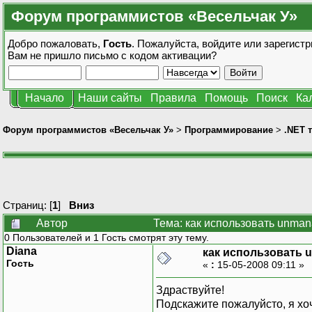
Форум программистов «Весельчак У»
Добро пожаловать,
Гость
. Пожалуйста,
войдите
или
зарегистр
Вам не пришло
письмо с кодом активации?
Начало
Наши сайты
Правила
Помощь
Поиск
Ка
Форум программистов «Весельчак У»
>
Программирование
>
.NET 
Страниц: [
1
]
Вниз
Автор
Тема: как использовать unman
0 Пользователей и 1 Гость смотрят эту тему.
Diana
как использовать 
Гость
«
:
15-05-2008 09:11 »
Здраствуйте!
Подскажите пожалуйсто, я хо