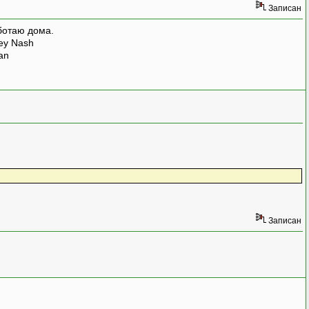
Записан
ботаю дома.
rey Nash
man
Записан