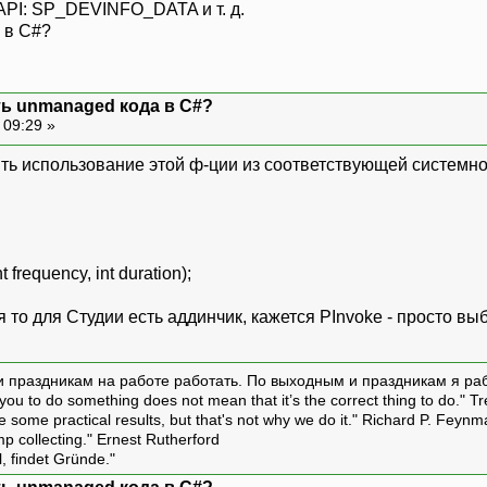
API: SP_DEVINFO_DATA и т. д.
 в С#?
ть unmanaged кода в C#?
 09:29 »
ить использование этой ф-ции из соответствующей системно
t frequency, int duration);
я то для Студии есть аддинчик, кажется PInvoke - просто вы
и праздникам на работе работать. По выходным и праздникам я ра
ou to do something does not mean that it’s the correct thing to do." T
ive some practical results, but that's not why we do it." Richard P. Feyn
amp collecting." Ernest Rutherford
l, findet Gründe."