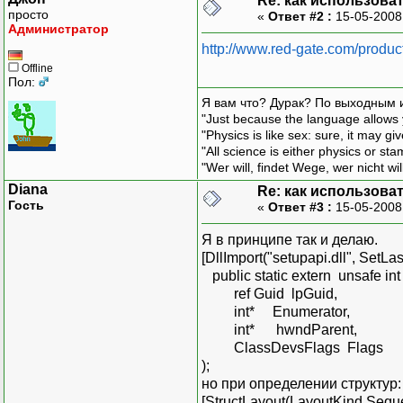
Re: как использова
просто
«
Ответ #2 :
15-05-2008
Администратор
http://www.red-gate.com/produc
Offline
Пол:
Я вам что? Дурак? По выходным 
"Just because the language allows y
"Physics is like sex: sure, it may g
"All science is either physics or st
"Wer will, findet Wege, wer nicht wil
Diana
Re: как использова
Гость
«
Ответ #3 :
15-05-2008
Я в принципе так и делаю.
[DllImport("setupapi.dll", SetLas
public static extern unsafe i
ref Guid lpGuid,
int* Enumerator,
int* hwndParent,
ClassDevsFlags Flags
);
но при определении структур:
[StructLayout(LayoutKind.Seque