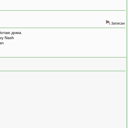
Записан
ботаю дома.
rey Nash
man