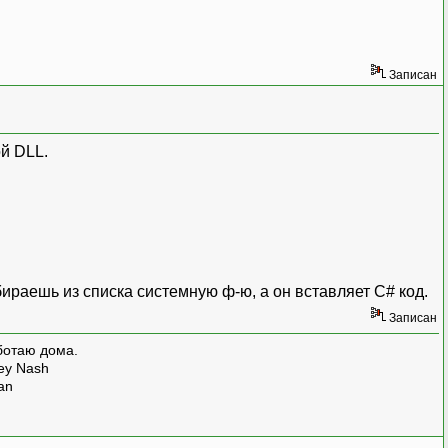
Записан
й DLL.
бираешь из списка системную ф-ю, а он вставляет C# код.
Записан
ботаю дома.
rey Nash
man