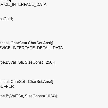
DEVICE_INTERFACE_DATA
sGuid;
ntial, CharSet= CharSet.Ansi)]
_DEVICE_INTERFACE_DETAIL_DATA
ByValTStr, SizeConst= 256)]
ntial, CharSet= CharSet.Ansi)]
_BUFFER
ByValTStr, SizeConst= 1024)]