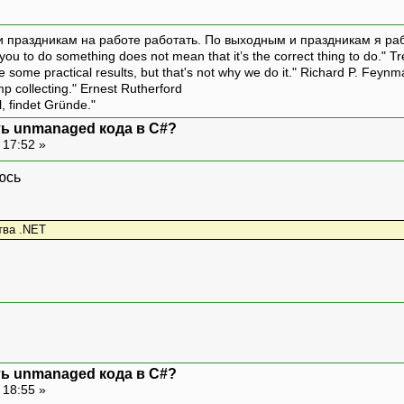
и праздникам на работе работать. По выходным и праздникам я ра
ou to do something does not mean that it’s the correct thing to do." T
ive some practical results, but that's not why we do it." Richard P. Feyn
amp collecting." Ernest Rutherford
l, findet Gründe."
ть unmanaged кода в C#?
 17:52 »
тва .NET
ть unmanaged кода в C#?
 18:55 »