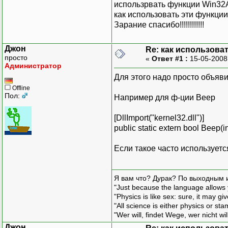
использрвать функции Win32
как использовать эти функции
Зарание спасибо!!!!!!!!!!!!
Джон
Re: как использова
просто
«
Ответ #1 :
15-05-2008
Администратор
Для этого надо просто объяв
Offline
Пол:
Например для ф-ции Beep
[DllImport("kernel32.dll")]
public static extern bool Beep(in
Если такое часто используетс
Я вам что? Дурак? По выходным 
"Just because the language allows y
"Physics is like sex: sure, it may g
"All science is either physics or st
"Wer will, findet Wege, wer nicht wil
Джон