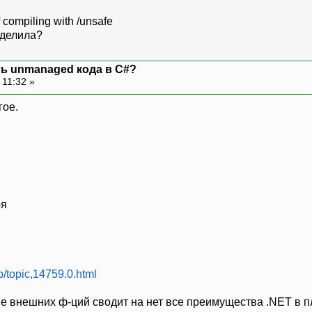
f compiling with /unsafe
еделила?
ть unmanaged кода в C#?
 11:32 »
гое.
-я
p/topic,14759.0.html
ие внешних ф-ций сводит на нет все преимущества .NET в 