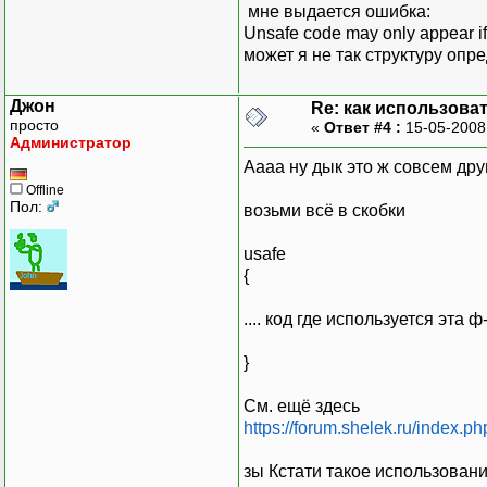
мне выдается ошибка:
Unsafe code may only appear i
может я не так структуру опр
Джон
Re: как использова
просто
«
Ответ #4 :
15-05-2008
Администратор
Аааа ну дык это ж совсем дру
Offline
Пол:
возьми всё в скобки
usafe
{
.... код где используется эта ф
}
См. ещё здесь
https://forum.shelek.ru/index.ph
зы Кстати такое использован