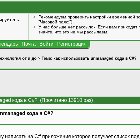
Рекомендуем проверить настройки временной зо
ируйтесь
.
"Часовой пояс:").
У нас больше нет рассылок. Если вам приходят п
знайте, что это не мы рассылаем.
лендарь
Почта
Войти
Регистрация
технология от и до
> Тема:
как использовать unmanaged кода в C#?
aged кода в C#? (Прочитано 13910 раз)
unmanaged кода в C#?
чу написать на C# приложения которое получает список по