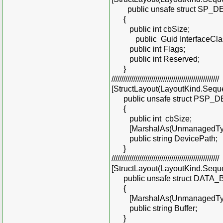
public unsafe struct SP_
{
public int cbSize;
public Guid InterfaceClas
public int Flags;
public int Reserved;
}
//////////////////////////////////////////////////////
[StructLayout(LayoutKind.Seque
public unsafe struct PSP
{
public int cbSize;
[MarshalAs(UnmanagedType.
public string DevicePath;
}
//////////////////////////////////////////////////////
[StructLayout(LayoutKind.Seque
public unsafe struct DATA
{
[MarshalAs(UnmanagedType.
public string Buffer;
}