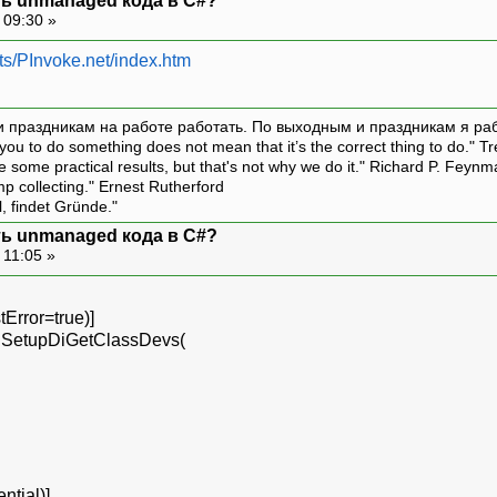
ть unmanaged кода в C#?
 09:30 »
ts/PInvoke.net/index.htm
и праздникам на работе работать. По выходным и праздникам я ра
ou to do something does not mean that it’s the correct thing to do." T
ive some practical results, but that's not why we do it." Richard P. Feyn
amp collecting." Ernest Rutherford
l, findet Gründe."
ть unmanaged кода в C#?
 11:05 »
tError=true)]
nt SetupDiGetClassDevs(
ntial)]