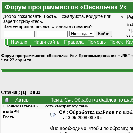
Форум программистов «Весельчак У»
Добро пожаловать,
Гость
. Пожалуйста,
войдите
или
Ре
зарегистрируйтесь
.
ва
Вам не пришло
письмо с кодом активации?
"Ч
У 
Начало
Наши сайты
Правила
Помощь
Поиск
Ка
от
зн
Форум программистов «Весельчак У»
>
Программирование
>
.NET 
*.txt,??.cpp и тд.
Страниц: [
1
]
Вниз
Автор
Тема: C# : Обработка файлов по шабло
0 Пользователей и 1 Гость смотрят эту тему.
makc9I
C# : Обработка файлов по шабло
Гость
«
:
20-05-2008 06:39 »
Мне необходимо, чтобы по образцу, в