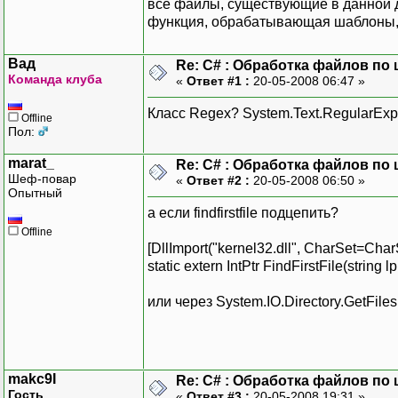
все файлы, существующие в данной 
функция, обрабатывающая шаблоны, не 
Вад
Re: C# : Обработка файлов по ш
Команда клуба
«
Ответ #1 :
20-05-2008 06:47 »
Класс Regex? System.Text.RegularExp
Offline
Пол:
marat_
Re: C# : Обработка файлов по ш
Шеф-повар
«
Ответ #2 :
20-05-2008 06:50 »
Опытный
а если findfirstfile подцепить?
Offline
[DllImport("kernel32.dll", CharSet=Char
static extern IntPtr FindFirstFile(stri
или через System.IO.Directory.GetFiles
makc9I
Re: C# : Обработка файлов по ш
Гость
«
Ответ #3 :
20-05-2008 19:31 »