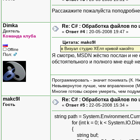
Рассакажите пожалуйста поподробнее
Dimka
Re: C# : Обработка файлов по ш
Деятель
«
Ответ #4 :
20-05-2008 19:47 »
Команда клуба
Цитата: makc9I
в Визуал студио ХЕлп кривой какойто
Offline
Пол:
Я смотрю, MSDN жёстко послан и не
обстоятельного и полного мне ещё н
Программировать - значит понимать (К. Н
Невывернутое лучше, чем вправленное (М
Многие готовы скорее умереть, чем подум
makc9I
Re: C# : Обработка файлов по ш
Гость
«
Ответ #5 :
22-05-2008 15:34 »
string path = System.Environment.Curre
for (int k = 0; k < System.IO.Direct
{
string buf;