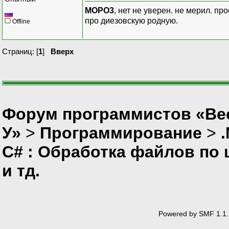
MOPO3
, нет не уверен. не мерил. п
про диезовскую родную.
Offline
Страниц: [
1
]
Вверх
Форум программистов «Ве
У»
>
Программирование
>
C# : Обработка файлов по ш
и тд.
Powered by SMF 1.1.