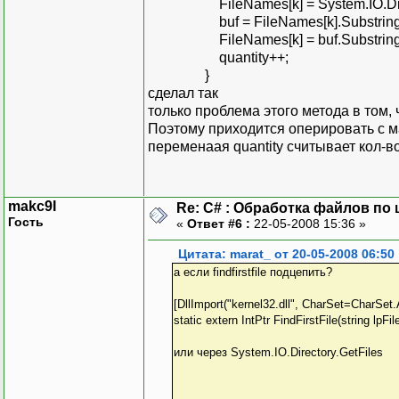
FileNames[k] = System.IO.Director
buf = FileNames[k].Substring(path.
FileNames[k] = buf.Substring(1, 
quantity++;
}
сделал так
только проблема этого метода в том,
Поэтому приходится оперировать с 
переменаая quantity считывает кол-
makc9I
Re: C# : Обработка файлов по ш
Гость
«
Ответ #6 :
22-05-2008 15:36 »
Цитата: marat_ от 20-05-2008 06:50
а если findfirstfile подцепить?
[DllImport("kernel32.dll", CharSet=CharSet.
static extern IntPtr FindFirstFile(string l
или через System.IO.Directory.GetFiles