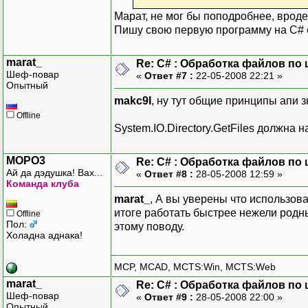
Марат, не мог бы поподробнее, вроде
Пишу свою первую программу на C# ес
marat_
Re: C# : Обработка файлов по ш
Шеф-повар
«
Ответ #7 :
22-05-2008 22:21 »
Опытный
makc9I
, ну тут общие принципы апи з
Offline
System.IO.Directory.GetFiles должна
MOPO3
Re: C# : Обработка файлов по ш
Ай да дэдушка! Вах...
«
Ответ #8 :
28-05-2008 12:59 »
Команда клуба
marat_
, А вы уверены что использован
итоге работать быстрее нежели родн
Offline
Пол:
этому поводу.
Холадна аднака!
MCP, MCAD, MCTS:Win, MCTS:Web
marat_
Re: C# : Обработка файлов по ш
Шеф-повар
«
Ответ #9 :
28-05-2008 22:00 »
Опытный