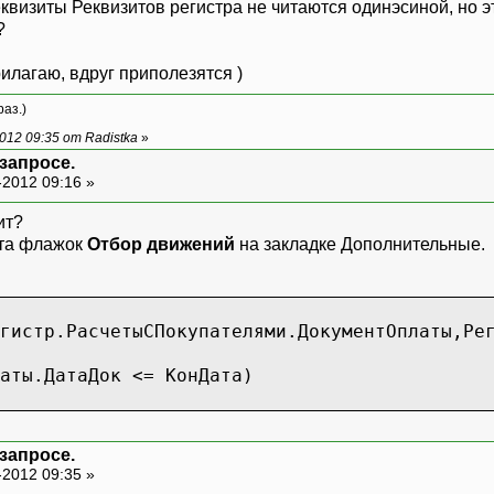
квизиты Реквизитов регистра не читаются одинэсиной, но эт
оимостьПодлежащаяРеализации = Регистр.Расход
?
личествоРасчеты = Регистр.РасчетыСПокупателя
илагаю, вдруг приполезятся )
оимостьРасчеты = Регистр.РасчетыСПокупателям
етнаяСтоимостьРасчеты = Регистр.РасчетыСПоку
раз.)
долженность = Регистр.РасчетыСПокупателями.С
12 09:35 от Radistka
»
 = Регистр.РасчетыСПокупателями.СуммаНП;
 запросе.
С = Регистр.РасчетыСПокупателями.СуммаНДС;
-2012 09:16 »
ункция КоличествоНачОст = НачОст(КоличествоР
ит?
ункция КоличествоПриход = Приход(КоличествоР
ита флажок
Отбор движений
на закладке Дополнительные.
ункция КоличествоКонОст = КонОст(КоличествоР
ункция СтоимостьНачОст = НачОст(СтоимостьРас
ункция СтоимостьПриход = Приход(СтоимостьРас
гистр.РасчетыСПокупателями.ДокументОплаты,Ре
ункция СтоимостьКонОст = КонОст(СтоимостьРас
аты.ДатаДок <= КонДата)
ункция УчетноеКоличествоРасчетыНачОст = НачОс
ункция УчетноеКоличествоРасчетыРасход = Расхо
ункция УчетноеКоличествоРасчетыКонОст = КонОс
 запросе.
-2012 09:35 »
ункция УчетнаяСтоимостьРасчетыНачОст = НачОст