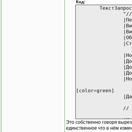
Код:
ТекстЗапрос
"//
|П
|Ви
|Ви
|О
|Ст
|Но
|До
|До
|До
|Но
[color=green
|Да
//
|Ко
Это собственно говоря вырезк
|Ст
единственное что в нём измен