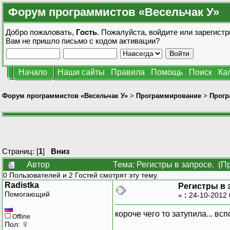
Форум программистов «Весельчак У»
Добро пожаловать,
Гость
. Пожалуйста,
войдите
или
зарегистр
Вам не пришло
письмо с кодом активации?
Начало
Наши сайты
Правила
Помощь
Поиск
Ка
Форум программистов «Весельчак У»
>
Программирование
>
Прогр
Страниц: [
1
]
Вниз
Автор
Тема: Регистры в запросе. (П
0 Пользователей и 2 Гостей смотрят эту тему.
Radistka
Регистры в 
Помогающий
«
:
24-10-2012 
короче чего то затупила... в
Offline
Пол: