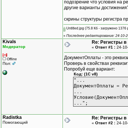
подозрение что условия на ре
|Ст
другие варианты достижения
|Ко
скрины структуры регистра пр
|Ст
|Уч
Untitled.jpg
(75.8 Кб - загружено 1376 
|За
«
Последнее редактирование: 24-10-20
|НП
Kivals
Re: Регистры в
|НД
Модератор
«
Ответ #1 :
24-10
|Ф
ДокументОплаты - это реквиз
Offline
|Ф
Проверь в свойствах реквиз
Пол:
|Ф
Попробуй еще вариант:
Код: (1C v8)
|Ф
"...
|Ф
ДокументОплаты = Ре
|Ф
...
Условие(ДокументОпл
|Ф
..."
;
|Ф
|Ф
Radistka
Re: Регистры в
Помогающий
«
Ответ #2 :
24-10
|Ф