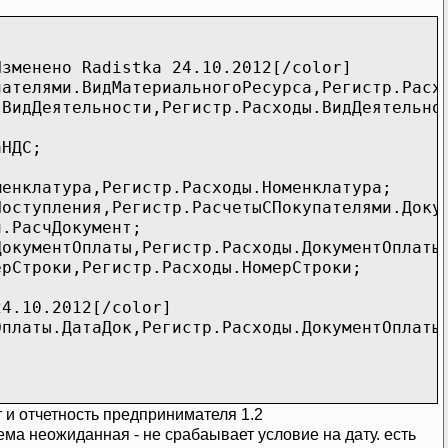
зменено Radistka 24.10.2012[/color]
пателями.ВидМатериальногоРесурса,Регистр.Расх
.ВидДеятельности,Регистр.Расходы.ВидДеятельно
аНДС;
менклатура,Регистр.Расходы.Номенклатура;
Поступления,Регистр.РасчетыСПокупателями.Доку
и.РасчДокумент;
ДокументОплаты,Регистр.Расходы.ДокументОплаты
ерСтроки,Регистр.Расходы.НомерСтроки;
2012[/color]
Оплаты.ДатаДок,Регистр.Расходы.ДокументОплаты
Оплаченное;
 и отчетность предпринимателя 1.2
лаченная;
лема неожиданная - не срабаывает условие на дату. есть