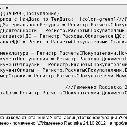
а =
{{ЗАПРОС(Поступления)
ериод с НачДата по ТекДата; [color=green]///И
дМатериальногоРесурса = Регистр.РасчетыСПоку
дДеятельности = Регистр.РасчетыСПокупателями
благаетсяНДС = Регистр.Расходы.ОблагаетсяНДС;
авкаНДС = Регистр.РасчетыСПокупателями.Ставк
менклатура = Регистр.РасчетыСПокупателями.Но
кументПоступления = Регистр.Расходы.Документ
кументОтгрузки = Регистр.РасчетыСПокупателям
кументОплаты = Регистр.РасчетыСПокупателями.
мерСтроки = Регистр.РасчетыСПокупателями.Ном
] ///Изменено Radistka 24.10.
таДок= Регистр.РасчетыСПокупателями.Документ
личествоРасходы = Регистр.Расходы.Количество
а из кода отчета "книгаУчетаТаблица16" конфигурации Учет
оимостьРасходы = Регистр.Расходы.СтоимостьОп
ено - помеченно "///Изменено Radistka 24.10.2012". а проб