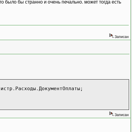
о было бы странно и очень печально. может тогда есть
ы.СтоимостьОплаченная;
ми.Количество;
и.СтоимостьОплаченная;
пателями.Стоимость;
умма;
Записан
асходы);
асходы);
асходы);
ходы);
ходы);
гистр.Расходы.ДокументОплаты;
ходы);
т(КоличествоРасчеты);
д(КоличествоРасчеты);
Записан
т(КоличествоРасчеты);
(УчетнаяСтоимостьРасчеты);