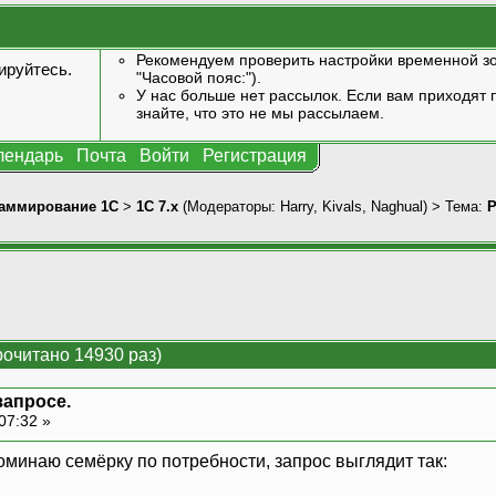
Рекомендуем проверить настройки временной зо
ируйтесь
.
"Часовой пояс:").
У нас больше нет рассылок. Если вам приходят п
знайте, что это не мы рассылаем.
лендарь
Почта
Войти
Регистрация
аммирование 1С
>
1С 7.x
(Модераторы:
Harry
,
Kivals
,
Naghual
) > Тема:
Р
рочитано 14930 раз)
запросе.
07:32 »
споминаю семёрку по потребности, запрос выглядит так: