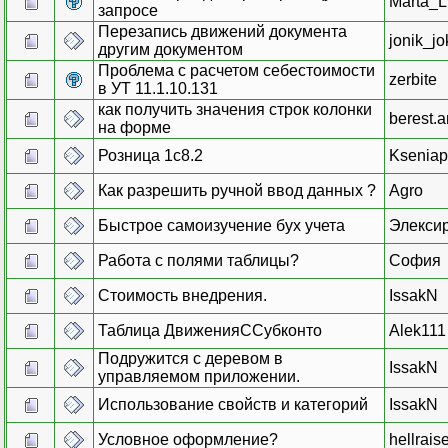
Marta_L
запросе
Перезапись движений документа
jonik_jo
другим документом
Проблема с расчетом себестоимости
zerbite
в УТ 11.1.10.131
как получить значения строк колонки
berest.a
на форме
Розница 1с8.2
Ksenia
Как разрешить ручной ввод данных ?
Agro
Быстрое самоизучение бух учета
Элекси
Работа с полями таблицы?
София
Стоимость внедрения.
IssakN
Таблица ДвиженияССубконто
Alek111
Подружится с деревом в
IssakN
управляемом приложении.
Использование свойств и категорий
IssakN
Условное оформление?
hellrais