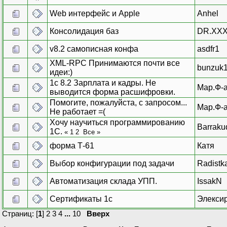
Web интерфейс и Apple
Anhel
Консолидация баз
DR.XX
v8.2 самописная конфа
asdfr1
XML-RPC Принимаются почти все
bunzuk
идеи:)
1с 8.2 Зарплата и кадры. Не
Мар.Ф-
выводится форма расшифровки.
Помогите, пожалуйста, с запросом...
Мар.Ф-
Не работает =(
Хочу научиться программированию
Barraku
1С.
«
1
2
Все
»
форма Т-61
Катя
Выбор конфигурации под задачи
Radistk
Автоматизация склада УПП.
IssakN
Сертификаты 1с
Элекси
Страниц: [
1
]
2
3
4
...
10
Вверх