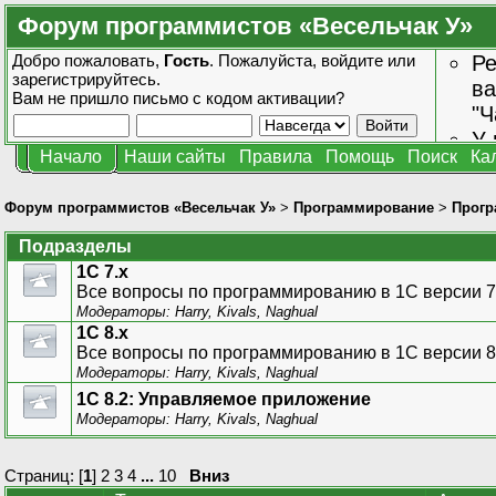
Форум программистов «Весельчак У»
Добро пожаловать,
Гость
. Пожалуйста,
войдите
или
Ре
зарегистрируйтесь
.
ва
Вам не пришло
письмо с кодом активации?
"Ч
У 
Начало
Наши сайты
Правила
Помощь
Поиск
Ка
от
зн
Форум программистов «Весельчак У»
>
Программирование
>
Прогр
Подразделы
1С 7.x
Все вопросы по программированию в 1С версии 7
Модераторы:
Harry
,
Kivals
,
Naghual
1С 8.x
Все вопросы по программированию в 1С версии 8
Модераторы:
Harry
,
Kivals
,
Naghual
1С 8.2: Управляемое приложение
Модераторы:
Harry
,
Kivals
,
Naghual
Страниц: [
1
]
2
3
4
...
10
Вниз