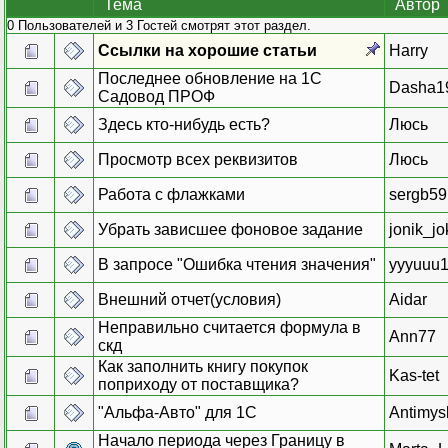
Тема
Автор
0 Пользователей и 3 Гостей смотрят этот раздел.
Ссылки на хорошие статьи
Harry
Последнее обновление на 1С
Dasha1
Садовод ПРОФ
Здесь кто-нибудь есть?
Люсь
Просмотр всех реквизитов
Люсь
Работа с флажками
sergb59
Убрать зависшее фоновое задание
jonik_jo
В запросе "Ошибка чтения значения"
yyyuuu
Внешний отчет(условия)
Aidar
Неправильно считается формула в
Ann77
скд
Как заполнить книгу покупок
Kas-tet
поприходу от поставщика?
"Альфа-Авто" для 1С
Antimysl
Начало периода через Границу в