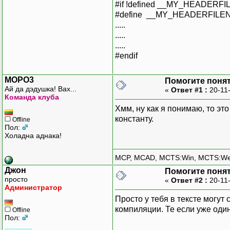
#if !defined __MY_HEADERF
#define __MY_HEADERFIL
.....
.....
.....
#endif
MOPO3
Помогите понять
Ай да дэдушка! Вах...
«
Ответ #1 :
20-11-
Команда клуба
Хмм, ну как я понимаю, то э
константу.
Offline
Пол:
Холадна аднака!
MCP, MCAD, MCTS:Win, MCTS:W
Джон
Помогите понять
просто
«
Ответ #2 :
20-11-
Администратор
Просто у тебя в тексте могут
компиляции. Те если уже один 
Offline
Пол: