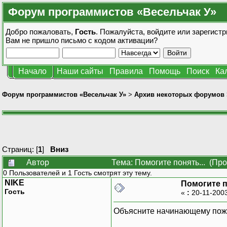
Форум программистов «Весельчак У»
Добро пожаловать,
Гость
. Пожалуйста,
войдите
или
зарегистр
Вам не пришло
письмо с кодом активации?
Начало
Наши сайты
Правила
Помощь
Поиск
Ка
Форум программистов «Весельчак У»
>
Архив некоторых форумов
Страниц: [
1
]
Вниз
Автор
Тема: Помогите понять... (Пр
0 Пользователей и 1 Гость смотрят эту тему.
NIKE
Помогите п
Гость
«
:
20-11-2003
Объясните начинающему пожа