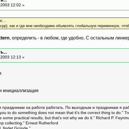
-2003 12:02 »
с...
*.срр), как и где мне необходимо объявлять глобальную переменную, что
xtern
, определить - в любом, где удобно. С остальным линке
...
-2003 12:13 »
я
е и инициаллизация
и праздникам на работе работать. По выходным и праздникам я ра
ou to do something does not mean that it’s the correct thing to do." T
ive some practical results, but that's not why we do it." Richard P. Feyn
amp collecting." Ernest Rutherford
l, findet Gründe."