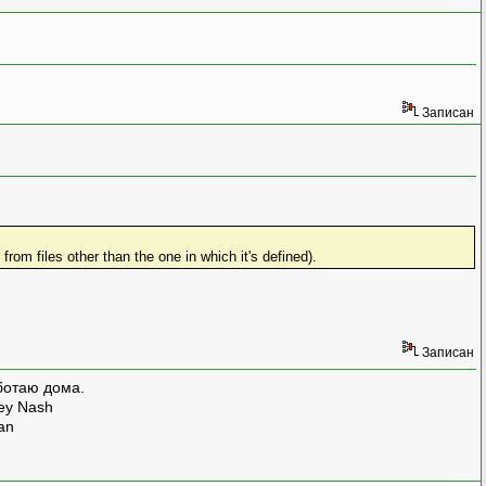
Записан
from files other than the one in which it's defined).
Записан
ботаю дома.
rey Nash
man