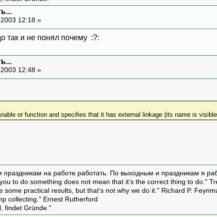
...
-2003 12:18 »
о так и не понял почему :?:
...
-2003 12:48 »
ble or function and specifies that it has external linkage (its name is visible 
и праздникам на работе работать. По выходным и праздникам я ра
ou to do something does not mean that it’s the correct thing to do." T
ive some practical results, but that's not why we do it." Richard P. Feyn
amp collecting." Ernest Rutherford
l, findet Gründe."