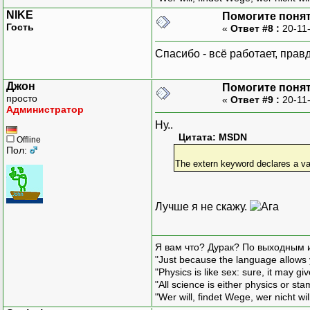
NIKE
Помогите понять
Гость
«
Ответ #8 :
20-11
Спасибо - всё работает, правд
Джон
Помогите понять
просто
«
Ответ #9 :
20-11
Администратор
Ну..
Цитата: MSDN
Offline
Пол:
The extern keyword declares a varia
Лучше я не скажу.
Я вам что? Дурак? По выходным 
"Just because the language allows y
"Physics is like sex: sure, it may g
"All science is either physics or st
"Wer will, findet Wege, wer nicht wil