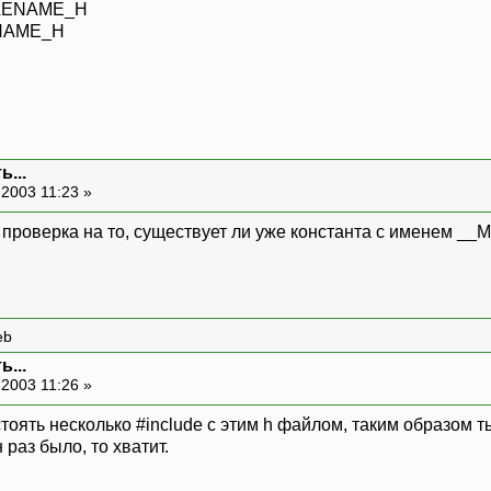
ILENAME_H
ENAME_H
...
2003 11:23 »
то проверка на то, существует ли уже константа с именем 
eb
...
2003 11:26 »
 стоять несколько #include с этим h файлом, таким образом
раз было, то хватит.