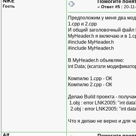
NIKE
Помогите понять
Гость
«
Ответ #5 :
20-11-
Предположим у меня два мод
1.срр и 2.срр
И общий заголовочный файл 
MyHeader.h я включаю и в 1.ср
#include MyHeader.h
#include MyHeader.h
В MyHeader.h объявляю:
int Data; (ксатати модификато
Компилю 1.срр - ОК
Компилю 2.срр - ОК
Делаю Build проекта - получа
1.obj : error LNK2005: "int da
2.obj : error LNK2005: "int da
Что я делаю не верно и для ч
Alf
Помогите понять