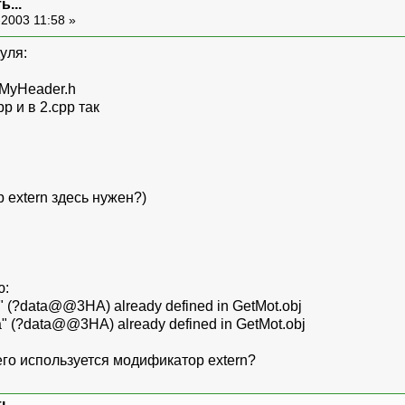
...
2003 11:58 »
уля:
MyHeader.h
р и в 2.срр так
р extern здесь нужен?)
ю:
ta" (?data@@3HA) already defined in GetMot.obj
ta" (?data@@3HA) already defined in GetMot.obj
его используется модификатор extern?
...