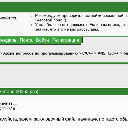
Рекомендуем проверить настройки временной зо
ируйтесь
.
"Часовой пояс:").
У нас больше нет рассылок. Если вам приходят п
знайте, что это не мы рассылаем.
лендарь
Почта
Войти
Регистрация
>
Архив вопросов по программированию
>
C/C++
>
ANSI С/С++
> Те
очитано 20353 раз)
онять...
 11:07 »
луйста, зачем заголовочный файл начинауют с такого объ