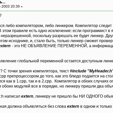
...
-2003 20:39 »
?
я либо компилятором, либо линкером. Компилятор следит з
 В этом правиле есть одно исключение: если программист в
неразрешенной, поскольку разрешать ее будет линкер. Друг
ом исходнике, и, стало быть, только линкер сможет провер
extern
- это НЕ ОБЪЯВЛЕНИЕ ПЕРЕМЕННОЙ, а информация к
ъявление глобальной переменной остается доступным линке
я? С точки зрения компилятора, текст
#include "MyHeader.h
срр препроцессором до того, как это блюдо подается на ст
лся как в 1.срр, так и в 2.срр. Компилятор в обоих случая
 обоих модулей все в порядке, но линкеру пришли два объя
r.h написал
extern
, линкеру не пришло бы НИ ОДНОГО объяв
ная должна объявляться без слова
extern
в одном и только 