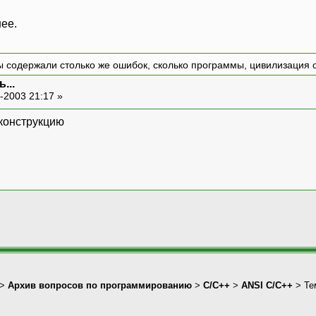
ее.
 содержали столько же ошибок, сколько программы, цивилизация о
...
-2003 21:17 »
конструкцию
>
Архив вопросов по программированию
>
C/C++
>
ANSI С/С++
> Те