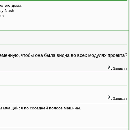
ботаю дома.
rey Nash
man
еременную, чтобы она была видна во всех модулях проекта?
Записан
Записан
улём мчащейся по соседней полосе машины.