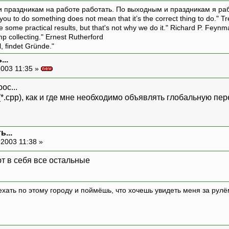
и праздникам на работе работать. По выходным и праздникам я ра
ou to do something does not mean that it’s the correct thing to do." T
ive some practical results, but that's not why we do it." Richard P. Feyn
amp collecting." Ernest Rutherford
l, findet Gründe."
..
003 11:35 »
ос...
(*.срр), как и где мне необходимо объявлять глобальную п
...
2003 11:38 »
ют в себя все остальные
 ехать по этому городу и поймёшь, что хочешь увидеть меня за р