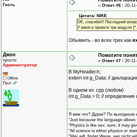
Гость
«
Ответ #6 :
20-11
Цитата: NIKE
ОК, спасибо!!! Последний вопро
У меня в проекте три модуля (
Объявить - во всех трех как
e
Джон
Помогите понять
просто
«
Ответ #7 :
20-11
Администратор
В MyHeader.h:
extern int g_Data; // деклараци
Offline
Пол:
В одном из срр (любом)
int g_Data = 0; // определени
Я вам что? Дурак? По выходным 
"Just because the language allows y
"Physics is like sex: sure, it may g
"All science is either physics or st
"Wer will, findet Wege, wer nicht wil