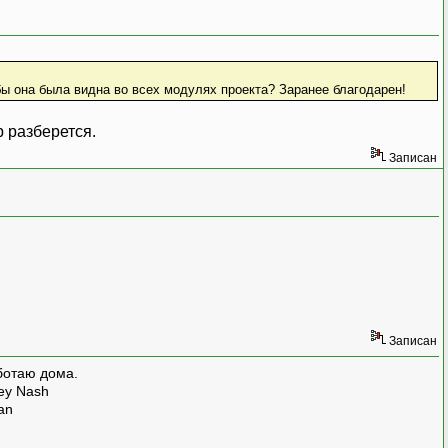
бы она была видна во всех модулях проекта? Заранее благодарен!
р разберется.
Записан
Записан
ботаю дома.
rey Nash
man