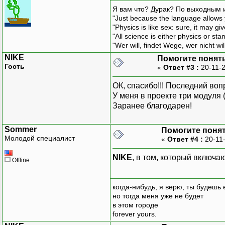
Я вам что? Дурак? По выходным 
"Just because the language allows y
"Physics is like sex: sure, it may g
"All science is either physics or st
"Wer will, findet Wege, wer nicht wil
NIKE
Помогите понять.
Гость
«
Ответ #3 :
20-11-2
ОК, спасибо!!! Последний вопр
У меня в проекте три модуля 
Заранее благодарен!
Sommer
Помогите понять
Молодой специалист
«
Ответ #4 :
20-11-
NIKE
, в том, который включа
Offline
когда-нибудь, я верю, ты будешь
но тогда меня уже не будет
в этом городе
forever yours.