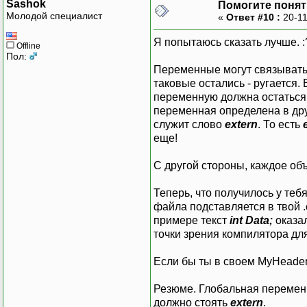
Sashok
Помогите понять
Молодой специалист
«
Ответ #10 :
20-11
Я попытаюсь сказать лучше. :
Offline
Пол:
Переменные могут связыватьс
таковые остались - ругается.
переменную должна остаться 
переменная определена в друг
служит слово
extern
. То есть
еще!
С другой стороны, каждое об
Теперь, что получилось у теб
файла подставляется в твой .
примере текст
int Data;
оказа
точки зрения компилятора для
Если бы ты в своем MyHeade
Резюме. Глобальная перемен
должно стоять
extern
.