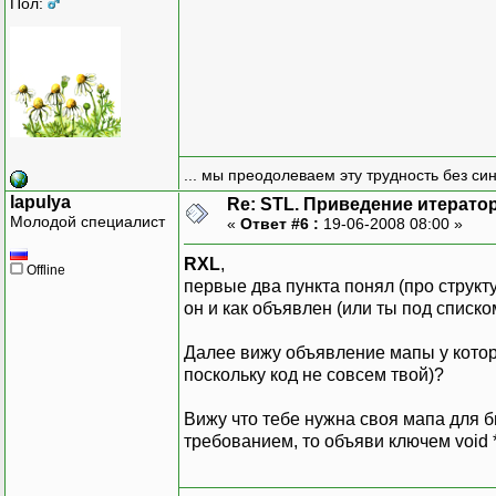
Пол:
... мы преодолеваем эту трудность без си
lapulya
Re: STL. Приведение итератор
Молодой специалист
«
Ответ #6 :
19-06-2008 08:00 »
RXL
,
Offline
первые два пункта понял (про структу
он и как объявлен (или ты под спис
Далее вижу объявление мапы у которо
поскольку код не совсем твой)?
Вижу что тебе нужна своя мапа для бы
требованием, то объяви ключем void 