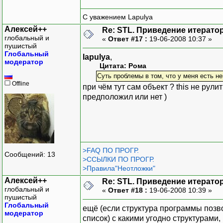
С уважением Lapulya
Алексей++
Re: STL. Приведение итератор
глобальный и
«
Ответ #17 :
19-06-2008 10:37 »
пушистый
Глобальный
lapulya
,
модератор
Цитата: Рома
Суть проблемы в том, что у меня есть не
Offline
при чём тут сам объект ? this не рул
предположил или нет )
>FAQ ПО ПРОГР.
Сообщений: 13
>ССЫЛКИ ПО ПРОГР.
>Правила"Неотложки"
Алексей++
Re: STL. Приведение итератор
глобальный и
«
Ответ #18 :
19-06-2008 10:39 »
пушистый
Глобальный
ещё (если структура программы позв
модератор
список) с какими угодно структурами,