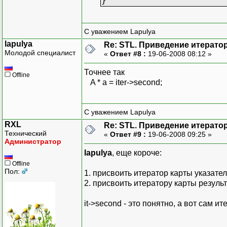
}
С уважением Lapulya
lapulya
Re: STL. Приведение итератор
Молодой специалист
«
Ответ #8 :
19-06-2008 08:12 »
Точнее так
Offline
A * a = iter->second;
С уважением Lapulya
RXL
Re: STL. Приведение итератор
Технический
«
Ответ #9 :
19-06-2008 09:25 »
Администратор
lapulya
, еще короче:
Offline
Пол:
1. присвоить итератор карты указател
2. присвоить итератору карты результ
it->second - это понятно, а вот сам ит