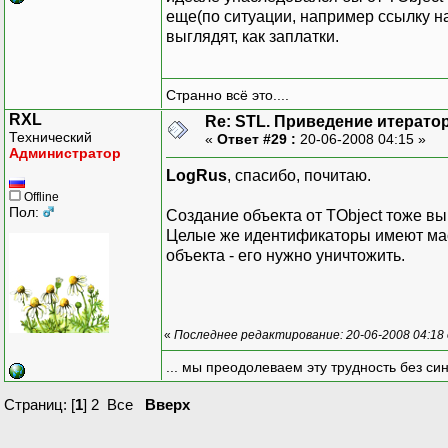
еще(по ситуации, например ссылку на 
выглядят, как заплатки.
Странно всё это....
RXL
Re: STL. Приведение итератор
Технический
«
Ответ #29 :
20-06-2008 04:15 »
Администратор
LogRus
, спасибо, почитаю.
Offline
Пол:
Создание объекта от TObject тоже вы
Целые же идентификаторы имеют мас
объекта - его нужно уничтожить.
«
Последнее редактирование: 20-06-2008 04:18
... мы преодолеваем эту трудность без си
Страниц: [
1
]
2
Все
Вверх