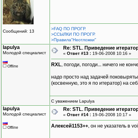
>FAQ ПО ПРОГР.
Сообщений: 13
>ССЫЛКИ ПО ПРОГР.
>Правила"Неотложки"
lapulya
Re: STL. Приведение итератор
Молодой специалист
«
Ответ #13 :
19-06-2008 10:16 »
RXL
, погоди, погоди... ничего не кон
Offline
надо просто над задачей поковырятьс
(косвенную, это я по итератор) на се
С уважением Lapulya
lapulya
Re: STL. Приведение итератор
Молодой специалист
«
Ответ #14 :
19-06-2008 10:17 »
Алексей1153++
, он не указатель в v
Offline