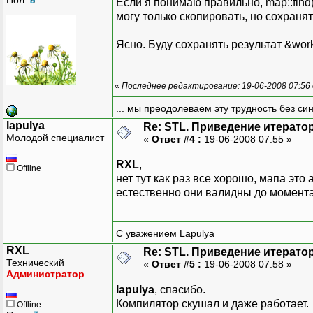
Если я понимаю правильно, map::find
могу только скопировать, но сохраня
Ясно. Буду сохранять результат &work
«
Последнее редактирование: 19-06-2008 07:56
... мы преодолеваем эту трудность без си
lapulya
Re: STL. Приведение итератор
Молодой специалист
«
Ответ #4 :
19-06-2008 07:55 »
RXL
,
Offline
нет тут как раз все хорошо, мапа эт
естественно они валидны до момента
С уважением Lapulya
RXL
Re: STL. Приведение итератор
Технический
«
Ответ #5 :
19-06-2008 07:58 »
Администратор
lapulya
, спасибо.
Компилятор скушал и даже работает.
Offline