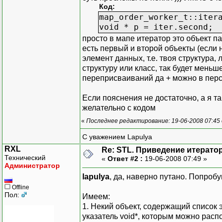
Код:
map_order_worker_t::iter
void * p = iter.second;
просто в мапе итератор это объект па
есть первый и второй объекты (если н
элемент данных, т.е. твоя структура,
структуру или класс, так будет меньш
переприсваиваний да + можно в перс
Если пояснения не достаточно, а я т
желательно с кодом
«
Последнее редактирование: 19-06-2008 07:45 
С уважением Lapulya
RXL
Re: STL. Приведение итератор
Технический
«
Ответ #2 :
19-06-2008 07:49 »
Администратор
lapulya
, да, наверно путано. Попробу
Offline
Пол:
Имеем:
1. Некий объект, содержащий список
указатель void*, которым можно рас