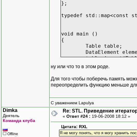
};
typedef std::map<const s
void main ()
{
Table table;
DataElement elem
table.insert(Tab
ну или что то в этом роде.
GUIObject * obje
object->userData
Для того чтобы поберечь память можн
переопределить функцию меньше дл
Table::iterator 
if (iter != tabl
{
С уважением Lapulya
// делае
Dimka
Re: STL. Приведение итератор
}
Деятель
«
Ответ #24 :
19-06-2008 18:12 »
}
Команда клуба
Цитата: RXL
Я не могу понять, что я могу хранить по
Offline