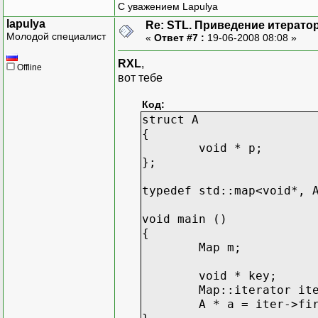
С уважением Lapulya
lapulya
Re: STL. Приведение итератор
Молодой специалист
«
Ответ #7 :
19-06-2008 08:08 »
RXL
,
Offline
вот тебе
Код:
struct A
{
void * p;
};
typedef std::map<void*, 
void main ()
{
Map m;
void * key;
Map::iterator it
A * a = iter->fi