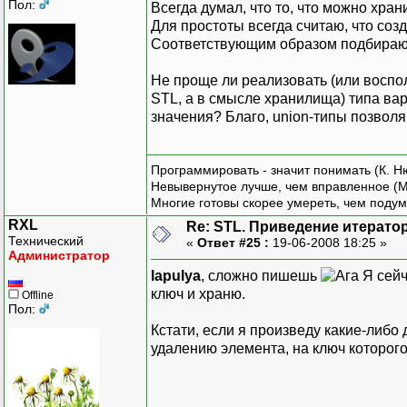
Пол:
Всегда думал, что то, что можно хранит
Для простоты всегда считаю, что созд
Соответствующим образом подбираю
Не проще ли реализовать (или воспо
STL, а в смысле хранилища) типа ва
значения? Благо, union-типы позволя
Программировать - значит понимать (К. Н
Невывернутое лучше, чем вправленное (М
Многие готовы скорее умереть, чем подум
RXL
Re: STL. Приведение итератор
Технический
«
Ответ #25 :
19-06-2008 18:25 »
Администратор
lapulya
, сложно пишешь
Я сейч
ключ и храню.
Offline
Пол:
Кстати, если я произведу какие-либо 
удалению элемента, на ключ которого