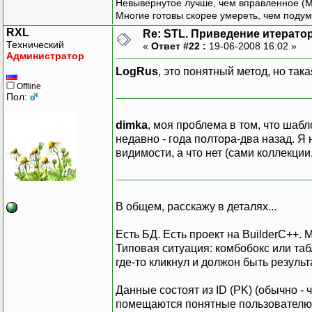
{
Невывернутое лучше, чем вправленное (М
X x
;
Многие готовы скорее умереть, чем подум
cout
<<
*
x
<<
endl
;
RXL
Re: STL. Приведение итератор
void
*
y
=
(
void
*
)
x
;
Технический
«
Ответ #22 :
19-06-2008 16:02 »
return
0
;
Администратор
}
LogRus
, это понятный метод, но так
Offline
Пол:
dimka
, моя проблема в том, что шаб
недавно - года полтора-два назад. Я 
видимости, а что нет (сами коллекции,
В общем, расскажу в деталях...
Есть БД. Есть проект на BuilderC++. М
Типовая ситуация: комбобокс или табл
где-то кликнул и должон быть результа
Данные состоят из ID (PK) (обычно - 
помещаются понятные пользователю д