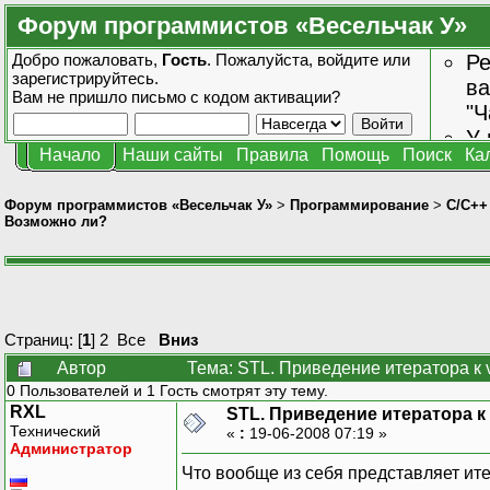
Форум программистов «Весельчак У»
Добро пожаловать,
Гость
. Пожалуйста,
войдите
или
Ре
зарегистрируйтесь
.
ва
Вам не пришло
письмо с кодом активации?
"Ч
У 
Начало
Наши сайты
Правила
Помощь
Поиск
Ка
от
зн
Форум программистов «Весельчак У»
>
Программирование
>
C/C++
Возможно ли?
Страниц: [
1
]
2
Все
Вниз
Автор
Тема: STL. Приведение итератора к 
0 Пользователей и 1 Гость смотрят эту тему.
RXL
STL. Приведение итератора к
Технический
«
:
19-06-2008 07:19 »
Администратор
Что вообще из себя представляет ит