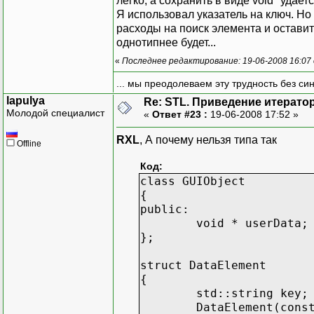
легко, а сохранить в виде void* удает
Я использовал указатель на ключ. Но 
расходы на поиск элемента и оставит
однотипнее будет...
«
Последнее редактирование: 19-06-2008 16:07
... мы преодолеваем эту трудность без си
lapulya
Re: STL. Приведение итератор
Молодой специалист
«
Ответ #23 :
19-06-2008 17:52 »
RXL
, А почему нельзя типа так
Offline
Код:
class GUIObject
{
public:
void * userData;
};
struct DataElement
{
std::string key;
DataElement(cons