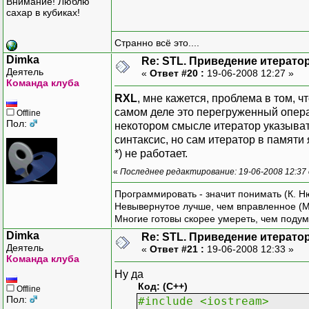
Внимание! Люблю
сахар в кубиках!
Странно всё это....
Dimka
Re: STL. Приведение итератор
Деятель
«
Ответ #20 :
19-06-2008 12:27 »
Команда клуба
RXL
, мне кажется, проблема в том, ч
самом деле это перегруженный опер
Offline
Пол:
некотором смысле итератор указыват
синтаксис, но сам итератор в памяти 
*) не работает.
«
Последнее редактирование: 19-06-2008 12:37
Программировать - значит понимать (К. Н
Невывернутое лучше, чем вправленное (М
Многие готовы скорее умереть, чем подум
Dimka
Re: STL. Приведение итератор
Деятель
«
Ответ #21 :
19-06-2008 12:33 »
Команда клуба
Ну да
Код: (C++)
Offline
Пол:
#include <iostream>