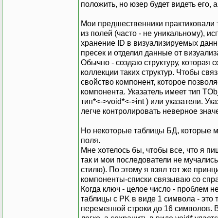
положить, но юзер будет видеть его, а 
Мои предшественники практиковали та
из полей (часто - не уникальному), и
хранение ID в визуализируемых данны
пресек и отделил данные от визуализ
Обычно - создаю структуру, которая 
коллекции таких структур. Чтобы связ
свойство компонент, которое позвол
компонента. Указатель имеет тип TOb
тип*<->void*<->int ) или указатели. 
легче контролировать неверное значе
Но некоторые таблицы БД, которые м
поля.
Мне хотелось бы, чтобы все, что я п
так и мои последователи не мучались
стилю). По этому я взял тот же принц
компоненты-списки связываю со спра
Когда ключ - целое число - проблем нет
таблицы с PK в виде 1 символа - это
переменной строки до 16 символов. Во