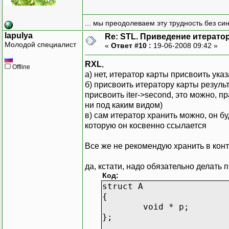
... мы преодолеваем эту трудность без си
lapulya
Re: STL. Приведение итератор
Молодой специалист
«
Ответ #10 :
19-06-2008 09:42 »
RXL
,
Offline
а) нет, итератор карты присвоить ука
б) присвоить итератору карты результ
присвоить iter->second, это можно, п
ни под каким видом)
в) сам итератор хранить можно, он б
которую он косвенно ссылается
Все же не рекомендую хранить в конт
да, кстати, надо обязательно делать 
Код:
struct A
{
void * p;
};