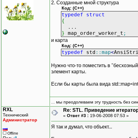
2. Созданные мной структура
Код: (C++)
typedef
struct
{
...
}
map_order_worker_t
;
и карта
Код: (C++)
typedef
std
::
map
<
AnsiStr
Нужно что-то поместить в "бесхозный
элемент карты.
Если бы карты была вида std::map<int, .
... мы преодолеваем эту трудность без си
RXL
Re: STL. Приведение итератор
Технический
«
Ответ #3 :
19-06-2008 07:53 »
Администратор
Я так и думал, что объект...
Offline
Пол: