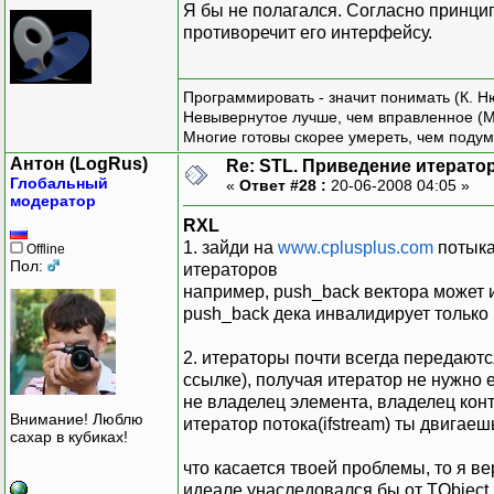
Я бы не полагался. Согласно принцип
противоречит его интерфейсу.
Программировать - значит понимать (К. Н
Невывернутое лучше, чем вправленное (М
Многие готовы скорее умереть, чем подум
Антон (LogRus)
Re: STL. Приведение итератор
Глобальный
«
Ответ #28 :
20-06-2008 04:05 »
модератор
RXL
1. зайди на
www.cplusplus.com
потыка
Offline
Пол:
итераторов
например, push_back вектора может 
push_back дека инвалидирует только
2. итераторы почти всегда передают
ссылке), получая итератор не нужно 
не владелец элемента, владелец конт
Внимание! Люблю
итератор потока(ifstream) ты двигае
сахар в кубиках!
что касается твоей проблемы, то я ве
идеале унаследовался бы от TObject 