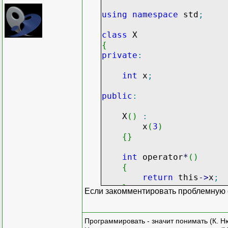
using
namespace
std
;
class
X
{
private
:
int
x
;
public
:
X
(
)
:
x
(
3
)
{
}
int
operator
*
(
)
{
return
this
-
>
x
;
}
Если закомментировать проблемную стр
}
;
int
main
(
)
Программировать - значит понимать (К. Н