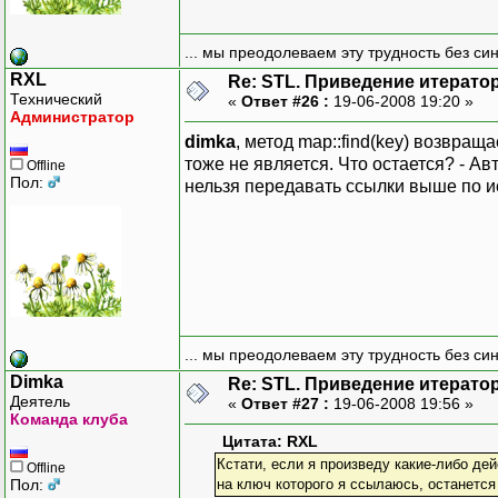
... мы преодолеваем эту трудность без си
RXL
Re: STL. Приведение итератор
Технический
«
Ответ #26 :
19-06-2008 19:20 »
Администратор
dimka
, метод map::find(key) возвраща
тоже не является. Что остается? - Ав
Offline
Пол:
нельзя передавать ссылки выше по и
... мы преодолеваем эту трудность без си
Dimka
Re: STL. Приведение итератор
Деятель
«
Ответ #27 :
19-06-2008 19:56 »
Команда клуба
Цитата: RXL
Кстати, если я произведу какие-либо де
Offline
Пол:
на ключ которого я ссылаюсь, останетс