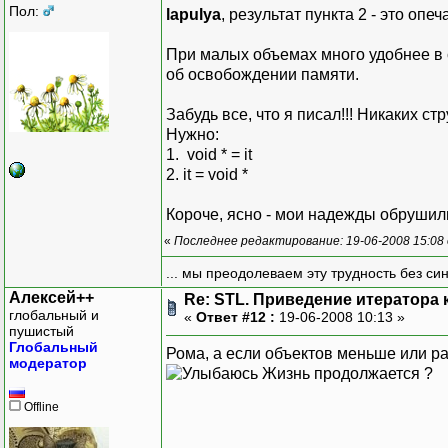
Пол:
lapulya
, результат пункта 2 - это опеча
При малых объемах много удобнее в сп
об освобождении памяти.
Забудь все, что я писал!!! Никаких стр
Нужно:
1. void * = it
2. it = void *
Короче, ясно - мои надежды обрушилис
«
Последнее редактирование: 19-06-2008 15:08
... мы преодолеваем эту трудность без си
Алексей++
Re: STL. Приведение итератора 
глобальный и
«
Ответ #12 :
19-06-2008 10:13 »
пушистый
Глобальный
Рома, а если объектов меньше или равн
модератор
Жизнь продолжается ?
Offline