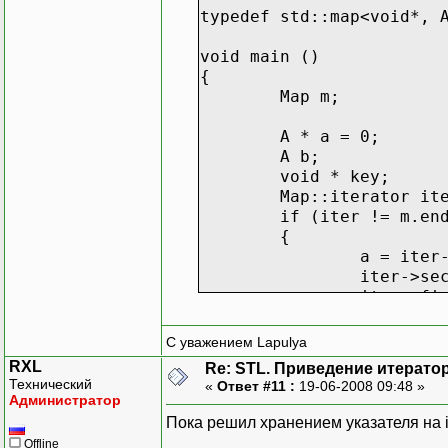
typedef std::map<void*, 
void main ()
{
Map m;
A * a = 0;
A b;
void * key;
Map::iterator it
if (iter != m.en
{
a = iter
iter->se
iter->fi
}
}
С уважением Lapulya
RXL
Re: STL. Приведение итератор
Технический
«
Ответ #11 :
19-06-2008 09:48 »
Администратор
Пока решил хранением указателя на it->
Offline