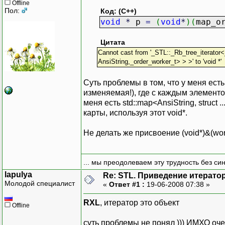
Offline
Пол:
Код: (C++)
void
*
p
=
(
void
*
)
(
map_o
Цитата
Cannot cast from '_STL::_Rb_tree_iterator
AnsiString,_order_worker_t> > >' to 'void *'
Суть проблемы в том, что у меня есть
изменяемая!), где с каждым элементо
меня есть std::map<AnsiString, struct 
карты, используя этот void*.
Не делать же присвоение (void*)&(worke
... мы преодолеваем эту трудность без си
lapulya
Re: STL. Приведение итератор
Молодой специалист
«
Ответ #1 :
19-06-2008 07:38 »
RXL
, итератор это объект
Offline
суть проблемы не понял ))) ИМХО оче