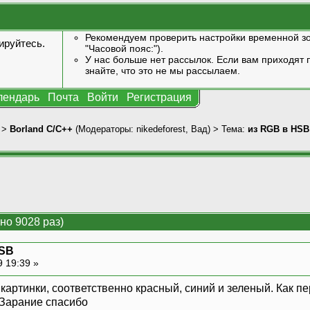
Рекомендуем проверить настройки временной зо
ируйтесь
.
"Часовой пояс:").
У нас больше нет рассылок. Если вам приходят п
знайте, что это не мы рассылаем.
лендарь
Почта
Войти
Регистрация
>
Borland C/C++
(Модераторы:
nikedeforest
,
Вад
) > Тема:
из RGB в HSB
но 9028 раз)
HSB
9 19:39 »
 картинки, соответственно красный, синий и зеленый. Как 
 Зарание спасибо