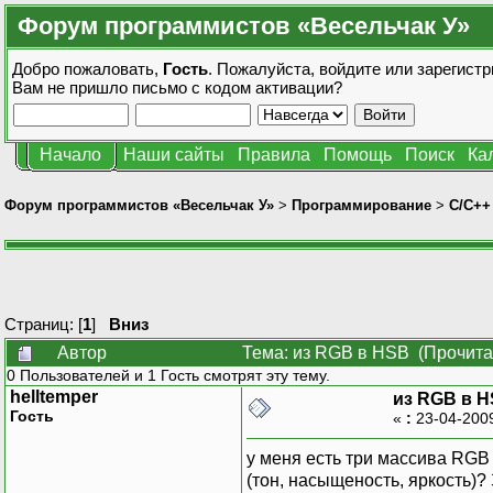
Форум программистов «Весельчак У»
Добро пожаловать,
Гость
. Пожалуйста,
войдите
или
зарегистр
Вам не пришло
письмо с кодом активации?
Начало
Наши сайты
Правила
Помощь
Поиск
Ка
Форум программистов «Весельчак У»
>
Программирование
>
C/C++
Страниц: [
1
]
Вниз
Автор
Тема: из RGB в HSB (Прочита
0 Пользователей и 1 Гость смотрят эту тему.
helltemper
из RGB в 
Гость
«
:
23-04-200
у меня есть три массива RGB
(тон, насыщеность, яркость)?