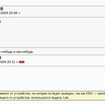
SB
-2009 20:08 »
я
-нибудь и как-нибудь.
B
009 20:11 »
ависит от устройства, на которое он будет выведен, так как HSV — прео
сящего от устройства, используется модель Lab.