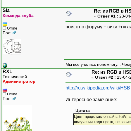
Sla
Re: из RGB в H
Команда клуба
«
Ответ #1 :
23-04
поиск по форуму + вики +гугл
Offline
Пол:
Мы все учились понемногу... Чему
RXL
Re: из RGB в HS
Технический
«
Ответ #2 :
23-04-2
Администратор
http://ru.wikipedia.org/wiki/HSB
Offline
Пол:
Интересное замечание:
Цитата
Цвет, представленный в HSV, з
получения кода цвета, не зави