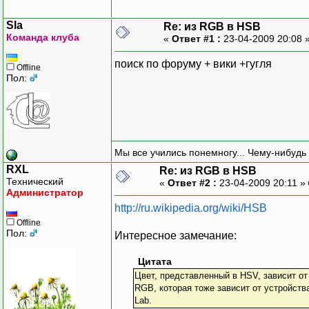
Sla
Re: из RGB в HSB
Команда клуба
«
Ответ #1 :
23-04-2009 20:08 
поиск по форуму + вики +гугля
Offline
Пол:
Мы все учились понемногу... Чему-нибудь 
RXL
Re: из RGB в HSB
Технический
«
Ответ #2 :
23-04-2009 20:11 »
Администратор
http://ru.wikipedia.org/wiki/HSB
Offline
Пол:
Интересное замечание:
Цитата
Цвет, представленный в HSV, зависит от
RGB, которая тоже зависит от устройств
Lab.