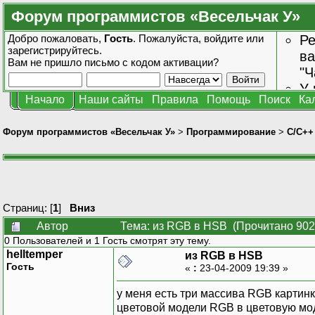
Форум программистов «Весельчак У»
Добро пожаловать,
Гость
. Пожалуйста,
войдите
или
Ре
зарегистрируйтесь
.
ва
Вам не пришло
письмо с кодом активации?
"Ч
У 
Начало
Наши сайты
Правила
Помощь
Поиск
Ка
от
зн
Форум программистов «Весельчак У»
>
Программирование
>
C/C++
Страниц: [
1
]
Вниз
Автор
Тема: из RGB в HSB (Прочитано 902
0 Пользователей и 1 Гость смотрят эту тему.
helltemper
из RGB в HSB
Гость
«
:
23-04-2009 19:39 »
у меня есть три массива RGB картинк
цветовой модели RGB в цветовую мод