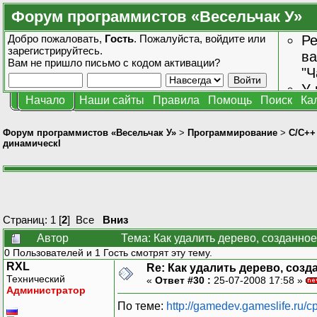
Форум программистов «Весельчак У»
Добро пожаловать,
Гость
. Пожалуйста,
войдите
или
Ре
зарегистрируйтесь
.
ва
Вам не пришло
письмо с кодом активации?
"Ч
У 
Начало
Наши сайты
Правила
Помощь
Поиск
Ка
от
зн
Форум программистов «Весельчак У»
>
Программирование
>
C/C++
динамическl
Страниц:
1
[
2
]
Все
Вниз
Автор
Тема: Как удалить дерево, созданно
0 Пользователей и 1 Гость смотрят эту тему.
RXL
Re: Как удалить дерево, соз
Технический
«
Ответ #30 :
25-07-2008 17:58 »
Администратор
По теме:
http://gamedev.gameslife.ru/c