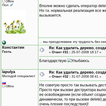
Offline
Пол:
Вполне можно сделать оператор delet
Но т.к. нормальная реализация все 
вызывается.
... мы преодолеваем эту трудность без си
Константин
Re: Как удалить дерево, соз
Гость
«
Ответ #31 :
25-07-2008 18:17 »
Благодарствую
lapulya
Re: Как удалить дерево, соз
Молодой специалист
«
Ответ #32 :
31-07-2008 08:41 »
Не советую просто так вызывать дест
Offline
Просто при вызове деструктора выпол
ее освобождении (если объект создан 
динамически, то при вызове delete) д
очень плохие последствия)!