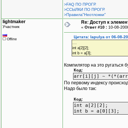
>FAQ ПО ПРОГР.
>ССЫЛКИ ПО ПРОГР.
>Правила"Неотложки"
lightmaker
Re: Доступ к элеме
Участник
«
Ответ #10 :
10-08-200
Цитата: lapulya от 06-08-2
Offline
....
int a[2][2];
int b = a[3];
Компилятор на это ругаться б
Код:
arr[i][j] ~ *(*(arr
По первому индексу происход
Надо было так:
Код:
int a[2][2];
int b = a[0][3];