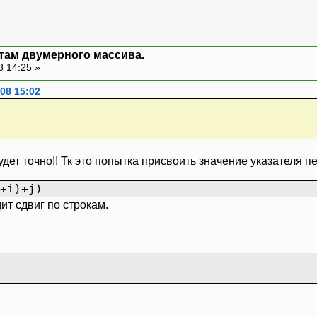
нтам двумерного массива.
8 14:25 »
008 15:02
удет точно!! Тк это попытка присвоить значение указателя 
+i)+j)
ит сдвиг по строкам.