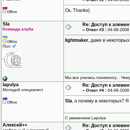
Ок, Thanks)
Offline
Sla
Re: Доступ к элеме
Команда клуба
«
Ответ #3 :
04-08-2008
lightmaker
, даже в некоторых
Offline
Пол:
Мы все учились понемногу... Чему
lapulya
Re: Доступ к элеме
Молодой специалист
«
Ответ #4 :
04-08-2008
Sla
, а почему в некоторых? Я 
Offline
С уважением Lapulya
Алексей++
Re: Доступ к элеме
глобальный и пушистый