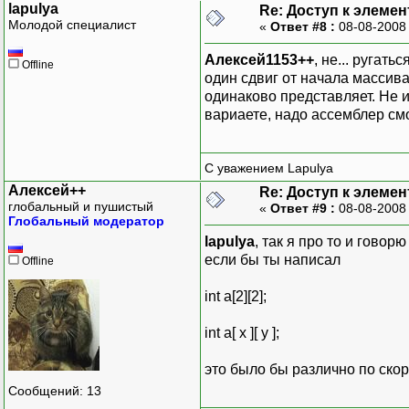
lapulya
Re: Доступ к элеме
Молодой специалист
«
Ответ #8 :
08-08-2008
Алексей1153++
, не... ругат
Offline
один сдвиг от начала массива
одинаково представляет. Не 
вариаете, надо ассемблер смо
С уважением Lapulya
Алексей++
Re: Доступ к элеме
глобальный и пушистый
«
Ответ #9 :
08-08-2008
Глобальный модератор
lapulya
, так я про то и говор
если бы ты написал
Offline
int a[2][2];
int a[ x ][ y ];
это было бы различно по ско
Сообщений: 13