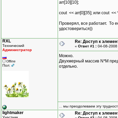
arr[10][10];
cout << arr[0][35]; или cout << *
Проверял, все работает. То ес
удостовериться))
RXL
Re: Доступ к элеме
Технический
«
Ответ #1 :
04-08-2008
Администратор
Можно.
Двухмерный массив N*M пред
Offline
Пол:
отдельно.
... мы преодолеваем эту труднос
lightmaker
Re: Доступ к элеме
Участник
«
Ответ #2 :
04-08-2008