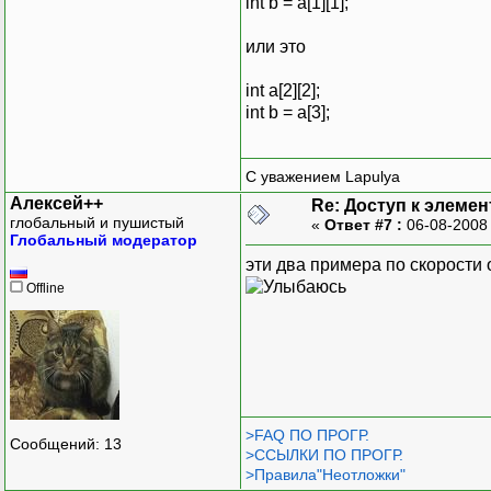
int b = a[1][1];
или это
int a[2][2];
int b = a[3];
С уважением Lapulya
Алексей++
Re: Доступ к элеме
глобальный и пушистый
«
Ответ #7 :
06-08-2008
Глобальный модератор
эти два примера по скорости 
Offline
>FAQ ПО ПРОГР.
Сообщений: 13
>ССЫЛКИ ПО ПРОГР.
>Правила"Неотложки"