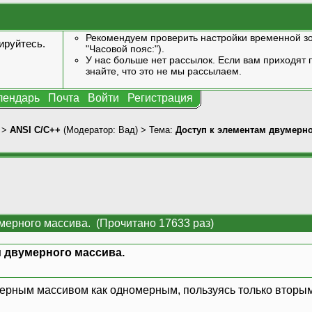
Рекомендуем проверить настройки временной зо
ируйтесь
.
"Часовой пояс:").
У нас больше нет рассылок. Если вам приходят п
знайте, что это не мы рассылаем.
лендарь
Почта
Войти
Регистрация
>
ANSI С/С++
(Модератор:
Вад
) > Тема:
Доступ к элементам двумерно
мерного массива. (Прочитано 17633 раз)
м двумерного массива.
мерным массивом как одномерным, пользуясь только вторы