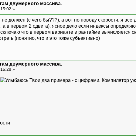
нтам двумерного массива.
 15:02 »
ься не должен (с чего бы???), а вот по поводу скорости, я вс
, а в первом 2 сдвига), ясное дело если индексы определя
исключаю что в первом варианте в рантайме вычисляется с
треть (понятно, что и это тоже субъективно)
нтам двумерного массива.
 15:28 »
ю
Твои два примера - с цифрами. Компилятор уже
рости