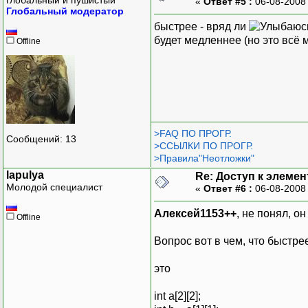
«
Ответ #5 :
06-08-2008
Глобальный модератор
быстрее - вряд ли
будет медленнее (но это всё 
Offline
>FAQ ПО ПРОГР.
Сообщений: 13
>ССЫЛКИ ПО ПРОГР.
>Правила"Неотложки"
lapulya
Re: Доступ к элеме
Молодой специалист
«
Ответ #6 :
06-08-2008
Алексей1153++
, не понял, он
Offline
Вопрос вот в чем, что быстрее
это
int a[2][2];