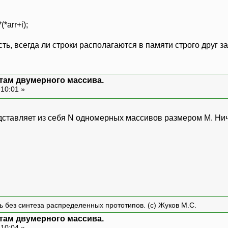
(*arr+i);
ть, всегда ли строки располагаются в памяти строго друг за
нтам двумерного массива.
 10:01 »
ставляет из себя N одномерных массивов размером M. Ни
ть без синтеза распределенных прототипов. (с) Жуков М.С.
нтам двумерного массива.
 10:04 »