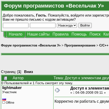
Форум программистов «Весельчак У»
Добро пожаловать,
Гость
. Пожалуйста,
войдите
или
зарегистр
Вам не пришло
письмо с кодом активации?
Начало
Наши сайты
Правила
Помощь
Поиск
Ка
Форум программистов «Весельчак У»
>
Программирование
>
C/C++
Страниц: [
1
]
Вниз
Автор
Тема: Доступ к элементам дву
0 Пользователей и 1 Гость смотрят эту тему.
lightmaker
Доступ к элемента
Участник
«
:
04-08-2008 09:11 »
Корректно ли работать с дву
Offline