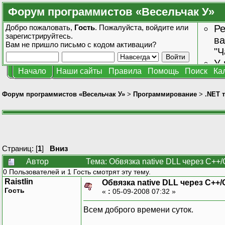
Форум программистов «Весельчак У»
Добро пожаловать,
Гость
. Пожалуйста,
войдите
или
Ре
зарегистрируйтесь
.
ва
Вам не пришло
письмо с кодом активации?
"Ч
У 
Начало
Наши сайты
Правила
Помощь
Поиск
Ка
от
зн
Форум программистов «Весельчак У»
>
Программирование
>
.NET 
Страниц: [
1
]
Вниз
Автор
Тема: Обвязка native DLL через C++/
0 Пользователей и 1 Гость смотрят эту тему.
Raistlin
Обвязка native DLL через C++/
Гость
«
:
05-09-2008 07:32 »
Всем доброго времени суток.