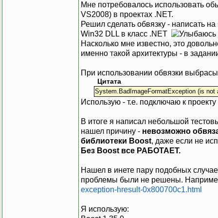
Мне потребовалось использовать обы
VS2008) в проектах .NET.
Решил сделать обвязку - написать н
Win32 DLL в класс .NET
Насколько мне известно, это доволь
именно такой архитектуры - в задани
При использовании обвязки выбрасы
Цитата
System.BadImageFormatException (is not a
Использую - т.е. подключаю к проект
В итоге я написал небольшой тестовый
нашел причину -
невозможно обвяза
библиотеки Boost
, даже если не ис
Без Boost все РАБОТАЕТ.
Нашел в инете пару подобных случаев
проблемы были не решены. Наприме
exception-hresult-0x800700c1.html
Я использую: