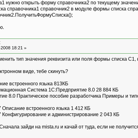
а1 нужно открыть форму справочника2 по текущему значен
ска справочника1 справочник2 в модуле формы списка спр
чник2.ПолучитьФормуСписка();
ю.
к
-2008 18:21 »
зменить тип значения реквизита или поля формы списка С1,
ектронном виде, тебе скинуть?
ание встроенного языка 813КБ
рмационная Система 1С:Предприятие 8.0 28 884 КБ
ятие 8.0 Практическое пособие разработчика Примеры и ти
7 Описание встроенного языка 1 412 КБ
7 Конфигурирование и администрирование 2 043 КБ
начала зайди на mista.ru и качай от туда, если не получится,