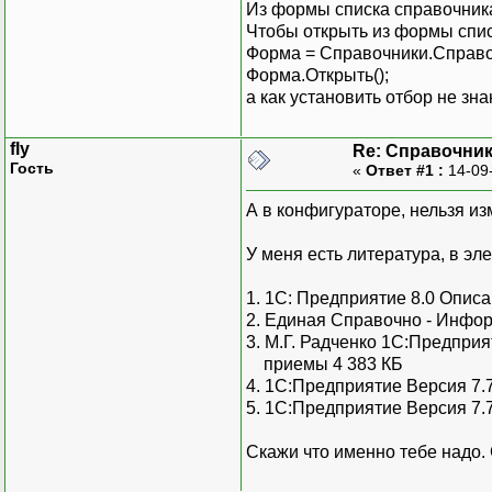
Из формы списка справочник
Чтобы открыть из формы спи
Форма = Справочники.Справо
Форма.Открыть();
а как установить отбор не зна
fly
Re: Справочни
Гость
«
Ответ #1 :
14-09
А в конфигураторе, нельзя и
У меня есть литература, в эл
1. 1С: Предприятие 8.0 Опис
2. Единая Справочно - Инфо
3. М.Г. Радченко 1С:Предпри
приемы 4 383 КБ
4. 1С:Предприятие Версия 7.
5. 1С:Предприятие Версия 7.
Скажи что именно тебе надо. С