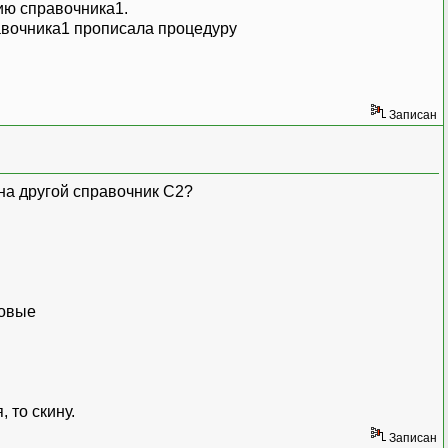
ию справочника1.
авочника1 прописала процедуру
Записан
 на другой справочник С2?
повые
 то скину.
Записан