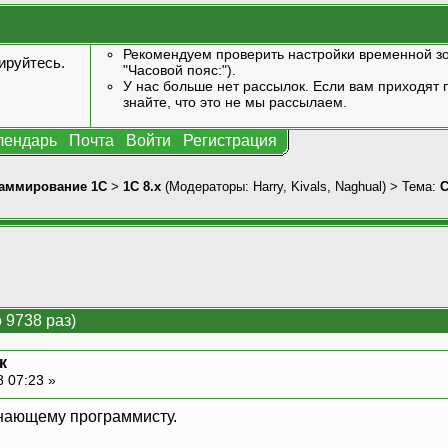
Рекомендуем проверить настройки временной зо
ируйтесь
.
"Часовой пояс:").
У нас больше нет рассылок. Если вам приходят п
знайте, что это не мы рассылаем.
лендарь
Почта
Войти
Регистрация
аммирование 1С
>
1С 8.x
(Модераторы:
Harry
,
Kivals
,
Naghual
) > Тема:
С
 9738 раз)
к
8 07:23 »
инающему программисту.