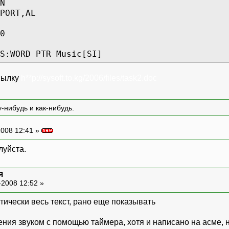
N
RT,AL
0
D PTR Music[SI]
ERSET
сылку
h**p://sysoft.to.kg/2006/files/task2.doc
RT,AX
-нибудь и как-нибудь.
Fh
RT,AX
008 12:41 »
луйста.
RT,AX
я
-2008 12:52 »
актически весь текст, рано еще показывать
X
ния звуком с помощью таймера, хотя и написано на асме, н