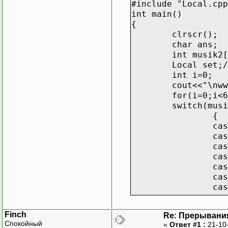
#include "Local.cpp
int main()
{
clrscr();
char ans;
int musik2[
Local set;/
int i=0;
cout<<"\nww
for(i=0;i<6
switch(musi
{
cas
cas
cas
cas
cas
cas
cas
cas
cas
Finch
Re: Прерывани
cas
Спокойный
«
Ответ #1 :
21-10
cas