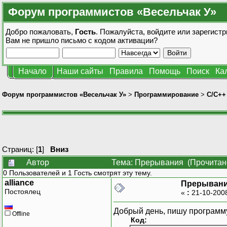
Форум программистов «Весельчак У»
Добро пожаловать,
Гость
. Пожалуйста,
войдите
или
зарегистр
Вам не пришло
письмо с кодом активации?
Начало
Наши сайты
Правила
Помощь
Поиск
Ка
Форум программистов «Весельчак У»
>
Программирование
>
C/C++
Страниц: [
1
]
Вниз
Автор
Тема: Прерывания (Прочитано
0 Пользователей и 1 Гость смотрят эту тему.
alliance
Прерыван
Постоялец
«
:
21-10-200
Добрый день, пишу программу
Offline
Код: