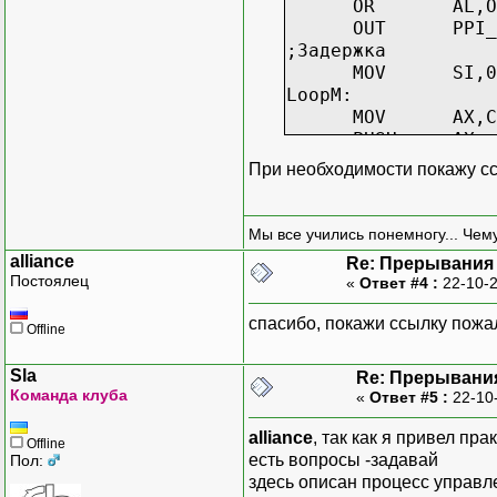
OR AL,O
OUT PPI_PO
;Задержка
MOV SI,0
LoopM:
MOV AX,CS:WOR
PUSH AX
MOV AX,TIM
При необходимости покажу с
OUT MOD_PO
POP AX
PUSH AX
Мы все учились понемногу... Чему
AND AX,0F
alliance
Re: Прерывания
OUT FRQ_PO
Постоялец
«
Ответ #4 :
22-10-2
POP AX
SHR AX,8
спасибо, покажи ссылку пожа
Offline
OUT FRQ_PO
PUSH SI
Sla
Re: Прерывани
MOV AH,0
Команда клуба
«
Ответ #5 :
22-10
INT 1Ah
POP SI
alliance
, так как я привел пр
Offline
MOV BX,D
есть вопросы -задавай
Пол:
PUSH AX
здесь описан процесс управле
ADD SI,2