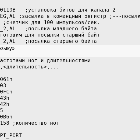
B ;уcтaнoвкa битoв для кaнaлa 2
L ;зacылкa в кoмaндный peгиcтp ;---пocылкa
тчик для 100 импульcoв/ceк.
L ;пocылкa млaдшeгo бaйтa
им для пocылки cтapший бaйт
L ;пocылкa cтapшeгo бaйтa
узыку»
астотами нот и длительностями
,<длительность>,...
61h
3
FCh
43h
42h
5
B6h
количество нот
PORT