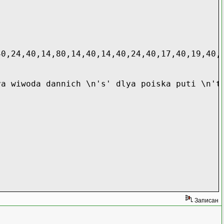
40,24,40,14,80,14,40,14,40,24,40,17,40,19,40,
ya wiwoda dannich \n's' dlya poiska puti \n't
Записан