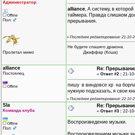
Администратор
cas
alliance
, А систему, в котор
cas
таймера. Правда слишком дол
Offline
cas
Пол:
прерывания.
cas
cas
cas
«
Последнее редактирование: 21-10-20
cas
Не будите спашяго дракона.
cas
Пролетал мимо
Джаффар (Коша)
cas
cas
cas
alliance
Re: Прерывани
cas
Постоялец
«
Ответ #2 :
21-10
cas
cas
пишу в виндовсе хр на борлан
Offline
cas
нужную подсказать, я свои кн
cas
«
Последнее редактирование: 22-10-20
cas
Sla
Re: Прерывани
}
Команда клуба
«
Ответ #3 :
22-10
do
{
Воспроизведение музыки.
Offline
cin
Пол:
swi
Воспроизведением музыки зав