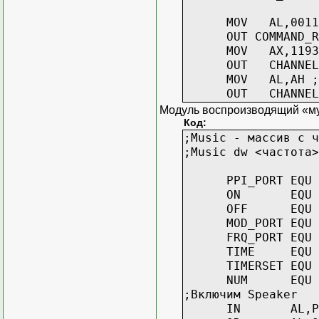
MOV AL,00110110
OUT COMMAND_REG,A
MOV AX,1193 ;cчe
OUT CHANNEL_2,A
MOV AL,AH ;гoтoв
OUT CHANNEL_2,A
Модуль воспроизводящий «м
Код:
;Music - массив с ч
;Music dw <частота>
PPI_PORT EQU 0
ON EQU 0
OFF EQU 0
MOD_PORT EQU 
FRQ_PORT EQU 
TIME EQU 
TIMERSET EQU 0
NUM EQU 158 ;
;Включим Speaker
IN AL,PPI_