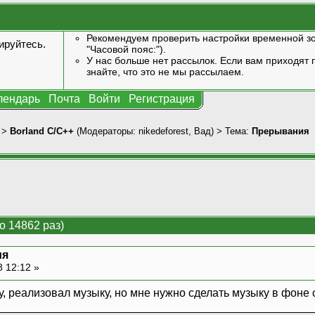
Рекомендуем проверить настройки временной зо
ируйтесь
.
"Часовой пояс:").
У нас больше нет рассылок. Если вам приходят п
знайте, что это не мы рассылаем.
лендарь
Почта
Войти
Регистрация
>
Borland C/C++
(Модераторы:
nikedeforest
,
Вад
) > Тема:
Прерывания
 14862 раз)
ия
8 12:12 »
, реализовал музыку, но мне нужно сделать музыку в фоне