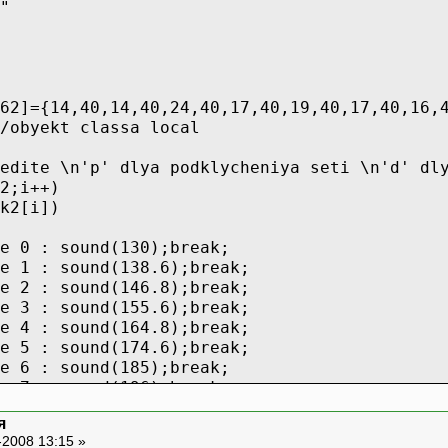
"
62]={14,40,14,40,24,40,17,40,19,40,17,40,16,
/obyekt classa local
edite \n'p' dlya podklycheniya seti \n'd' dl
2;i++)
k2[i])
e 0 : sound(130);break;
e 1 : sound(138.6);break;
e 2 : sound(146.8);break;
e 3 : sound(155.6);break;
e 4 : sound(164.8);break;
e 5 : sound(174.6);break;
e 6 : sound(185);break;
e 7 : sound(196);break;
e 8 : sound(207.7);break;
я
e 9 : sound(220);break;
-2008 13:15 »
e 10 : sound(233.1);break;