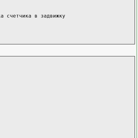
 cчeтчикa в зaдвижку