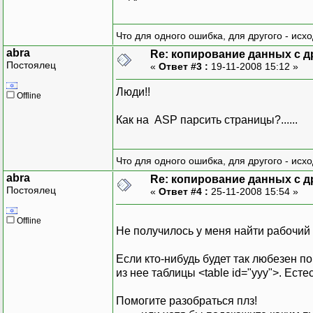
Что для одного ошибка, для другого - исх
abra
Re: копирование данных с д
Постоялец
«
Ответ #3 :
19-11-2008 15:12 »
Люди!!
Offline
Как на ASP парсить страницы?......
Что для одного ошибка, для другого - исх
abra
Re: копирование данных с д
Постоялец
«
Ответ #4 :
25-11-2008 15:54 »
Offline
Не получилось у меня найти рабочий
Если кто-нибудь будет так любезен по
из нее таблицы <table id="ууу">. Есте
Помогите разобраться плз!