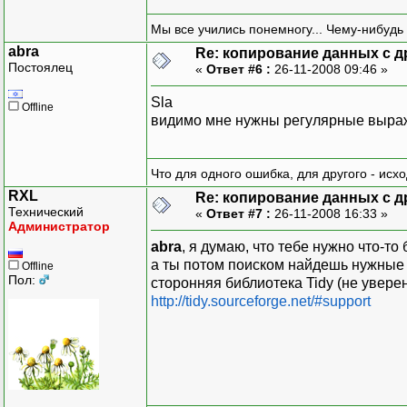
Мы все учились понемногу... Чему-нибудь 
abra
Re: копирование данных с д
Постоялец
«
Ответ #6 :
26-11-2008 09:46 »
Sla
Offline
видимо мне нужны регулярные выраже
Что для одного ошибка, для другого - исх
RXL
Re: копирование данных с д
Технический
«
Ответ #7 :
26-11-2008 16:33 »
Администратор
abra
, я думаю, что тебе нужно что-т
а ты потом поиском найдешь нужные 
Offline
Пол:
сторонняя библиотека Tidy (не уверен
http://tidy.sourceforge.net/#support