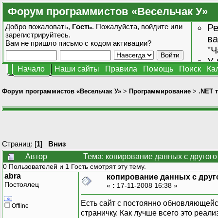
Форум программистов «Весельчак У»
Добро пожаловать,
Гость
. Пожалуйста,
войдите
или
Ре
зарегистрируйтесь
.
ва
Вам не пришло
письмо с кодом активации?
"Ч
У 
Начало
Наши сайты
Правила
Помощь
Поиск
Ка
от
зн
Форум программистов «Весельчак У»
>
Программирование
>
.NET 
Страниц: [
1
]
Вниз
Автор
Тема: копирование данных с другого
0 Пользователей и 1 Гость смотрят эту тему.
abra
копирование данных с друг
Постоялец
«
:
17-11-2008 16:38 »
Есть сайт с постоянно обновляющейс
Offline
страничку. Как лучше всего это реал