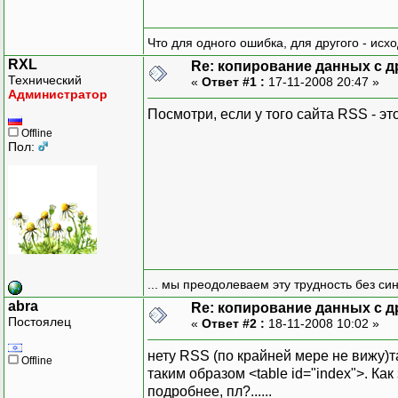
Что для одного ошибка, для другого - исх
RXL
Re: копирование данных с д
Технический
«
Ответ #1 :
17-11-2008 20:47 »
Администратор
Посмотри, если у того сайта RSS - э
Offline
Пол:
... мы преодолеваем эту трудность без си
abra
Re: копирование данных с д
Постоялец
«
Ответ #2 :
18-11-2008 10:02 »
нету RSS (по крайней мере не вижу)т
Offline
таким образом <table id="index">. Ка
подробнее, пл?......