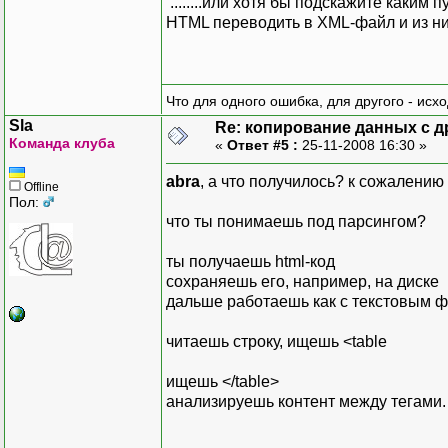
........или хотя бы подскажите каким 
HTML переводить в XML-файл и из них т
Что для одного ошибка, для другого - исх
Sla
Re: копирование данных с д
Команда клуба
«
Ответ #5 :
25-11-2008 16:30 »
abra
, а что получилось? к сожалению 
Offline
Пол:
что ты понимаешь под парсингом?
ты получаешь html-код
сохраняешь его, например, на диске
дальше работаешь как с текстовым 
читаешь строку, ищешь <table
ищешь </table>
анализируешь контент между тегами.