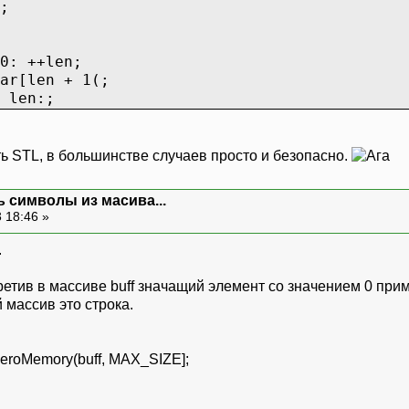
;
0: ++len;
ar[len + 1(;
 len:;
ть STL, в большинстве случаев просто и безопасно.
 символы из масива...
 18:46 »
.
о встретив в массиве buff значащий элемент со значением 0 пр
 массив это строка.
ZeroMemory(buff, MAX_SIZE];