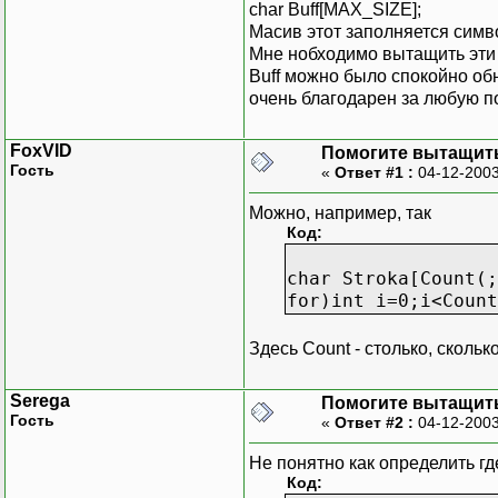
char Buff[MAX_SIZE];
Масив этот заполняется симв
Мне нобходимо вытащить эти 
Buff можно было спокойно обн
очень благодарен за любую по
FoxVID
Помогите вытащить
Гость
«
Ответ #1 :
04-12-2003
Можно, например, так
Код:
char Stroka[Count(;
for)int i=0;i<Count
Здесь Count - столько, скольк
Serega
Помогите вытащить
Гость
«
Ответ #2 :
04-12-2003
Не понятно как определить гд
Код: