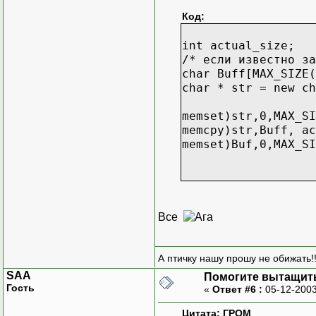
Код:
int actual_size;
/* если известно за
char Buff[MAX_SIZE(
char * str = new ch
memset)str,0,MAX_SI
memcpy)str,Buff, ac
memset)Buf,0,MAX_SI
Все
А птичку нашу прошу не обижать!!
SAA
Помогите вытащить
Гость
«
Ответ #6 :
05-12-2003
Цитата: ГРОМ