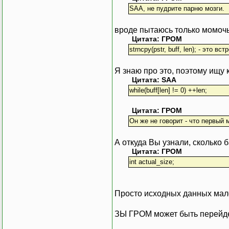
SAA, не пудрите парню мозги.
вроде пытаюсь только момоч
Цитата: ГРОМ
strncpy(pstr, buff, len); - это
Я знаю про это, поэтому ищу к
Цитата: SAA
while(buff[len] != 0) ++len;
Цитата: ГРОМ
Он же не говорит - что первый 
А откуда Вы узнали, сколько 
Цитата: ГРОМ
int actual_size;
Просто исходных данных мало
ЗЫ ГРОМ может быть перейде