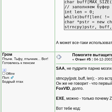
char buff[MAX_SIZE(
// заполняем буфер
int len = 0;
while)buff[len( != 
char *pstr = new ch
strncpy)pstr, buff,
А может все-таки использова
Гром
Помогите вытащить
Птычк. Тьфу, птычник... Вот!
«
Ответ #5 :
04-12-2003
Готовлюсь к пенсии
SAA
, не пудрите парню мозги
Offline
Пол:
strncpy(pstr, buff, len); - эт
Бодрый птах
Он же не говорит - что первый
FoxVID
, долго.
EXE
, можно - только почему 
Вот тебе код: