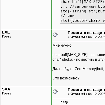
char buff[MAX_SIZE(
... //заполняем буф
std{{string str)buf
// или
std{{vector<char> v
EXE
Помогите вытащить
Гость
«
Ответ #3 :
04-12-2003
Мне нужно:
char buff[MAX_SIZE]; - вытащ
char* stroka; - поместить в эту
Далее будет ZeroMemory(buff,
Это возможно?
SAA
Помогите вытащить
Гость
«
Ответ #4 :
04-12-2003
Код: