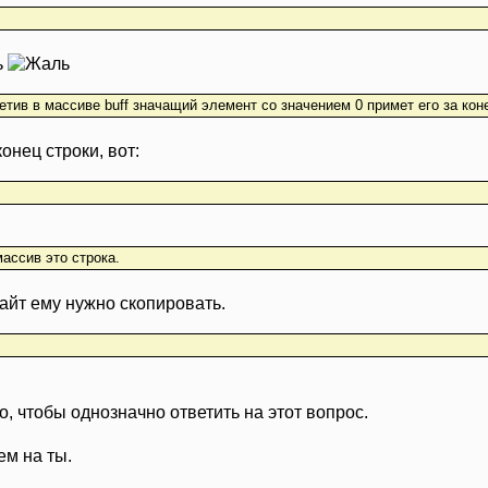
ь
 встретив в массиве buff значащий элемент со значением 0 примет его за ко
онец строки, вот:
массив это строка.
байт ему нужно скопировать.
, чтобы однозначно ответить на этот вопрос.
м на ты.