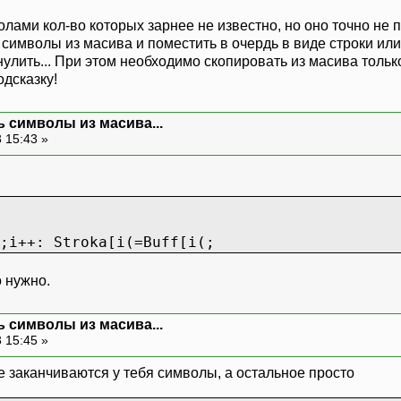
олами кол-во которых зарнее не известно, но оно точно не
символы из масива и поместить в очердь в виде строки ил
улить... При этом необходимо скопировать из масива только
дсказку!
 символы из масива...
 15:43 »
;i++: Stroka[i(=Buff[i(;
о нужно.
 символы из масива...
 15:45 »
е заканчиваются у тебя символы, а остальное просто