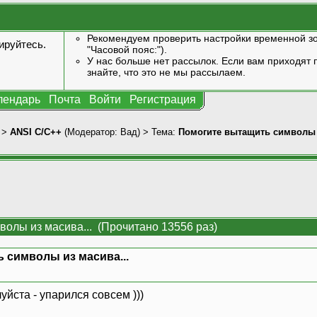
Рекомендуем проверить настройки временной зо
ируйтесь
.
"Часовой пояс:").
У нас больше нет рассылок. Если вам приходят п
знайте, что это не мы рассылаем.
лендарь
Почта
Войти
Регистрация
>
ANSI С/С++
(Модератор:
Вад
) > Тема:
Помогите вытащить символы и
олы из масива... (Прочитано 13556 раз)
 символы из масива...
йста - упарился совсем )))