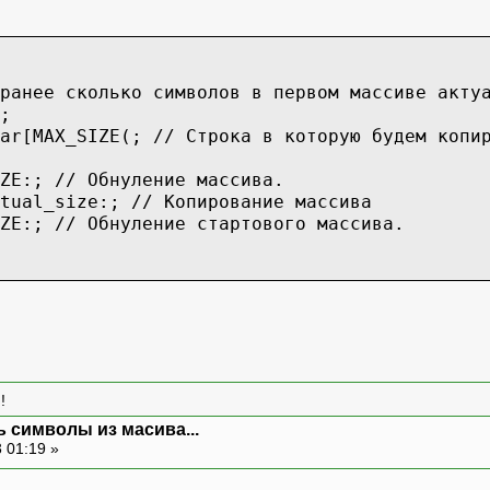
ранее сколько символов в первом массиве акту
;
ar[MAX_SIZE(; // Строка в которую будем копи
ZE:; // Обнуление массива.
tual_size:; // Копирование массива
ZE:; // Обнуление стартового массива.
!
 символы из масива...
 01:19 »