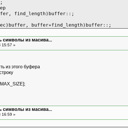
;
ер
fer, find_length)buffer::;
ec)buffer, buffer+find_length)buffer::;
 символы из масива...
 15:57 »
ить из этого буфера
 строку
 MAX_SIZE];
 символы из масива...
 16:59 »