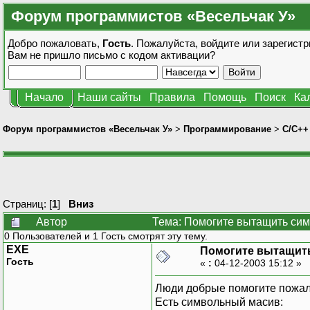
Форум программистов «Весельчак У»
Добро пожаловать,
Гость
. Пожалуйста,
войдите
или
зарегистр
Вам не пришло
письмо с кодом активации?
Начало
Наши сайты
Правила
Помощь
Поиск
Ка
Форум программистов «Весельчак У»
>
Программирование
>
C/C++
Страниц: [
1
]
Вниз
Автор
Тема: Помогите вытащить симв
0 Пользователей и 1 Гость смотрят эту тему.
EXE
Помогите вытащить
Гость
«
:
04-12-2003 15:12 »
Люди добрые помогите пожалу
Есть символьный масив: