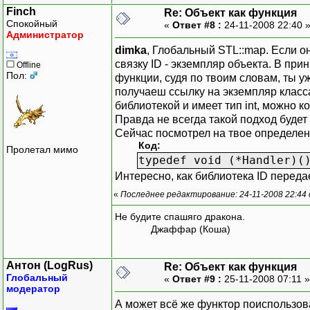
Finch
Re: Объект как функция
Спокойный
«
Ответ #8 :
24-11-2008 22:40 
Администратор
dimka
, Глобальный STL::map. Если о
связку ID - экземпляр объекта. В пр
Offline
Пол:
функции, судя по твоим словам, ты у
получаеш ссылку на экземпляр класса
библиотекой и имеет тип int, можно к
Правда не всегда такой подход будет
Сейчас посмотрел на твое определе
Код:
Пролетал мимо
typedef void (*Handler)(
Интересно, как библиотека ID переда
«
Последнее редактирование: 24-11-2008 22:44 
Не будите спашяго дракона.
Джаффар (Коша)
Антон (LogRus)
Re: Объект как функция
Глобальный
«
Ответ #9 :
25-11-2008 07:11 
модератор
А может всё же функтор поиспользова