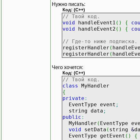
Нужно писать:
Код: (C++)
// Твой код.
void
handleEvent1
(
)
{
co
void
handleEvent2
(
)
{
co
// Где-то ниже подписка.
registerHandler
(
handleEv
registerHandler
(
handleEv
Чего хочется:
Код: (C++)
// Твой код.
class
MyHandler
{
private
:
EventType event
;
string data
;
public
:
MyHandler
(
EventType ev
void
setData
(
string
&
d
EventType getEvent
(
)
{