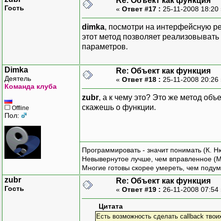
Re: Объект как функция
Гость
«
Ответ #17 :
25-11-2008 18:20
dimka
, посмотри на интерфейсную ре
этот метод позволяет реализовывать
параметров.
Dimka
Re: Объект как функция
Деятель
«
Ответ #18 :
25-11-2008 20:26
Команда клуба
zubr
, а к чему это? Это же метод объ
скажешь о функции.
Offline
Пол:
Программировать - значит понимать (К. Н
Невывернутое лучше, чем вправленное (М
Многие готовы скорее умереть, чем подум
zubr
Re: Объект как функция
Гость
«
Ответ #19 :
26-11-2008 07:54
Цитата
Есть возможность сделать callback твоих