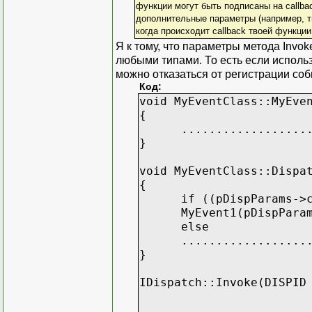
функции могут быть подписаны на callb
дополнительные параметры (например, ти
когда происходит callback твоей функци
Я к тому, что параметры метода Invo
любыми типами. То есть если исполь
можно отказаться от регистрации соб
Код:
void MyEventClass::MyEve
{
...................
}
void MyEventClass::Dispa
{
if ((pDispParams->cArgs
MyEvent1(pDispParams->
else
....................
}
IDispatch::Invoke(DISPID
DISPPARAMS* pD
EXCEPINFO* pE