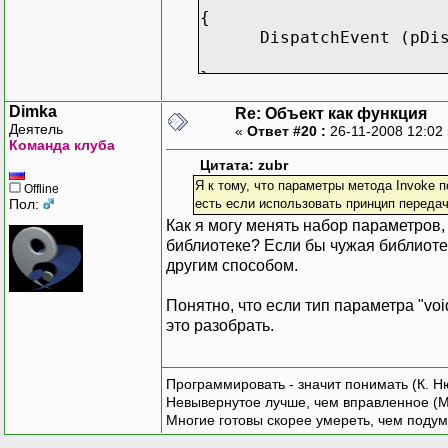
{
DispatchEvent (pDisp
}
Dimka
Re: Объект как функция
Деятель
«
Ответ #20 :
26-11-2008 12:02
Команда клуба
Цитата: zubr
Я к тому, что параметры метода Invoke 
Offline
Пол:
есть если использовать принцип передач
Как я могу менять набор параметров,
библиотеке? Если бы чужая библиотек
другим способом.
Понятно, что если тип параметра "void
это разобрать.
Программировать - значит понимать (К. Н
Невывернутое лучше, чем вправленное (М
Многие готовы скорее умереть, чем подум