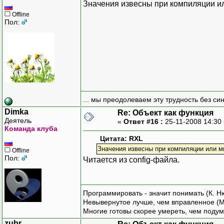
Значения извесны при компиляции и
Offline
Пол:
... мы преодолеваем эту трудность без си
Dimka
Re: Объект как функция
Деятель
«
Ответ #16 :
25-11-2008 14:30
Команда клуба
Цитата: RXL
Значения извесны при компиляции или 
Offline
Пол:
Читается из config-файла.
Программировать - значит понимать (К. Н
Невывернутое лучше, чем вправленное (М
Многие готовы скорее умереть, чем подум
zubr