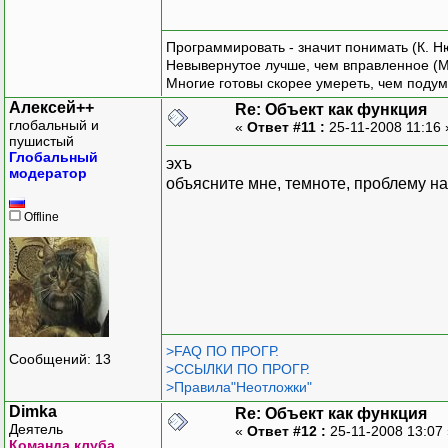
Программировать - значит понимать (К. Н
Невывернутое лучше, чем вправленное (М
Многие готовы скорее умереть, чем подум
Алексей++
Re: Объект как функция
глобальный и
«
Ответ #11 :
25-11-2008 11:16
пушистый
Глобальный
эхъ
модератор
объясните мне, темноте, проблему на 
Offline
>FAQ ПО ПРОГР.
Сообщений: 13
>ССЫЛКИ ПО ПРОГР.
>Правила"Неотложки"
Dimka
Re: Объект как функция
Деятель
«
Ответ #12 :
25-11-2008 13:07
Команда клуба