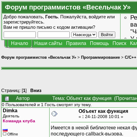
Форум программистов «Весельчак У»
Добро пожаловать,
Гость
. Пожалуйста,
войдите
или
Ре
зарегистрируйтесь
.
ва
Вам не пришло
письмо с кодом активации?
"Ч
У 
Начало
Наши сайты
Правила
Помощь
Поиск
Ка
от
зн
Форум программистов «Весельчак У»
>
Программирование
>
C/C++
Страниц: [
1
]
Вниз
Автор
Тема: Объект как функция (Прочитан
0 Пользователей и 1 Гость смотрят эту тему.
Dimka
Объект как функция
Деятель
«
:
24-11-2008 10:01 »
Команда клуба
Имеется в некой библиотеке некая ф
последующего callback-вызова.
Offline