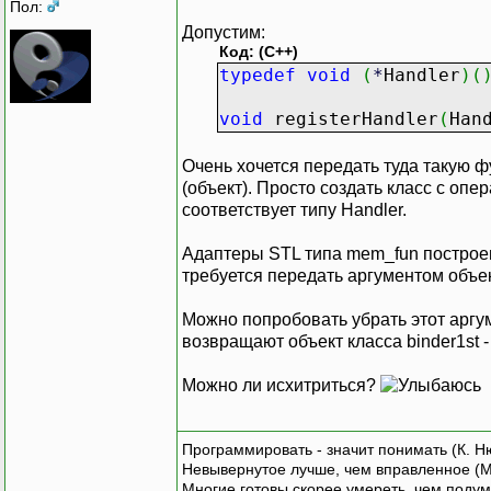
Пол:
Допустим:
Код: (C++)
typedef
void
(
*
Handler
)
(
void
registerHandler
(
Han
Очень хочется передать туда такую ф
(объект). Просто создать класс с опер
соответствует типу Handler.
Адаптеры STL типа mem_fun построен
требуется передать аргументом объек
Можно попробовать убрать этот аргум
возвращают объект класса binder1st -
Можно ли исхитриться?
Программировать - значит понимать (К. Н
Невывернутое лучше, чем вправленное (М
Многие готовы скорее умереть, чем подум