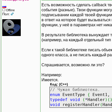
Есть возможность сделать callback тв
события (разные). Твои функции могу
Offline
Пол:
подписывании каждой твоей функции
в ответ на которое будет вызываться
функции, у неё в параметрах нет ни
В результате библиотека вынуждает 
(например, на каждый отдельный тип 
Если к такой библиотеке писать объе
одного класса, а не писать каждый р
Спрашивается, возможно ли это?
Например:
Имеется.
Код: (C++)
// Чужая библиотека.
enum
EventType
{
Event1,
typedef
void
(
*
Handler
)
(
void
registerHandler
(
Han