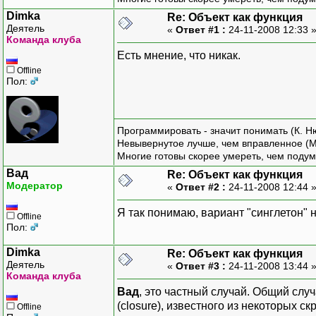
Dimka
Re: Объект как функция
Деятель
«
Ответ #1 :
24-11-2008 12:33 
Команда клуба
Есть мнение, что никак.
Offline
Пол:
Программировать - значит понимать (К. Н
Невывернутое лучше, чем вправленное (М
Многие готовы скорее умереть, чем подум
Вад
Re: Объект как функция
Модератор
«
Ответ #2 :
24-11-2008 12:44 
Я так понимаю, вариант "синглетон" 
Offline
Пол:
Dimka
Re: Объект как функция
Деятель
«
Ответ #3 :
24-11-2008 13:44 
Команда клуба
Вад
, это частный случай. Общий слу
(closure), известного из некоторых с
Offline