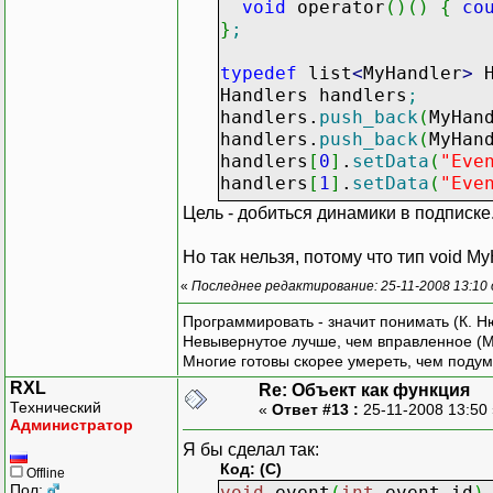
void
operator
(
)
(
)
{
co
}
;
typedef
list
<
MyHandler
>
H
Handlers handlers
;
handlers.
push_back
(
MyHan
handlers.
push_back
(
MyHan
handlers
[
0
]
.
setData
(
"Eve
handlers
[
1
]
.
setData
(
"Eve
Цель - добиться динамики в подписке
// Где-то ниже подписка.
for
(
Handlers
::
iterator
pt
Но так нельзя, потому что тип void MyH
registerHandler
(
*
ptrHa
«
Последнее редактирование: 25-11-2008 13:10
Программировать - значит понимать (К. Н
Невывернутое лучше, чем вправленное (М
Многие готовы скорее умереть, чем подум
RXL
Re: Объект как функция
Технический
«
Ответ #13 :
25-11-2008 13:50
Администратор
Я бы сделал так:
Код: (C)
Offline
Пол:
void
event
(
int
event_id
)