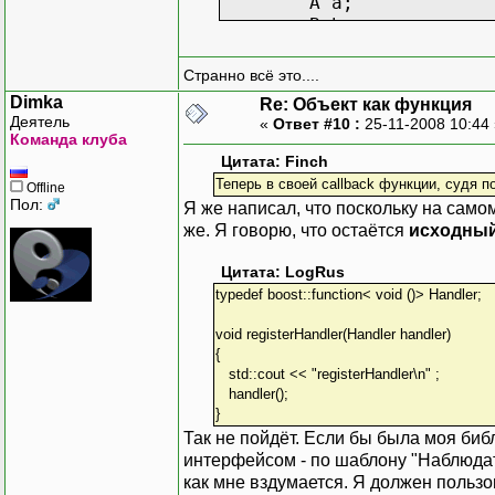
A a;
B b;
registerHandler(
registerHandler(
Странно всё это....
Dimka
Re: Объект как функция
Деятель
«
Ответ #10 :
25-11-2008 10:44
Команда клуба
Цитата: Finch
Теперь в своей callback функции, судя п
Offline
Пол:
Я же написал, что поскольку на самом
же. Я говорю, что остаётся
исходны
Цитата: LogRus
typedef boost::function< void ()> Handler;
void registerHandler(Handler handler)
{
std::cout << "registerHandler\n" ;
handler();
}
Так не пойдёт. Если бы была моя биб
интерфейсом - по шаблону "Наблюдате
как мне вздумается. Я должен пользо