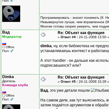
Пол:
Программировать - значит понимать (К. Н
Невывернутое лучше, чем вправленное (М
Многие готовы скорее умереть, чем подум
Вад
Re: Объект как функция
Модератор
«
Ответ #4 :
24-11-2008 13:50 
dimka
, ну, если библиотека не пред
Offline
устанавливаешь контекст и работаеш
Пол:
А этот handler - он дальше как испол
подписавшихся? или?
Dimka
Re: Объект как функция
Деятель
«
Ответ #5 :
24-11-2008 15:28 
Команда клуба
Вад
, это уже детали пошли
Offline
Пол:
На самом деле, как тут выяснилось, 
затем подаётся аргументом в обработ