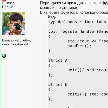
Периодически приходится всякие функ
Offline
Пол:
меня лично страивает
В качестве функтора, использую boost::
Код:
typedef boost::function<
void registerHandler(Han
{
Внимание! Люблю
std::cout << "re
сахар в кубиках!
handler();
}
struct A
{
doit(){ std::cou
};
struct B
{
doit2(){ std::co
};