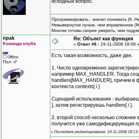
исходный вопрос.
Программировать - значит понимать (К. Н
Невывернутое лучше, чем вправленное (М
Многие готовы скорее умереть, чем подум
npak
Re: Объект как функция
Команда клуба
«
Ответ #6 :
24-11-2008 18:09 
Есть такая возможность, даже две.
Offline
Пол:
1. Число одновременно зарегистриро
например MAX_HANDLER. Тогда созд
handlers[MAX_HANDLER], причем в фун
контекста contexts[ i ]
Сценарий использования - выбираешь 
], затем регистрируешь handlers[ i ].
2. второй способ несколько сложнее 
получится уже самодифицирующая пр
«
Последнее редактирование: 24-11-2008 18:13