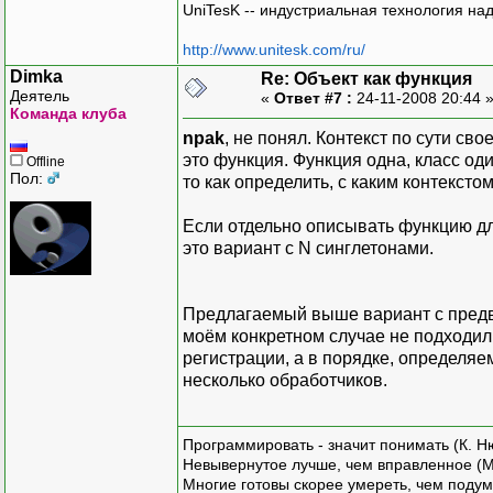
UniTesK -- индустриальная технология на
http://www.unitesk.com/ru/
Dimka
Re: Объект как функция
Деятель
«
Ответ #7 :
24-11-2008 20:44 
Команда клуба
npak
, не понял. Контекст по сути св
это функция. Функция одна, класс оди
Offline
Пол:
то как определить, с каким контекст
Если отдельно описывать функцию для
это вариант с N синглетонами.
Предлагаемый выше вариант с предв
моём конкретном случае не подходил,
регистрации, а в порядке, определя
несколько обработчиков.
Программировать - значит понимать (К. Н
Невывернутое лучше, чем вправленное (М
Многие готовы скорее умереть, чем подум