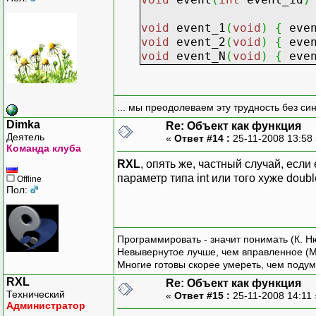
void
event_1
(
void
)
{
even
void
event_2
(
void
)
{
even
void
event_N
(
void
)
{
even
... мы преодолеваем эту трудность без си
Dimka
Re: Объект как функция
Деятель
«
Ответ #14 :
25-11-2008 13:58
Команда клуба
RXL
, опять же, частный случай, есл
параметр типа int или того хуже doub
Offline
Пол:
Программировать - значит понимать (К. Н
Невывернутое лучше, чем вправленное (М
Многие готовы скорее умереть, чем подум
RXL
Re: Объект как функция
Технический
«
Ответ #15 :
25-11-2008 14:11
Администратор